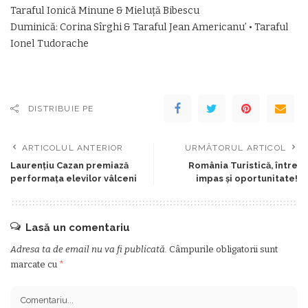
Taraful Ionică Minune & Mieluță Bibescu
Duminică: Corina Sîrghi & Taraful Jean Americanu’ • Taraful
Ionel Tudorache
DISTRIBUIE PE
ARTICOLUL ANTERIOR
URMĂTORUL ARTICOL
Laurențiu Cazan premiază
România Turistică, între
performața elevilor vâlceni
impas și oportunitate!
Lasă un comentariu
Adresa ta de email nu va fi publicată.
Câmpurile obligatorii sunt
marcate cu
*