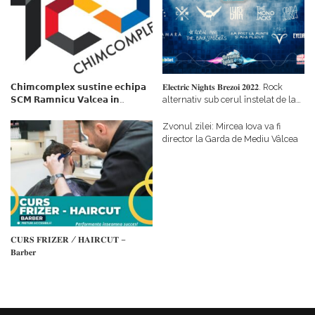
𝗖𝗵𝗶𝗺𝗰𝗼𝗺𝗽𝗹𝗲𝘅 𝘀𝘂𝘀𝘁𝗶𝗻𝗲 𝗲𝗰𝗵𝗶𝗽𝗮
𝐄𝐥𝐞𝐜𝐭𝐫𝐢𝐜 𝐍𝐢𝐠𝐡𝐭𝐬 𝐁𝐫𝐞𝐳𝐨𝐢 𝟐𝟎𝟐𝟐. Rock
𝗦𝗖𝗠 𝗥𝗮𝗺𝗻𝗶𝗰𝘂 𝗩𝗮𝗹𝗰𝗲𝗮 𝗶𝗻
alternativ sub cerul înstelat de la
𝗰𝗮𝗹𝗶𝘁𝗮𝘁𝗲 𝗱𝗲 𝗽𝗮𝗿𝘁𝗲𝗻𝗲𝗿
#𝐁𝐫𝐞𝐳𝐨𝐢𝐮𝐥𝐋𝐮𝐦𝐢𝐢
𝗳𝗶𝗻𝗮𝗻𝘁𝗮𝘁𝗼𝗿
Zvonul zilei: Mircea Iova va fi
director la Garda de Mediu Vâlcea
𝐂𝐔𝐑𝐒 𝐅𝐑𝐈𝐙𝐄𝐑 / 𝐇𝐀𝐈𝐑𝐂𝐔𝐓 –
𝐁𝐚𝐫𝐛𝐞𝐫