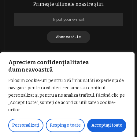
Primește ultimele noastre știri
Abonează-te
Apreciem confidențialitatea
dumneavoastră
Folosim cookie-uri pentru a vă îmbunătăți experiența de
GDPR: POLITICA DE CONFIDENȚIALITATE
navigare, pentru a vă oferi reclame sau conținut
TERMENI SI CONDITII DE UTILIZARE
personalizat și pentru a ne analiza traficul. Făcând clic pe
INFORMATII DESPRE COOKIES
DESPRE NOI
„Accept toate”, sunteți de acord cu utilizarea cookie-
PUBLICITATE
urilor.
© Copyright Vocea Vâlcii | Toate drepturile rezervate | Site creat cu
Personalizați
Respinge toate
Acceptați toate
dragoste de
1SEO.ro