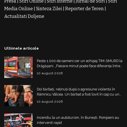
Presa
|
Stiri Online
|
Stiri Interne
|
Jurnal de Stiri
|
Stiri
Media Online
|
Sinteza Zilei
|
Reporter de Teren
|
Actualitati Doljene
Rochii Noi
Rochii de Revelion
Rochii
de Banchet
Rochii de Cununie
Magazin de Rochii
Rochii
pe Comanda
Rochii de Seara
Ultimele articole
Peste 1.000 de oameni cer un echipaj TIM-SMURD la
Drăgășani. „Fiecare minut poate face diferența între
viață și moarte”
10 august 2026
Doi bărbați, reținuți după o agresiune violentă în
Râmnicu Vâlcea. Un bărbat a fost lovit în cap cu un
obiect contondent
10 august 2026
Incendiu la un autoturism, în Bunești. Pompierii au
intervenit rapid