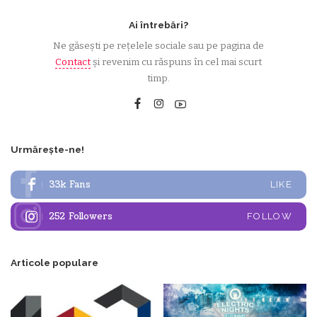
Ai întrebări?
Ne găsești pe rețelele sociale sau pe pagina de
Contact
și revenim cu răspuns în cel mai scurt
timp.
Urmărește-ne!
33k
Fans
LIKE
252
Followers
FOLLOW
Articole populare