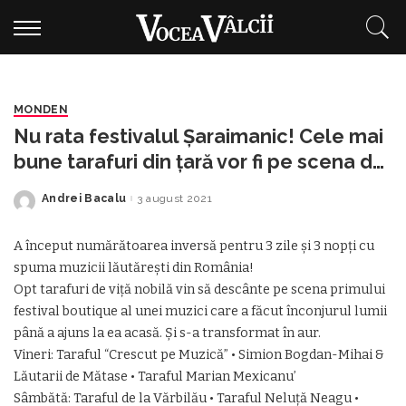
MONDEN
Nu rata festivalul Șaraimanic! Cele mai
bune tarafuri din țară vor fi pe scena de
la Brezoi
Andrei Bacalu
3 august 2021
Posted
by
A început numărătoarea inversă pentru 3 zile și 3 nopți cu
spuma muzicii lăutărești din România!
Opt tarafuri de viță nobilă vin să descânte pe scena primului
festival boutique al unei muzici care a făcut înconjurul lumii
până a ajuns la ea acasă. Și s-a transformat în aur.
Vineri: Taraful “Crescut pe Muzică” • Simion Bogdan-Mihai &
Lăutarii de Mătase • Taraful Marian Mexicanu’
Sâmbătă: Taraful de la Vărbilău • Taraful Neluță Neagu •