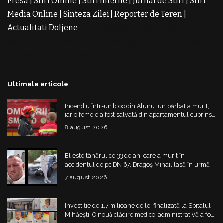
Presa
|
Stiri Online
|
Stiri Interne
|
Jurnal de Stiri
|
Stiri
Media Online
|
Sinteza Zilei
|
Reporter de Teren
|
Actualitati Doljene
Rochii Noi
Rochii de Revelion
Rochii
de Banchet
Rochii de Cununie
Magazin de Rochii
Rochii
pe Comanda
Rochii de Seara
Ultimele articole
Incendiu într-un bloc din Alunu: un bărbat a murit,
iar o femeie a fost salvată din apartamentul cuprins
de flăcări
8 august 2026
El este tânărul de 33 de ani care a murit în
accidentul de pe DN 67. Dragoș Mihail lasă în urmă o
fetiță
7 august 2026
Investiție de 1,7 milioane de lei finalizată la Spitalul
Mihăești. O nouă clădire medico-administrativă a fost