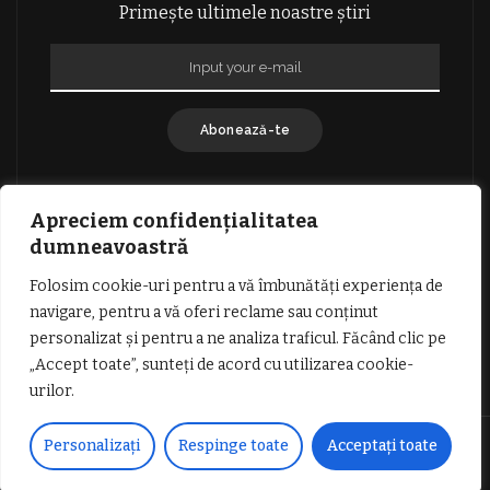
Primește ultimele noastre știri
Abonează-te
Apreciem confidențialitatea
dumneavoastră
Folosim cookie-uri pentru a vă îmbunătăți experiența de
GDPR: POLITICA DE CONFIDENȚIALITATE
navigare, pentru a vă oferi reclame sau conținut
TERMENI SI CONDITII DE UTILIZARE
personalizat și pentru a ne analiza traficul. Făcând clic pe
INFORMATII DESPRE COOKIES
DESPRE NOI
„Accept toate”, sunteți de acord cu utilizarea cookie-
PUBLICITATE
urilor.
© Copyright Vocea Vâlcii | Toate drepturile rezervate | Site creat cu
Personalizați
Respinge toate
Acceptați toate
dragoste de
1SEO.ro