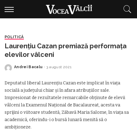
POLITICĂ
Laurențiu Cazan premiază performața
elevilor vâlceni
Andrei Bacalu
3 august 2021
Posted
by
Deputatul liberal Laurențiu Cazan este implicat în viața
socială a județului chiar și în afara atribuțiilor sale.
Impresionat de rezultatele remarcabile obținute de elevii
vâlceni la Examenul Național de Bacalaureat, acesta va
sprijini o viitoare studentă, Zăbavă Maria Salome, în viața sa
academică, oferindu-i o bursă lunară menită să o
ambiționeze.