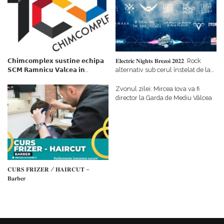
𝗖𝗵𝗶𝗺𝗰𝗼𝗺𝗽𝗹𝗲𝘅 𝘀𝘂𝘀𝘁𝗶𝗻𝗲 𝗲𝗰𝗵𝗶𝗽𝗮
𝐄𝐥𝐞𝐜𝐭𝐫𝐢𝐜 𝐍𝐢𝐠𝐡𝐭𝐬 𝐁𝐫𝐞𝐳𝐨𝐢 𝟐𝟎𝟐𝟐. Rock
𝗦𝗖𝗠 𝗥𝗮𝗺𝗻𝗶𝗰𝘂 𝗩𝗮𝗹𝗰𝗲𝗮 𝗶𝗻
alternativ sub cerul înstelat de la
𝗰𝗮𝗹𝗶𝘁𝗮𝘁𝗲 𝗱𝗲 𝗽𝗮𝗿𝘁𝗲𝗻𝗲𝗿
#𝐁𝐫𝐞𝐳𝐨𝐢𝐮𝐥𝐋𝐮𝐦𝐢𝐢
𝗳𝗶𝗻𝗮𝗻𝘁𝗮𝘁𝗼𝗿
Zvonul zilei: Mircea Iova va fi
director la Garda de Mediu Vâlcea
𝐂𝐔𝐑𝐒 𝐅𝐑𝐈𝐙𝐄𝐑 / 𝐇𝐀𝐈𝐑𝐂𝐔𝐓 –
𝐁𝐚𝐫𝐛𝐞𝐫