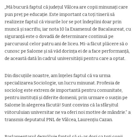
„Mă bucură faptul că județul Vâlcea are copii minunați care
pun preț pe educație. Este important ca toți tinerii să
realizeze faptul că visurile lor se pot îndeplini doar prin
muncă și sacrifiu, iar nota 10 la Examenul de Bacalaureat, cu
siguranță este o dovadă de determinare continuă pe
parcurusul celor patru ani de liceu. Mi-a făcut plăcere să o
cunosc pe Salome și să văd dorința ei de a face performanță,
de această dată în cadrul universității pentru care a optat.
Din discuțiile noastre, am înțeles faptul că va urma
specializarea Sociologie, un lucru minunat. Profesia de
sociolog este extrem de importantă pentru comunitate,
pentru instituții și diferite domenii, prin urmare o susțin pe
Salome în alegerea făcută! Sunt convins că la sfârșitul
viitoruluian universitar ne va oferi noi motive de mândrie.” a
transmis deputatul PNL de Vâlcea, Laurențiu Cazan.
Parlamentarul dezvăluie faptul că și-ar dori ca toți copii