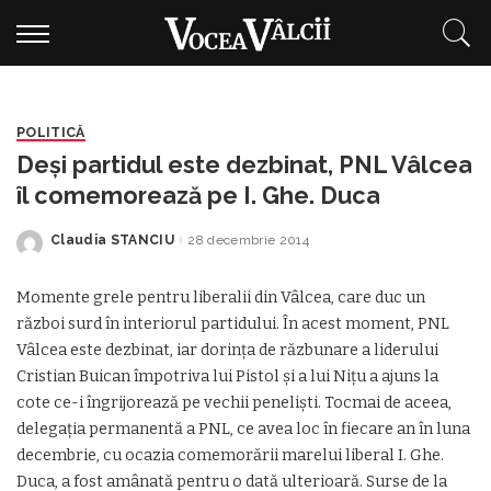
POLITICĂ
Deși partidul este dezbinat, PNL Vâlcea
îl comemorează pe I. Ghe. Duca
Claudia STANCIU
28 decembrie 2014
Posted
by
Momente grele pentru liberalii din Vâlcea, care duc un
război surd în interiorul partidului. În acest moment, PNL
Vâlcea este dezbinat, iar dorința de răzbunare a liderului
Cristian Buican împotriva lui Pistol și a lui Nițu a ajuns la
cote ce-i îngrijorează pe vechii peneliști. Tocmai de aceea,
delegația permanentă a PNL, ce avea loc în fiecare an în luna
decembrie, cu ocazia comemorării marelui liberal I. Ghe.
Duca, a fost amânată pentru o dată ulterioară. Surse de la