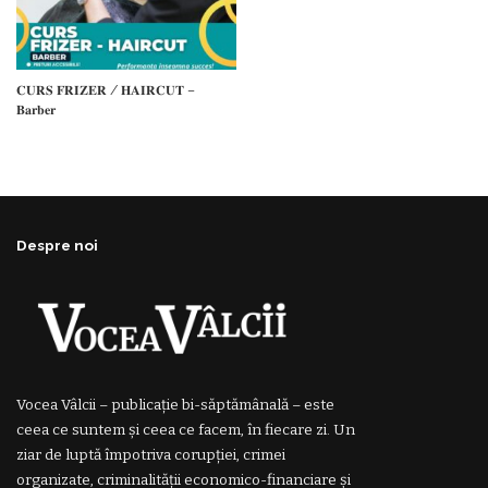
𝐂𝐔𝐑𝐒 𝐅𝐑𝐈𝐙𝐄𝐑 / 𝐇𝐀𝐈𝐑𝐂𝐔𝐓 –
𝐁𝐚𝐫𝐛𝐞𝐫
Despre noi
Vocea Vâlcii – publicație bi-săptămânală – este
ceea ce suntem și ceea ce facem, în fiecare zi. Un
ziar de luptă împotriva corupției, crimei
organizate, criminalității economico-financiare și