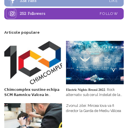
33k
Fans
LIKE
252
Followers
FOLLOW
Articole populare
𝗖𝗵𝗶𝗺𝗰𝗼𝗺𝗽𝗹𝗲𝘅 𝘀𝘂𝘀𝘁𝗶𝗻𝗲 𝗲𝗰𝗵𝗶𝗽𝗮
𝐄𝐥𝐞𝐜𝐭𝐫𝐢𝐜 𝐍𝐢𝐠𝐡𝐭𝐬 𝐁𝐫𝐞𝐳𝐨𝐢 𝟐𝟎𝟐𝟐. Rock
𝗦𝗖𝗠 𝗥𝗮𝗺𝗻𝗶𝗰𝘂 𝗩𝗮𝗹𝗰𝗲𝗮 𝗶𝗻
alternativ sub cerul înstelat de la
𝗰𝗮𝗹𝗶𝘁𝗮𝘁𝗲 𝗱𝗲 𝗽𝗮𝗿𝘁𝗲𝗻𝗲𝗿
#𝐁𝐫𝐞𝐳𝐨𝐢𝐮𝐥𝐋𝐮𝐦𝐢𝐢
𝗳𝗶𝗻𝗮𝗻𝘁𝗮𝘁𝗼𝗿
Zvonul zilei: Mircea Iova va fi
director la Garda de Mediu Vâlcea