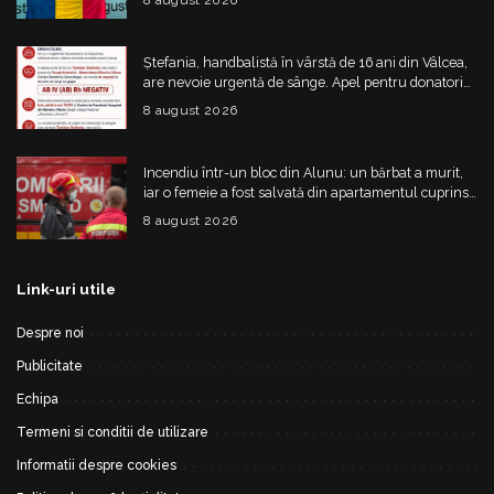
8 august 2026
Internațională de Inteligență Artificială
Ștefania, handbalistă în vârstă de 16 ani din Vâlcea,
are nevoie urgentă de sânge. Apel pentru donatori
cu grupa AB IV negativ
8 august 2026
Incendiu într-un bloc din Alunu: un bărbat a murit,
iar o femeie a fost salvată din apartamentul cuprins
de flăcări
8 august 2026
Link-uri utile
Despre noi
Publicitate
Echipa
Termeni si conditii de utilizare
Informatii despre cookies