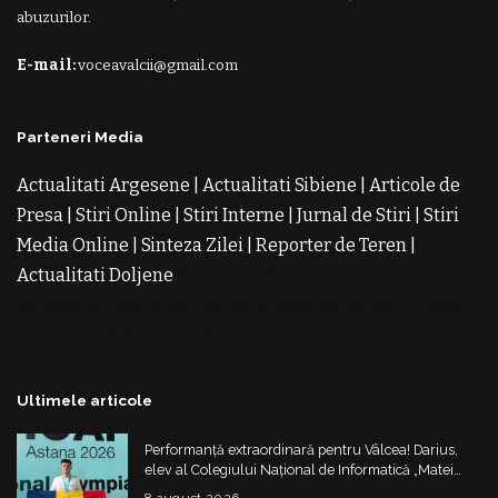
abuzurilor.
E-mail:
voceavalcii@gmail.com
Parteneri Media
Actualitati Argesene
|
Actualitati Sibiene
|
Articole de
Presa
|
Stiri Online
|
Stiri Interne
|
Jurnal de Stiri
|
Stiri
Media Online
|
Sinteza Zilei
|
Reporter de Teren
|
Actualitati Doljene
Rochii Noi
Rochii de Revelion
Rochii
de Banchet
Rochii de Cununie
Magazin de Rochii
Rochii
pe Comanda
Rochii de Seara
Ultimele articole
Performanță extraordinară pentru Vâlcea! Darius,
elev al Colegiului Național de Informatică „Matei
Basarab”, a cucerit argintul la Olimpiada