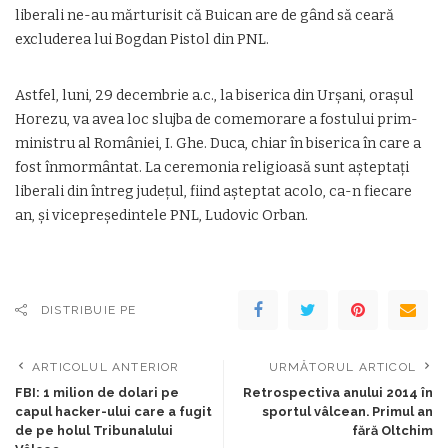
liberali ne-au mărturisit că Buican are de gând să ceară
excluderea lui Bogdan Pistol din PNL.
Astfel, luni, 29 decembrie a.c., la biserica din Urșani, orașul
Horezu, va avea loc slujba de comemorare a fostului prim-
ministru al României, I. Ghe. Duca, chiar în biserica în care a
fost înmormântat. La ceremonia religioasă sunt așteptați
liberali din întreg județul, fiind așteptat acolo, ca-n fiecare
an, și vicepreședintele PNL, Ludovic Orban.
DISTRIBUIE PE
ARTICOLUL ANTERIOR
URMĂTORUL ARTICOL
FBI: 1 milion de dolari pe
Retrospectiva anului 2014 în
capul hacker-ului care a fugit
sportul vâlcean. Primul an
de pe holul Tribunalului
fără Oltchim