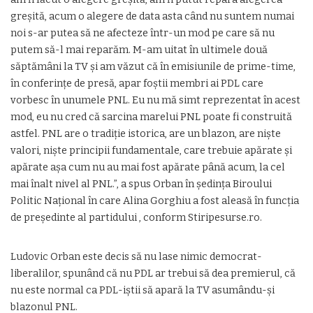
greșită, acum o alegere de data asta când nu suntem numai
noi s-ar putea să ne afecteze într-un mod pe care să nu
putem să-l mai reparăm. M-am uitat în ultimele două
săptămâni la TV și am văzut că în emisiunile de prime-time,
în conferințe de presă, apar foștii membri ai PDL care
vorbesc în unumele PNL. Eu nu mă simt reprezentat în acest
mod, eu nu cred că sarcina marelui PNL poate fi construită
astfel. PNL are o tradiție istorica, are un blazon, are niște
valori, niște principii fundamentale, care trebuie apărate și
apărate așa cum nu au mai fost apărate până acum, la cel
mai înalt nivel al PNL.”, a spus Orban în ședința Biroului
Politic Național în care Alina Gorghiu a fost aleasă în funcția
de președinte al partidului , conform Stiripesurse.ro.
Ludovic Orban este decis să nu lase nimic democrat-
liberalilor, spunând că nu PDL ar trebui să dea premierul, că
nu este normal ca PDL-iștii să apară la TV asumându-și
blazonul PNL.