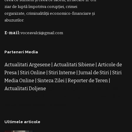
ziar de luptă împotriva corupției, crimei
organizate, criminalității economico-financiare și
abuzurilor.
E-mail:
voceavalcii@gmail.com
Parteneri Media
Actualitati Argesene
|
Actualitati Sibiene
|
Articole de
Presa
|
Stiri Online
|
Stiri Interne
|
Jurnal de Stiri
|
Stiri
Media Online
|
Sinteza Zilei
|
Reporter de Teren
|
Actualitati Doljene
Rochii Noi
Rochii de Revelion
Rochii
de Banchet
Rochii de Cununie
Magazin de Rochii
Rochii
pe Comanda
Rochii de Seara
Ultimele articole