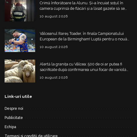
Crimă înfiorătoare la Alunu. Și-a încuiat soțul în
camera cuprinsă de flăcări și a lăsat gazele să se
acumuleze. Explozia l-a aruncat de la etajul III
10 august 2026
Vâlceanul Rareș Toader, în finala Campionatului
European de la Birmingham! Luptă pentru o nouă
medalie
10 august 2026
Alertă la granița cu Vâlcea: 500 de oi ar putea fi
sacrificate după confirmarea unui focar de variolă
ovină
10 august 2026
Link-uri utile
Despre noi
Publicitate
Echipa
Termeni si conditii de utilizare