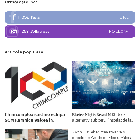
Urmărește-ne!
33k
Fans
LIKE
252
Followers
FOLLOW
Articole populare
𝗖𝗵𝗶𝗺𝗰𝗼𝗺𝗽𝗹𝗲𝘅 𝘀𝘂𝘀𝘁𝗶𝗻𝗲 𝗲𝗰𝗵𝗶𝗽𝗮
𝐄𝐥𝐞𝐜𝐭𝐫𝐢𝐜 𝐍𝐢𝐠𝐡𝐭𝐬 𝐁𝐫𝐞𝐳𝐨𝐢 𝟐𝟎𝟐𝟐. Rock
𝗦𝗖𝗠 𝗥𝗮𝗺𝗻𝗶𝗰𝘂 𝗩𝗮𝗹𝗰𝗲𝗮 𝗶𝗻
alternativ sub cerul înstelat de la
𝗰𝗮𝗹𝗶𝘁𝗮𝘁𝗲 𝗱𝗲 𝗽𝗮𝗿𝘁𝗲𝗻𝗲𝗿
#𝐁𝐫𝐞𝐳𝐨𝐢𝐮𝐥𝐋𝐮𝐦𝐢𝐢
𝗳𝗶𝗻𝗮𝗻𝘁𝗮𝘁𝗼𝗿
Zvonul zilei: Mircea Iova va fi
director la Garda de Mediu Vâlcea