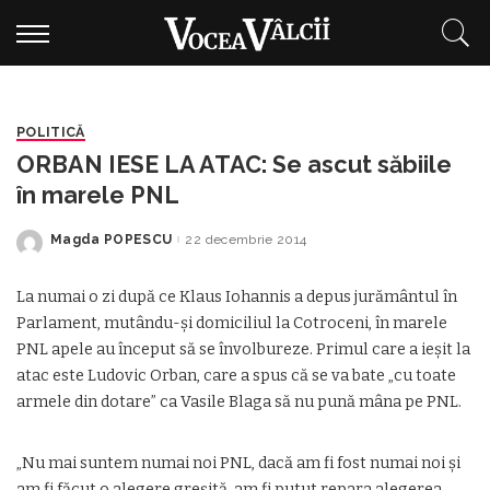
POLITICĂ
ORBAN IESE LA ATAC: Se ascut săbiile
în marele PNL
Magda POPESCU
22 decembrie 2014
Posted
by
La numai o zi după ce Klaus Iohannis a depus jurământul în
Parlament, mutându-şi domiciliul la Cotroceni, în marele
PNL apele au început să se învolbureze. Primul care a ieşit la
atac este Ludovic Orban, care a spus că se va bate „cu toate
armele din dotare” ca Vasile Blaga să nu pună mâna pe PNL.
„Nu mai suntem numai noi PNL, dacă am fi fost numai noi și
am fi făcut o alegere greșită, am fi putut repara alegerea