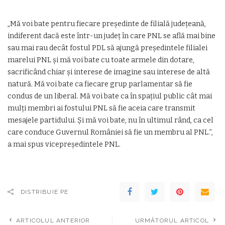
„Mă voi bate pentru fiecare președinte de filială județeană,
indiferent dacă este într-un județ în care PNL se află mai bine
sau mai rau decât fostul PDL să ajungă președintele filialei
marelui PNL și mă voi bate cu toate armele din dotare,
sacrificând chiar și interese de imagine sau interese de altă
natură. Mă voi bate ca fiecare grup parlamentar să fie
condus de un liberal. Mă voi bate ca în spațiul public cât mai
mulți membri ai fostului PNL să fie aceia care transmit
mesajele partidului. Și mă voi bate, nu în ultimul rând, ca cel
care conduce Guvernul României să fie un membru al PNL.”,
a mai spus vicepreședintele PNL.
DISTRIBUIE PE
ARTICOLUL ANTERIOR
URMĂTORUL ARTICOL