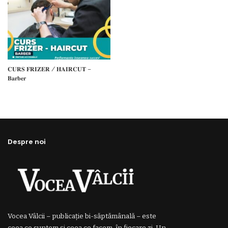
𝐂𝐔𝐑𝐒 𝐅𝐑𝐈𝐙𝐄𝐑 / 𝐇𝐀𝐈𝐑𝐂𝐔𝐓 –
𝐁𝐚𝐫𝐛𝐞𝐫
Despre noi
Vocea Vâlcii – publicație bi-săptămânală – este
ceea ce suntem și ceea ce facem, în fiecare zi. Un