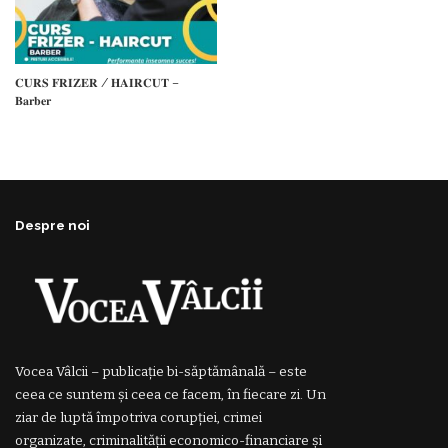
𝐂𝐔𝐑𝐒 𝐅𝐑𝐈𝐙𝐄𝐑 / 𝐇𝐀𝐈𝐑𝐂𝐔𝐓 –
𝐁𝐚𝐫𝐛𝐞𝐫
Despre noi
Vocea Vâlcii – publicație bi-săptămânală – este
ceea ce suntem și ceea ce facem, în fiecare zi. Un
ziar de luptă împotriva corupției, crimei
organizate, criminalității economico-financiare și