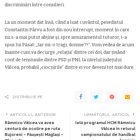
discriminări între consilieri.
La un moment dat însă, când a luat cuvântul, pesedistul
Constantin Pârvu a fost din nou întrerupt, moment în care
nu s-a mai putut abţine şi, spre amuzamentul tuturor, i-a
spus lui Păsat: „Iar mi-o tragi, domne’?!”. Vom vedea de acum
înainte cum va decurge „relaţia” dintre cei doi, dar ţinând
cont de tensiunile dintre PSD şi PNL la nivelul judeţului
Vâlcea, probabil „ciocnirile” dintre ei vor deveni tot mai dure.
DISTRIBUIE PE
ARTICOLUL ANTERIOR
URMĂTORUL ARTICOL
Râmnicu Vâlcea va avea
Iată programul HCM Râmnicu
centură de ocolire pe ruta
Vâlcea în returul
Bujoreni – Păușești Măglași –
campionatului de handbal