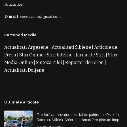
abuzurilor.
E-mail:
voceavalcii@gmail.com
Parteneri Media
Actualitati Argesene
|
Actualitati Sibiene
|
Articole de
Presa
|
Stiri Online
|
Stiri Interne
|
Jurnal de Stiri
|
Stiri
Media Online
|
Sinteza Zilei
|
Reporter de Teren
|
Actualitati Doljene
Rochii Noi
Rochii de Revelion
Rochii
de Banchet
Rochii de Cununie
Magazin de Rochii
Rochii
pe Comanda
Rochii de Seara
Ultimele articole
Taxi fără autorizație, depistat de polițiști pe DN 7, în
Râmnicu Vâlcea. Șoferul a rămas fără plăcuțe timp
de 6 luni