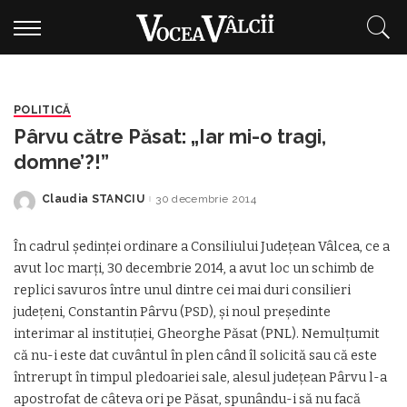
POLITICĂ
Pârvu către Păsat: „Iar mi-o tragi,
domne’?!”
Claudia STANCIU
30 decembrie 2014
Posted
by
În cadrul şedinţei ordinare a Consiliului Judeţean Vâlcea, ce a
avut loc marţi, 30 decembrie 2014, a avut loc un schimb de
replici savuros între unul dintre cei mai duri consilieri
judeţeni, Constantin Pârvu (PSD), şi noul preşedinte
interimar al instituţiei, Gheorghe Păsat (PNL). Nemulţumit
că nu-i este dat cuvântul în plen când îl solicită sau că este
întrerupt în timpul pledoariei sale, alesul judeţean Pârvu l-a
apostrofat de câteva ori pe Păsat, spunându-i să nu facă