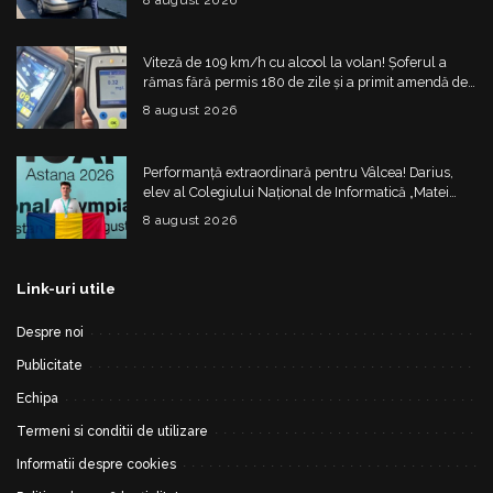
8 august 2026
Viteză de 109 km/h cu alcool la volan! Șoferul a
rămas fără permis 180 de zile și a primit amendă de
4.325 de lei
8 august 2026
Performanță extraordinară pentru Vâlcea! Darius,
elev al Colegiului Național de Informatică „Matei
Basarab”, a cucerit argintul la Olimpiada
8 august 2026
Internațională de Inteligență Artificială
Link-uri utile
Despre noi
Publicitate
Echipa
Termeni si conditii de utilizare
Informatii despre cookies