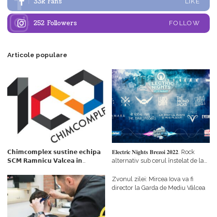
33k
Fans
LIKE
252
Followers
FOLLOW
Articole populare
𝗖𝗵𝗶𝗺𝗰𝗼𝗺𝗽𝗹𝗲𝘅 𝘀𝘂𝘀𝘁𝗶𝗻𝗲 𝗲𝗰𝗵𝗶𝗽𝗮
𝐄𝐥𝐞𝐜𝐭𝐫𝐢𝐜 𝐍𝐢𝐠𝐡𝐭𝐬 𝐁𝐫𝐞𝐳𝐨𝐢 𝟐𝟎𝟐𝟐. Rock
𝗦𝗖𝗠 𝗥𝗮𝗺𝗻𝗶𝗰𝘂 𝗩𝗮𝗹𝗰𝗲𝗮 𝗶𝗻
alternativ sub cerul înstelat de la
𝗰𝗮𝗹𝗶𝘁𝗮𝘁𝗲 𝗱𝗲 𝗽𝗮𝗿𝘁𝗲𝗻𝗲𝗿
#𝐁𝐫𝐞𝐳𝐨𝐢𝐮𝐥𝐋𝐮𝐦𝐢𝐢
𝗳𝗶𝗻𝗮𝗻𝘁𝗮𝘁𝗼𝗿
Zvonul zilei: Mircea Iova va fi
director la Garda de Mediu Vâlcea