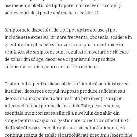
asemenea, diabetul de tip 1 apare mai frecvent la copii și
adolescenți, deși poate apărea la orice vârstă.
Simptomele diabetului de tip 1 pot apărea brusc și pot
include sete excesivă, urinare frecventă, oboseală, scădere în
greutate inexplicabilă și prezența corpurilor cetonice în
urină. Aceste simptome sunt rezultatul nivelurilor ridicate
de zahăr din sânge, deoarece organismul nu produce
suficientă insulină pentru a-l utiliza eficient.
Tratamentul pentru diabetul de tip 1 implică administrarea
insulinei, deoarece corpul nu poate produce suficient sau
deloc. Insulina poate fi administrată prin injecții sau prin
intermediul unei pompe de insulină. Este, de asemenea,
esențială monitorizarea zilnică a nivelului de zahăr din
sânge pentru a asigura o gestionare corectă a diabetului. O
dietă sănătoasă și echilibrată, care să includă alimente cu
conținut scăzut de zahăr și carbohidrați, precum și exercițiile