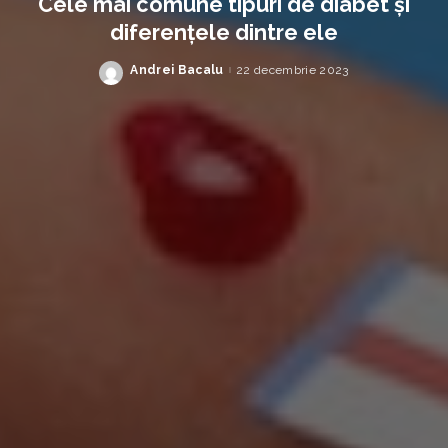
Cele mai comune tipuri de diabet și
diferențele dintre ele
Andrei Bacalu
22 decembrie 2023
Posted
by