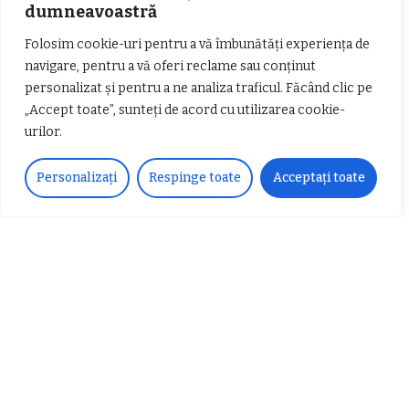
dumneavoastră
DISTRIBUIE PE
Folosim cookie-uri pentru a vă îmbunătăți experiența de
navigare, pentru a vă oferi reclame sau conținut
personalizat și pentru a ne analiza traficul. Făcând clic pe
ARTICOLUL ANTERIOR
URMĂTORUL ARTICOL
„Accept toate”, sunteți de acord cu utilizarea cookie-
Cele mai eficiente materiale
3 mituri despre ochelarii de
urilor.
pentru izolarea termică a
soare
pereților exteriori
Personalizați
Respinge toate
Acceptați toate
Lasă un comentariu
Adresa ta de email nu va fi publicată.
Câmpurile obligatorii sunt
marcate cu
*