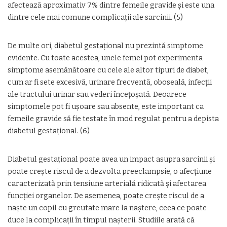
afectează aproximativ 7% dintre femeile gravide și este una
dintre cele mai comune complicații ale sarcinii. (5)
De multe ori, diabetul gestațional nu prezintă simptome
evidente. Cu toate acestea, unele femei pot experimenta
simptome asemănătoare cu cele ale altor tipuri de diabet,
cum ar fi sete excesivă, urinare frecventă, oboseală, infecții
ale tractului urinar sau vederi încețoșată. Deoarece
simptomele pot fi ușoare sau absente, este important ca
femeile gravide să fie testate în mod regulat pentru a depista
diabetul gestațional. (6)
Diabetul gestațional poate avea un impact asupra sarcinii și
poate crește riscul de a dezvolta preeclampsie, o afecțiune
caracterizată prin tensiune arterială ridicată și afectarea
funcției organelor. De asemenea, poate crește riscul de a
naște un copil cu greutate mare la naștere, ceea ce poate
duce la complicații în timpul nașterii. Studiile arată că