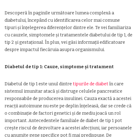
Descoperă în paginile următoare lumea complexă a
diabetului, începând cu identificarea celor mai comune
tipuri și înțelegerea diferențelor dintre ele. Te vei familiariza
cu cauzele, simptomele și tratamentele diabetului de tip 1, de
tip 2 și gestațional. În plus, vei găsi informații edificatoare
despre impactul fiecăruia asupra organismului.
Diabetul de tip 1: Cauze, simptome și tratament
Diabetul de tip 1 este unul dintre
tipurile de diabet
în care
sistemul imunitar atacă și distruge celulele pancreatice
responsabile de producerea insulinei. Cauza exactă a acestei
reacții autoimune nu este pe deplin înțeleasă, dar se crede că
o combinație de factori genetici și de mediu joacă un rol
important. Antecedentele familiale de diabet de tip 1 pot
crește riscul de dezvoltare a acestei afecțiuni, iar persoanele
cu anumite gene specifice pot fi mai predispuse. De