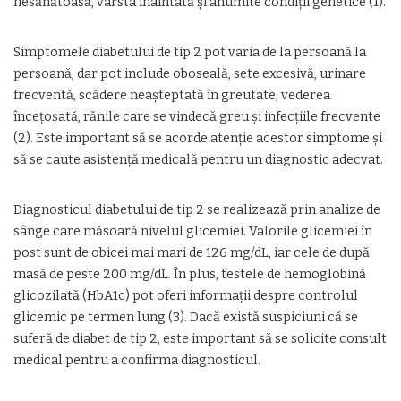
nesănătoasă, vârsta înaintată și anumite condiții genetice (1).
Simptomele diabetului de tip 2 pot varia de la persoană la
persoană, dar pot include oboseală, sete excesivă, urinare
frecventă, scădere neașteptată în greutate, vederea
încețoșată, rănile care se vindecă greu și infecțiile frecvente
(2). Este important să se acorde atenție acestor simptome și
să se caute asistență medicală pentru un diagnostic adecvat.
Diagnosticul diabetului de tip 2 se realizează prin analize de
sânge care măsoară nivelul glicemiei. Valorile glicemiei în
post sunt de obicei mai mari de 126 mg/dL, iar cele de după
masă de peste 200 mg/dL. În plus, testele de hemoglobină
glicozilată (HbA1c) pot oferi informații despre controlul
glicemic pe termen lung (3). Dacă există suspiciuni că se
suferă de diabet de tip 2, este important să se solicite consult
medical pentru a confirma diagnosticul.