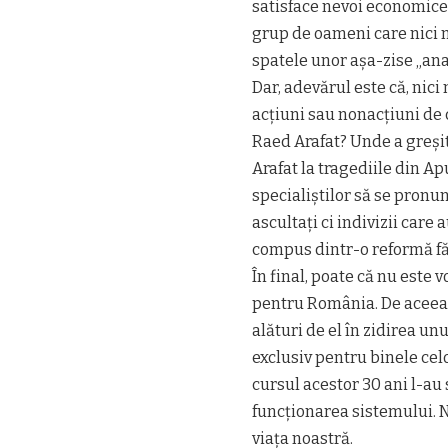
satisface nevoi economice
grup de oameni care nici m
spatele unor așa-zise „anal
Dar, adevărul este că, nici
acțiuni sau nonacțiuni de c
Raed Arafat? Unde a greșit
Arafat la tragediile din A
specialiștilor să se pronun
ascultați ci indivizii care
compus dintr-o reformă fă
În final, poate că nu este
pentru România. De aceea ce
alături de el în zidirea u
exclusiv pentru binele celo
cursul acestor 30 ani l-au 
funcționarea sistemului. N
viața noastră.