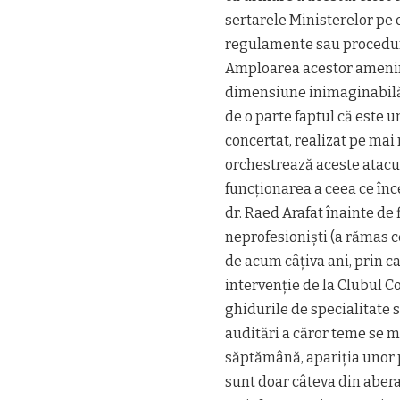
sertarele Ministerelor pe 
regulamente sau proceduri
Amploarea acestor ameninț
dimensiune inimaginabilă 
de o parte faptul că este 
concertat, realizat pe mai 
orchestrează aceste atacu
funcționarea a ceea ce în
dr. Raed Arafat înainte de
neprofesioniști (a rămas c
de acum câțiva ani, prin ca
intervenție de la Clubul Co
ghidurile de specialitate 
auditări a căror teme se mo
săptămână, apariția unor 
sunt doar câteva din aberaț