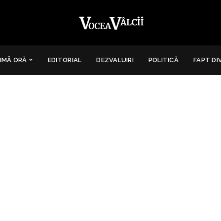
IMĂ ORĂ
EDITORIAL
DEZVALUIRI
POLITICĂ
FAPT DI