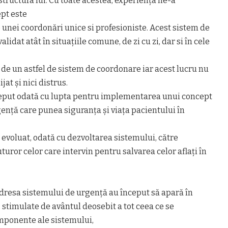
structura lui. Cu toate acestea, experiența ne-a
pt este
e unei coordonări unice si profesioniste. Acest sistem de
lidat atât în situațiile comune, de zi cu zi, dar si în cele
de un astfel de sistem de coordonare iar acest lucru nu
ijat și nici distrus.
nceput odată cu lupta pentru implementarea unui concept
ență care punea siguranța și viața pacientului în
a evoluat, odată cu dezvoltarea sistemului, către
uror celor care intervin pentru salvarea celor aflați în
dresa sistemului de urgență au început să apară în
, stimulate de avântul deosebit a tot ceea ce se
mponente ale sistemului,