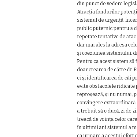
din punct de vedere legisl
Atracția fondurilor potenți
sistemul de urgență, încer
public puternic pentru a d
repetate tentative de atac 
dar mai ales la adresa cel
și coeziunea sistemului, dr
Pentru ca acest sistem să
doar crearea de către dr.
ci și identificarea de căi p
evite obstacolele ridicate 
reproșează, și nu numai, p
convingere extraordinară 
a trebuit să o ducă, zi de 
treacă de voința celor car
în ultimii ani sistemul a 
ca urmare a acestui efort co