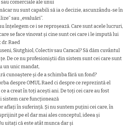
 sau comerciale ale unui
ăcar nu sunt capabili să ia o decizie, ascunzându-se în
ize” sau „evaluări”.
 nu înțelegem ce i se reproșează. Care sunt acele lucruri,
are se face vinovat și cine sunt cei care i le impută lui
 dr. Raed
puseni, Siutghiol, Colectiv sau Caracal? Să dăm cuvântul
țe. De ce nu profesioniștii din sistem sunt cei care sunt
 au un unic mandat,
ră cunoaștere și de a schimba fără un fond?
 vorba despre OMUL Raed ci despre ce reprezintă el
 a creat în toți acești ani. De toți cei care au fost
nui sistem care funcționează
r aflați în suferință. Și nu suntem puțini cei care, în
sprijinit pe el dar mai ales conceptul, ideea și
u uitați că este atât munca dar și