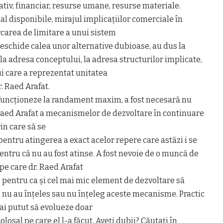
ativ, financiar, resurse umane, resurse materiale.
al disponibile, mirajul implicațiilor comerciale în
carea de limitare a unui sistem
eschide calea unor alternative dubioase, au dus la
la adresa conceptului, la adresa structurilor implicate,
ui care a reprezentat unitatea
. Raed Arafat.
 funcționeze la randament maxim, a fost necesară nu
 Raed Arafat a mecanismelor de dezvoltare în continuare
rin care să se
pentru atingerea a exact acelor repere care astăzi i se
entru că nu au fost atinse. A fost nevoie de o muncă de
pe care dr. Raed Arafat
zi, pentru ca și cel mai mic element de dezvoltare să
e nu au înțeles sau nu înțeleg aceste mecanisme. Practic
mai putut să evolueze doar
losal pe care el l-a făcut. Aveți dubii? Căutați în