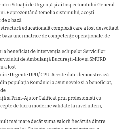
ntru Situații de Urgență și ai Inspectoratului General
ani. Reprezentând temelia sistemului, acești
t de o bază
 o structură educațională complexă care a fost dezvoltată
pe baza unei matrice de competențe operaționale, de
 a beneficiat de intervenția echipelor Serviciilor
rviciului de Ambulanță București-Ilfov și SMURD.
i a fost
Primire Urgente UPU/ CPU. Aceste date demonstrează
din populația României a avut nevoie si a beneficiat,
 de
ă și Prim-Ajutor Calificat prin profesioniști cu
cepte de lucru moderne validate la nivel intern,
mult mai mare decât suma valorii fiecăruia dintre