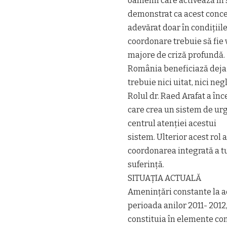
oamenii care activează în 
demonstrat ca acest conce
adevărat doar în condițiil
coordonare trebuie să fie va
majore de criză profundă.
România beneficiază deja 
trebuie nici uitat, nici negl
Rolul dr. Raed Arafat a î
care crea un sistem de urg
centrul atenției acestui
sistem. Ulterior acest rol 
coordonarea integrată a tut
suferință.
SITUAȚIA ACTUALĂ
Amenințări constante la a
perioada anilor 2011- 2012
constituia în elemente co