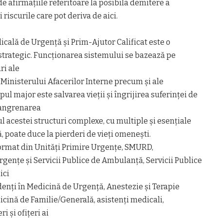
de afirmațiile referitoare la posibila demitere a
riscurile care pot deriva de aici.
cală de Urgență și Prim-Ajutor Calificat este o
 strategic. Funcționarea sistemului se bazează pe
ri ale
e Ministerului Afacerilor Interne precum și ale
opul major este salvarea vieții și îngrijirea suferinței de
ezangrenarea
l acestei structuri complexe, cu multiple și esențiale
, poate duce la pierderi de vieți omenești.
format din Unități Primire Urgențe, SMURD,
ențe și Servicii Publice de Ambulanță, Servicii Publice
ici
idenți în Medicină de Urgență, Anestezie și Terapie
dicină de Familie/Generală, asistenți medicali,
i și ofițeri ai