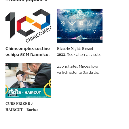
𝗖𝗵𝗶𝗺𝗰𝗼𝗺𝗽𝗹𝗲𝘅 𝘀𝘂𝘀𝘁𝗶𝗻𝗲
𝐄𝐥𝐞𝐜𝐭𝐫𝐢𝐜 𝐍𝐢𝐠𝐡𝐭𝐬 𝐁𝐫𝐞𝐳𝐨𝐢
𝗲𝗰𝗵𝗶𝗽𝗮 𝗦𝗖𝗠 𝗥𝗮𝗺𝗻𝗶𝗰𝘂
𝟐𝟎𝟐𝟐. Rock alternativ sub
𝗩𝗮𝗹𝗰𝗲𝗮 𝗶𝗻 𝗰𝗮𝗹𝗶𝘁𝗮𝘁𝗲 𝗱𝗲
cerul înstelat de la
Zvonul zilei: Mircea Iova
𝗽𝗮𝗿𝘁𝗲𝗻𝗲𝗿 𝗳𝗶𝗻𝗮𝗻𝘁𝗮𝘁𝗼𝗿
#𝐁𝐫𝐞𝐳𝐨𝐢𝐮𝐥𝐋𝐮𝐦𝐢𝐢
va fi director la Garda de
Mediu Vâlcea
𝐂𝐔𝐑𝐒 𝐅𝐑𝐈𝐙𝐄𝐑 /
𝐇𝐀𝐈𝐑𝐂𝐔𝐓 – 𝐁𝐚𝐫𝐛𝐞𝐫