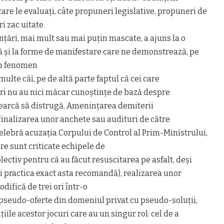
care le evaluați, câte propuneri legislative, propuneri de
 zac uitate.
ări, mai mult sau mai puțin mascate, a ajuns la o
și la forme de manifestare care ne demonstrează, pe
un fenomen
multe căi, pe de altă parte faptul că cei care
ri nu au nici măcar cunoștințe de bază despre
cearcă să distrugă. Amenințarea demiterii
 finalizarea unor anchete sau audituri de către
elebră acuzația Corpului de Control al Prim-Ministrului,
re sunt criticate echipele de
lectiv pentru că au făcut resuscitarea pe asfalt, deși
si practica exact asta recomandă), realizarea unor
difică de trei ori într-o
pseudo-oferte din domeniul privat cu pseudo-soluții,
iile acestor jocuri care au un singur rol: cel de a