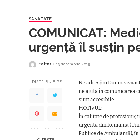
SĂNĂTATE
COMUNICAT: Medici
urgență îl susțin p
Editor
13 decembrie 2019
Posted
by
DISTRIBUIE PE
Ne adresăm Dumneavoastră,
ne ajuta în comunicarea c
sunt accesibile.
MOTIVUL:
În calitate de profesionișt
urgență din Romania (Unit
Publice de Ambulanță), în
CITEȘTE