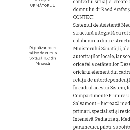
contextul situației create 
URMĂTORUL
domnului dr Raed Arafat și 
CONTEXT:
Sistemul de Asistență Medi
structură integrată cu rol
colaborarea dintre structu
Digitalizare de 1
Ministerului Sănătății, al
milion de euro la
autorităților locale, iar sc
Spitalul TBC din
Mihăești
orice fel a cetățenilor. D
oricărui element din cadru
relații de interdependență
În cadrul acestui Sistem, 
Compartimente Primire Urg
Salvamont – lucrează med
primari, specialiști și rez
Intensivă, Pediatrie și Me
paramedici, piloți, subofițer