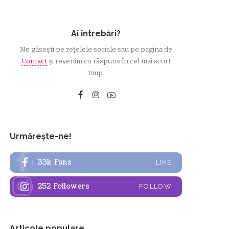
Ai întrebări?
Ne găsești pe rețelele sociale sau pe pagina de
Contact
și revenim cu răspuns în cel mai scurt
timp.
Urmărește-ne!
33k
Fans
LIKE
252
Followers
FOLLOW
Articole populare