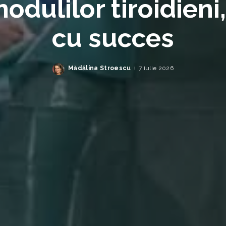
nodulilor tiroidieni,
cu succes
Mădălina Stroescu
7 iulie 2026
Posted
by