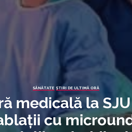
SĂNĂTATE
ȘTIRI DE ULTIMĂ ORĂ
ă medicală la SJU
ablații cu microun