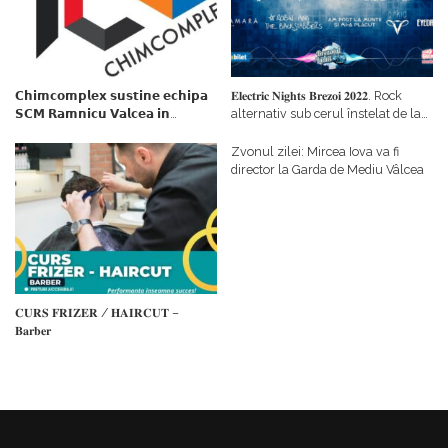
𝗖𝗵𝗶𝗺𝗰𝗼𝗺𝗽𝗹𝗲𝘅 𝘀𝘂𝘀𝘁𝗶𝗻𝗲 𝗲𝗰𝗵𝗶𝗽𝗮
𝐄𝐥𝐞𝐜𝐭𝐫𝐢𝐜 𝐍𝐢𝐠𝐡𝐭𝐬 𝐁𝐫𝐞𝐳𝐨𝐢 𝟐𝟎𝟐𝟐. Rock
𝗦𝗖𝗠 𝗥𝗮𝗺𝗻𝗶𝗰𝘂 𝗩𝗮𝗹𝗰𝗲𝗮 𝗶𝗻
alternativ sub cerul înstelat de la
𝗰𝗮𝗹𝗶𝘁𝗮𝘁𝗲 𝗱𝗲 𝗽𝗮𝗿𝘁𝗲𝗻𝗲𝗿
#𝐁𝐫𝐞𝐳𝐨𝐢𝐮𝐥𝐋𝐮𝐦𝐢𝐢
𝗳𝗶𝗻𝗮𝗻𝘁𝗮𝘁𝗼𝗿
Zvonul zilei: Mircea Iova va fi
director la Garda de Mediu Vâlcea
𝐂𝐔𝐑𝐒 𝐅𝐑𝐈𝐙𝐄𝐑 / 𝐇𝐀𝐈𝐑𝐂𝐔𝐓 –
𝐁𝐚𝐫𝐛𝐞𝐫