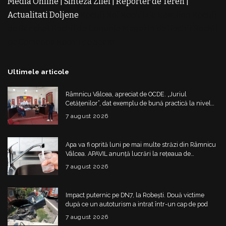
Media Online
|
Sinteza Zilei
|
Reporter de Teren
|
Actualitati Doljene
Rochii Noi
Rochii de Revelion
Rochii
de Banchet
Rochii de Cununie
Magazin de Rochii
Rochii
pe Comanda
Rochii de Seara
Ultimele articole
Râmnicu Vâlcea, apreciat de OCDE. „Juriul
Cetățenilor”, dat exemplu de bună practică la nivel
european
7 august 2026
Apa va fi oprită luni pe mai multe străzi din Râmnicu
Vâlcea. APAVIL anunță lucrări la rețeaua de
alimentare
7 august 2026
Impact puternic pe DN7, la Robești. Două victime
după ce un autoturism a intrat într-un cap de pod
7 august 2026