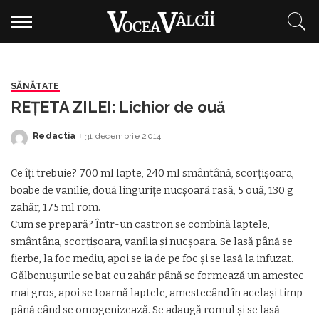
SĂNĂTATE
REŢETA ZILEI: Lichior de ouă
Redactia
31 decembrie 2014
Posted
by
Ce îţi trebuie? 700 ml lapte, 240 ml smântână, scorţişoara,
boabe de vanilie, două linguriţe nucşoară rasă, 5 ouă, 130 g
zahăr, 175 ml rom.
Cum se prepară? Într-un castron se combină laptele,
smântâna, scorţişoara, vanilia şi nucşoara. Se lasă până se
fierbe, la foc mediu, apoi se ia de pe foc şi se lasă la infuzat.
Gălbenuşurile se bat cu zahăr până se formează un amestec
mai gros, apoi se toarnă laptele, amestecând în acelaşi timp
până când se omogenizează. Se adaugă romul şi se lasă