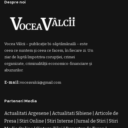
Despre noi
Vocea Vâlcii – publicație bi-săptămânală – este
ceea ce suntem și ceea ce facem, în fiecare zi. Un
ziar de luptă împotriva corupției, crimei
organizate, criminalității economico-financiare și
abuzurilor.
E-mail:
voceavalcii@gmail.com
Parteneri Media
Actualitati Argesene
|
Actualitati Sibiene
|
Articole de
Presa
|
Stiri Online
|
Stiri Interne
|
Jurnal de Stiri
|
Stiri