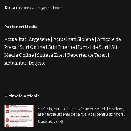
E-mail:
voceavalcii@gmail.com
Parteneri Media
Actualitati Argesene
|
Actualitati Sibiene
|
Articole de
Presa
|
Stiri Online
|
Stiri Interne
|
Jurnal de Stiri
|
Stiri
Media Online
|
Sinteza Zilei
|
Reporter de Teren
|
Actualitati Doljene
Rochii Noi
Rochii de Revelion
Rochii
de Banchet
Rochii de Cununie
Magazin de Rochii
Rochii
pe Comanda
Rochii de Seara
Ultimele articole
Ștefania, handbalistă în vârstă de 16 ani din Vâlcea,
are nevoie urgentă de sânge. Apel pentru donatori
cu grupa AB IV negativ
8 august 2026