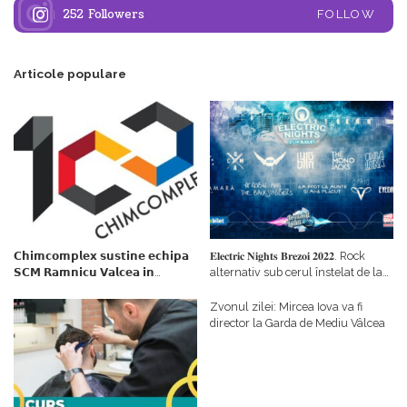
252
Followers
FOLLOW
Articole populare
𝗖𝗵𝗶𝗺𝗰𝗼𝗺𝗽𝗹𝗲𝘅 𝘀𝘂𝘀𝘁𝗶𝗻𝗲 𝗲𝗰𝗵𝗶𝗽𝗮
𝐄𝐥𝐞𝐜𝐭𝐫𝐢𝐜 𝐍𝐢𝐠𝐡𝐭𝐬 𝐁𝐫𝐞𝐳𝐨𝐢 𝟐𝟎𝟐𝟐. Rock
𝗦𝗖𝗠 𝗥𝗮𝗺𝗻𝗶𝗰𝘂 𝗩𝗮𝗹𝗰𝗲𝗮 𝗶𝗻
alternativ sub cerul înstelat de la
𝗰𝗮𝗹𝗶𝘁𝗮𝘁𝗲 𝗱𝗲 𝗽𝗮𝗿𝘁𝗲𝗻𝗲𝗿
#𝐁𝐫𝐞𝐳𝐨𝐢𝐮𝐥𝐋𝐮𝐦𝐢𝐢
𝗳𝗶𝗻𝗮𝗻𝘁𝗮𝘁𝗼𝗿
Zvonul zilei: Mircea Iova va fi
director la Garda de Mediu Vâlcea