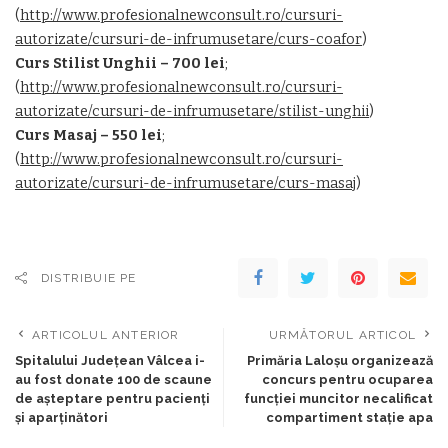
(
http://www.profesionalnewconsult.ro/cursuri-
autorizate/cursuri-de-infrumusetare/curs-coafor
)
Curs Stilist Unghii – 700 lei
;
(
http://www.profesionalnewconsult.ro/cursuri-
autorizate/cursuri-de-infrumusetare/stilist-unghii
)
Curs Masaj – 550 lei
;
(
http://www.profesionalnewconsult.ro/cursuri-
autorizate/cursuri-de-infrumusetare/curs-masaj
)
DISTRIBUIE PE
ARTICOLUL ANTERIOR
URMĂTORUL ARTICOL
Spitalului Judeţean Vâlcea i-
Primăria Laloşu organizează
au fost donate 100 de scaune
concurs pentru ocuparea
de aşteptare pentru pacienţi
funcţiei muncitor necalificat
şi aparţinători
compartiment staţie apa