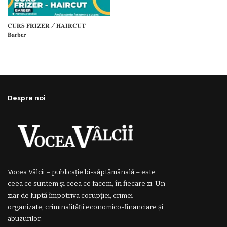
𝐂𝐔𝐑𝐒 𝐅𝐑𝐈𝐙𝐄𝐑 / 𝐇𝐀𝐈𝐑𝐂𝐔𝐓 –
𝐁𝐚𝐫𝐛𝐞𝐫
Despre noi
Vocea Vâlcii – publicație bi-săptămânală – este
ceea ce suntem și ceea ce facem, în fiecare zi. Un
ziar de luptă împotriva corupției, crimei
organizate, criminalității economico-financiare și
abuzurilor.