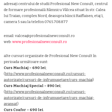
adresaţi centrului de studii Profesional New Consult, centrul
de formare profesională Râmnicu Vâlcea situat în str. Calea
lui Traian, complex Nord, deasupra băncii Raiffaisen, etaj 1,
camera 5 sau la telefon 0765.708.877
email: valcea@profesionalnewconsult.ro
web:
www.profesionalnewconsult.ro
alte cursuri organizate de Profesional New Consult în
perioada următoare sunt:
Curs Machiaj – 690 lei
;
(
http://www.profesionalnewconsult.ro/cursuri-
autorizate/cursuri-de-infrumusetare/curs-machiaj
)
Curs Machiaj Special – 890 lei
;
(
http://www.profesionalnewconsult.ro/cursuri-
autorizate/cursuri-de-infrumusetare/curs-machiaj-
avansat
)
Curs Coafor – 690 lei
.