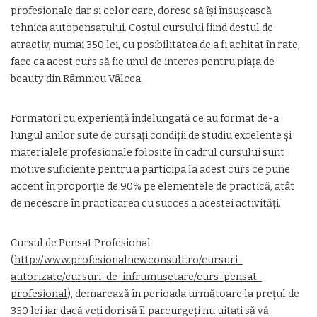
profesionale dar şi celor care, doresc să îşi însuşească
tehnica autopensatului. Costul cursului fiind destul de
atractiv, numai 350 lei, cu posibilitatea de a fi achitat în rate,
face ca acest curs să fie unul de interes pentru piaţa de
beauty din Râmnicu Vâlcea.
Formatori cu experienţă îndelungată ce au format de-a
lungul anilor sute de cursaţi condiţii de studiu excelente şi
materialele profesionale folosite în cadrul cursului sunt
motive suficiente pentru a participa la acest curs ce pune
accent în proporţie de 90% pe elementele de practică, atât
de necesare în practicarea cu succes a acestei activităţi.
Cursul de Pensat Profesional
(
http://www.profesionalnewconsult.ro/cursuri-
autorizate/cursuri-de-infrumusetare/curs-pensat-
profesional
), demarează în perioada următoare la preţul de
350 lei iar dacă veţi dori să îl parcurgeţi nu uitaţi să vă