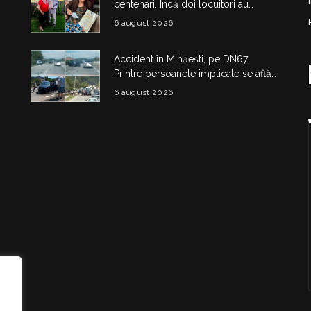
centenari. Încă doi locuitori au
împlinit 100 de ani în doar câteva zile
6 august 2026
Accident în Mihăești, pe DN67.
Printre persoanele implicate se află
și doi copii
6 august 2026
i