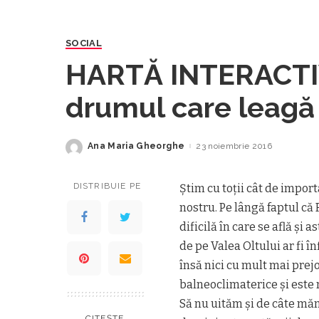
SOCIAL
HARTĂ INTERACTIV
drumul care leagă
autostrada Piteşti
Ana Maria Gheorghe
23 noiembrie 2016
Posted
by
DISTRIBUIE PE
Ştim cu toţii cât de import
nostru. Pe lângă faptul că 
dificilă în care se află şi 
de pe Valea Oltului ar fi î
însă nici cu mult mai prejo
balneoclimaterice şi este 
Să nu uităm şi de câte măn
CITEȘTE