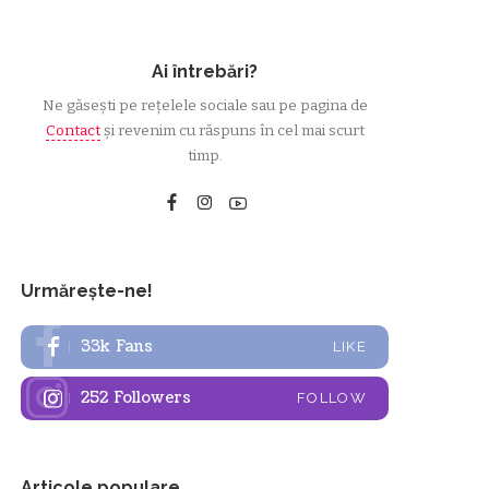
Ai întrebări?
Ne găsești pe rețelele sociale sau pe pagina de
Contact
și revenim cu răspuns în cel mai scurt
timp.
Urmărește-ne!
33k
Fans
LIKE
252
Followers
FOLLOW
Articole populare