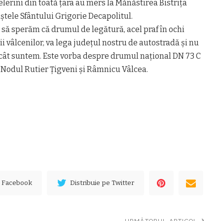
lerini din toată ţara au mers la Mănăstirea Bistriţa
ştele Sfântului Grigorie Decapolitul.
ă sperăm că drumul de legătură, acel praf în ochi
i vâlcenilor, va lega judeţul nostru de autostradă şi nu
decât suntem. Este vorba despre drumul naţional DN 73 C
e Nodul Rutier Ţigveni şi Râmnicu Vâlcea.
e Facebook
Distribuie pe Twitter
URMĂTORUL ARTICOL