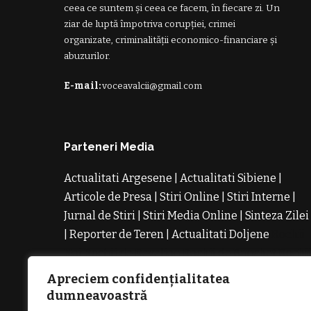
ceea ce suntem și ceea ce facem, în fiecare zi. Un
ziar de luptă împotriva corupției, crimei
organizate, criminalității economico-financiare și
abuzurilor.
E-mail:
voceavalcii@gmail.com
Parteneri Media
Actualitati Argesene
|
Actualitati Sibiene
|
Articole de Presa
|
Stiri Online
|
Stiri Interne
|
Jurnal de Stiri
|
Stiri Media Online
|
Sinteza Zilei
|
Reporter de Teren
|
Actualitati Doljene
Rochii
Noi
Rochii de Revelion
Rochii de Banchet
Rochi
de Cununie
Magazin de Rochii
Rochii pe
Apreciem confidențialitatea
Comanda
Rochii de Seara
dumneavoastră