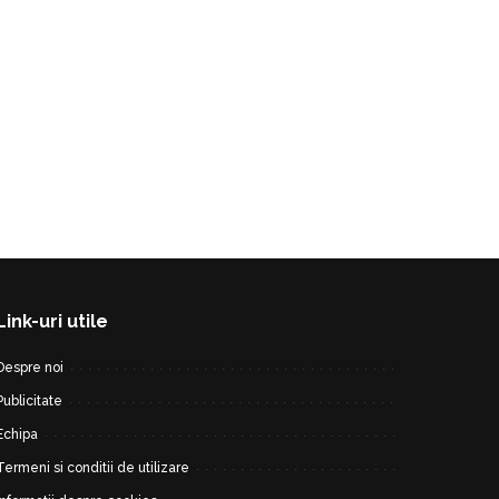
Link-uri utile
Despre noi
Publicitate
Echipa
Termeni si conditii de utilizare