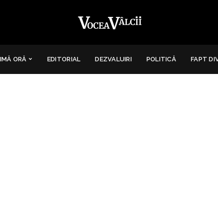
IMĂ ORĂ
EDITORIAL
DEZVALUIRI
POLITICĂ
FAPT DI