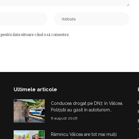
 pentru data viitoare când o să comentez.
Ultimele articole
Conducea drogat pe DN7, în Vâlcea.
Polițiștii au găsit în autoturism
obiecte și substanțe suspecte
6 august 2026
Râmnicu Vâlcea are tot mai mulți