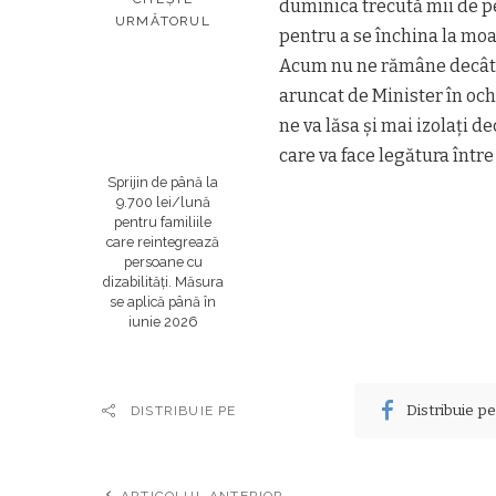
duminica trecută mii de pe
URMĂTORUL
pentru a se închina la moa
Acum nu ne rămâne decât s
aruncat de Minister în ochi
ne va lăsa şi mai izolaţi 
care va face legătura într
Sprijin de până la
9.700 lei/lună
pentru familiile
care reintegrează
persoane cu
dizabilități. Măsura
se aplică până în
iunie 2026
Distribuie p
DISTRIBUIE PE
ARTICOLUL ANTERIOR