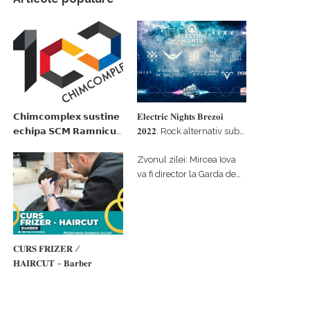
𝗖𝗵𝗶𝗺𝗰𝗼𝗺𝗽𝗹𝗲𝘅 𝘀𝘂𝘀𝘁𝗶𝗻𝗲
𝐄𝐥𝐞𝐜𝐭𝐫𝐢𝐜 𝐍𝐢𝐠𝐡𝐭𝐬 𝐁𝐫𝐞𝐳𝐨𝐢
𝗲𝗰𝗵𝗶𝗽𝗮 𝗦𝗖𝗠 𝗥𝗮𝗺𝗻𝗶𝗰𝘂
𝟐𝟎𝟐𝟐. Rock alternativ sub
𝗩𝗮𝗹𝗰𝗲𝗮 𝗶𝗻 𝗰𝗮𝗹𝗶𝘁𝗮𝘁𝗲 𝗱𝗲
cerul înstelat de la
Zvonul zilei: Mircea Iova
𝗽𝗮𝗿𝘁𝗲𝗻𝗲𝗿 𝗳𝗶𝗻𝗮𝗻𝘁𝗮𝘁𝗼𝗿
#𝐁𝐫𝐞𝐳𝐨𝐢𝐮𝐥𝐋𝐮𝐦𝐢𝐢
va fi director la Garda de
Mediu Vâlcea
𝐂𝐔𝐑𝐒 𝐅𝐑𝐈𝐙𝐄𝐑 /
𝐇𝐀𝐈𝐑𝐂𝐔𝐓 – 𝐁𝐚𝐫𝐛𝐞𝐫