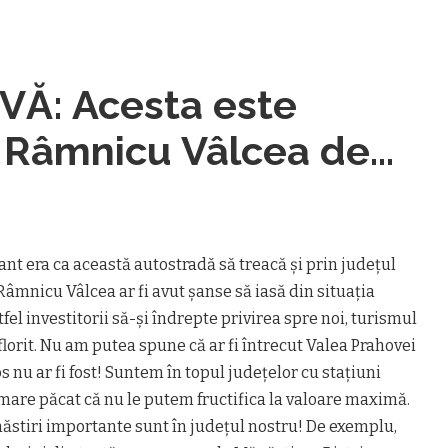
Ă: Acesta este
 Râmnicu Vâlcea de
-Sibiu
ant era ca această autostradă să treacă şi prin judeţul
Râmnicu Vâlcea ar fi avut şanse să iasă din situaţia
astfel investitorii să-şi îndrepte privirea spre noi, turismul
nflorit. Nu am putea spune că ar fi întrecut Valea Prahovei
s nu ar fi fost! Suntem în topul judeţelor cu staţiuni
mare păcat că nu le putem fructifica la valoare maximă.
ăstiri importante sunt în judeţul nostru! De exemplu,