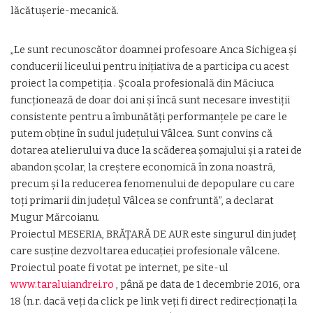
lăcătușerie-mecanică.
„Le sunt recunoscător doamnei profesoare Anca Sichigea şi
conducerii liceului pentru inițiativa de a participa cu acest
proiect la competiția . Școala profesională din Măciuca
funcționează de doar doi ani și încă sunt necesare investiții
consistente pentru a îmbunătăți performanțele pe care le
putem obține în sudul județului Vâlcea. Sunt convins că
dotarea atelierului va duce la scăderea șomajului și a ratei de
abandon școlar, la creștere economică în zona noastră,
precum și la reducerea fenomenului de depopulare cu care
toţi primarii din județul Vâlcea se confruntă”, a declarat
Mugur Mărcoianu.
Proiectul MESERIA, BRĂȚARĂ DE AUR este singurul din judeţ
care susține dezvoltarea educației profesionale vâlcene.
Proiectul poate fi votat pe internet, pe site-ul
www.taraluiandrei.ro
, până pe data de 1 decembrie 2016, ora
18 (n.r. dacă veți da click pe link veți fi direct redirecționați la