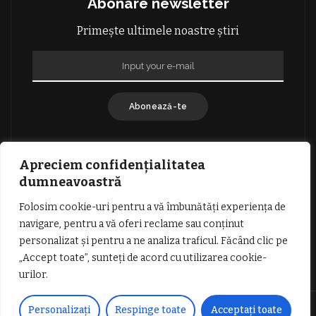
Abonare newsletter
Primește ultimele noastre știri
Abonează-te
Apreciem confidențialitatea
dumneavoastră
Folosim cookie-uri pentru a vă îmbunătăți experiența de
GDPR: POLITICA DE CONFIDENȚIALITATE
navigare, pentru a vă oferi reclame sau conținut
TERMENI SI CONDITII DE UTILIZARE
personalizat și pentru a ne analiza traficul. Făcând clic pe
INFORMATII DESPRE COOKIES
DESPRE NOI
„Accept toate”, sunteți de acord cu utilizarea cookie-
PUBLICITATE
urilor.
© Copyright Vocea Vâlcii | Toate drepturile rezervate | Site creat cu
Personalizați
Respinge toate
Acceptați toate