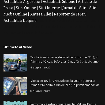
Actualitati Argesene
|
Actualitati Sibiene
|
Articole de
Presa
|
Stiri Online
|
Stiri Interne
|
Jurnal de Stiri
|
Stiri
Media Online
|
Sinteza Zilei
|
Reporter de Teren
|
Actualitati Doljene
Rochii Noi
Rochii de Revelion
Rochii
de Banchet
Rochii de Cununie
Magazin de Rochii
Rochii
pe Comanda
Rochii de Seara
Ultimele articole
Taxi fără autorizație, depistat de polițiști pe DN 7, în
Râmnicu Vâlcea. Șoferul a rămas fără plăcuțe timp
de 6 luni
8 august 2026
Viteză de 109 km/h cu alcool la volan! Șoferul a
rămas fără permis 180 de zile și a primit amendă de
4.325 de lei
8 august 2026
Performanță extraordinară pentru Vâlcea! Darius,