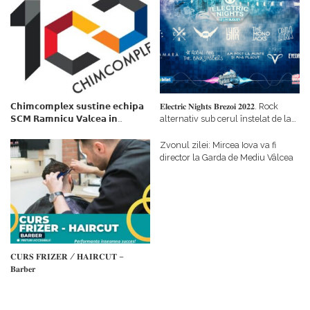
𝗖𝗵𝗶𝗺𝗰𝗼𝗺𝗽𝗹𝗲𝘅 𝘀𝘂𝘀𝘁𝗶𝗻𝗲 𝗲𝗰𝗵𝗶𝗽𝗮
𝐄𝐥𝐞𝐜𝐭𝐫𝐢𝐜 𝐍𝐢𝐠𝐡𝐭𝐬 𝐁𝐫𝐞𝐳𝐨𝐢 𝟐𝟎𝟐𝟐. Rock
𝗦𝗖𝗠 𝗥𝗮𝗺𝗻𝗶𝗰𝘂 𝗩𝗮𝗹𝗰𝗲𝗮 𝗶𝗻
alternativ sub cerul înstelat de la
𝗰𝗮𝗹𝗶𝘁𝗮𝘁𝗲 𝗱𝗲 𝗽𝗮𝗿𝘁𝗲𝗻𝗲𝗿
#𝐁𝐫𝐞𝐳𝐨𝐢𝐮𝐥𝐋𝐮𝐦𝐢𝐢
𝗳𝗶𝗻𝗮𝗻𝘁𝗮𝘁𝗼𝗿
Zvonul zilei: Mircea Iova va fi
director la Garda de Mediu Vâlcea
𝐂𝐔𝐑𝐒 𝐅𝐑𝐈𝐙𝐄𝐑 / 𝐇𝐀𝐈𝐑𝐂𝐔𝐓 –
𝐁𝐚𝐫𝐛𝐞𝐫