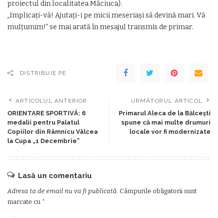
proiectul din localitatea Măciuca).
„Implicați-vă! Ajutaţi-i pe micii meseriaşi să devină mari. Vă
mulţumim!” se mai arată în mesajul transmis de primar.
DISTRIBUIE PE
ARTICOLUL ANTERIOR
URMĂTORUL ARTICOL
ORIENTARE SPORTIVĂ: 6
Primarul Aleca de la Bălcești
medalii pentru Palatul
spune că mai multe drumuri
Copiilor din Râmnicu Vâlcea
locale vor fi modernizate
la Cupa „1 Decembrie”
Lasă un comentariu
Adresa ta de email nu va fi publicată.
Câmpurile obligatorii sunt
marcate cu
*