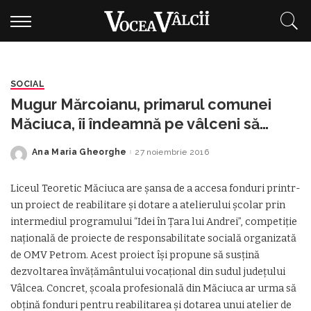
SOCIAL
Mugur Mărcoianu, primarul comunei
Măciuca, îi îndeamnă pe vâlceni să
voteze proiectul MESERIA, BRĂȚARĂ
Ana Maria Gheorghe
27 noiembrie 2016
Posted
DE AUR!
by
Liceul Teoretic Măciuca are şansa de a accesa fonduri printr-
un proiect de reabilitare şi dotare a atelierului şcolar prin
intermediul programului “Idei în Ţara lui Andrei”, competiție
națională de proiecte de responsabilitate socială organizată
de OMV Petrom. Acest proiect își propune să susțină
dezvoltarea învățământului vocațional din sudul județului
Vâlcea. Concret, școala profesională din Măciuca ar urma să
obțină fonduri pentru reabilitarea și dotarea unui atelier de