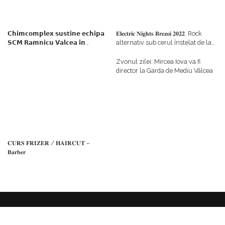
𝗖𝗵𝗶𝗺𝗰𝗼𝗺𝗽𝗹𝗲𝘅 𝘀𝘂𝘀𝘁𝗶𝗻𝗲 𝗲𝗰𝗵𝗶𝗽𝗮
𝐄𝐥𝐞𝐜𝐭𝐫𝐢𝐜 𝐍𝐢𝐠𝐡𝐭𝐬 𝐁𝐫𝐞𝐳𝐨𝐢 𝟐𝟎𝟐𝟐. Rock
𝗦𝗖𝗠 𝗥𝗮𝗺𝗻𝗶𝗰𝘂 𝗩𝗮𝗹𝗰𝗲𝗮 𝗶𝗻
alternativ sub cerul înstelat de la
𝗰𝗮𝗹𝗶𝘁𝗮𝘁𝗲 𝗱𝗲 𝗽𝗮𝗿𝘁𝗲𝗻𝗲𝗿
#𝐁𝐫𝐞𝐳𝐨𝐢𝐮𝐥𝐋𝐮𝐦𝐢𝐢
𝗳𝗶𝗻𝗮𝗻𝘁𝗮𝘁𝗼𝗿
Zvonul zilei: Mircea Iova va fi
director la Garda de Mediu Vâlcea
𝐂𝐔𝐑𝐒 𝐅𝐑𝐈𝐙𝐄𝐑 / 𝐇𝐀𝐈𝐑𝐂𝐔𝐓 –
𝐁𝐚𝐫𝐛𝐞𝐫
Despre noi