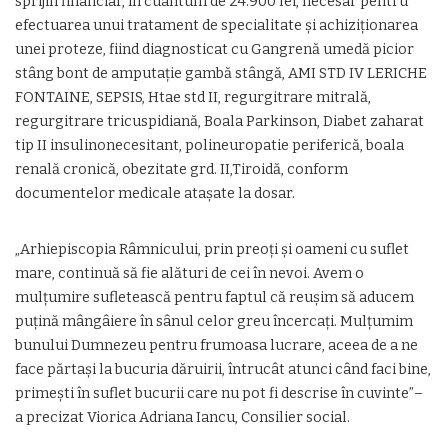
sprijin financiar, în cuantum de 24.900 lei, necesar pentru
efectuarea unui tratament de specialitate și achiziționarea
unei proteze, fiind diagnosticat cu Gangrenă umedă picior
stâng bont de amputație gambă stângă, AMI STD IV LERICHE
FONTAINE, SEPSIS, Htae std II, regurgitrare mitrală,
regurgitrare tricuspidiană, Boala Parkinson, Diabet zaharat
tip II insulinonecesitant, polineuropatie periferică, boala
renală cronică, obezitate grd. II,Tiroidă, conform
documentelor medicale atașate la dosar.
„Arhiepiscopia Râmnicului, prin preoți și oameni cu suflet
mare, continuă să fie alături de cei în nevoi. Avem o
mulțumire sufletească pentru faptul că reușim să aducem
puțină mângâiere în sânul celor greu încercați. Mulțumim
bunului Dumnezeu pentru frumoasa lucrare, aceea de a ne
face părtași la bucuria dăruirii, întrucât atunci când faci bine,
primești în suflet bucurii care nu pot fi descrise în cuvinte”–
a precizat Viorica Adriana Iancu, Consilier social.