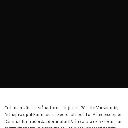
Cu binecuvântarea Înaltpreasfințitului Părinte Varsanufie,
Arhiepiscopul Râmnicului, Sectorul social al Arhiepiscopiei
Râmnicului, a acordat domnului B.V. în vârstă de 57 de ani, un