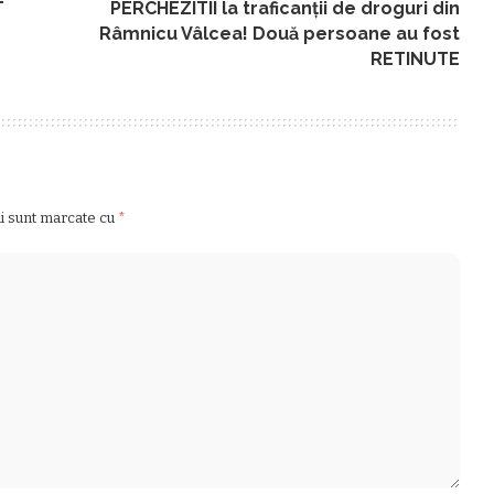
T
PERCHEZITII la traficanții de droguri din
Râmnicu Vâlcea! Două persoane au fost
RETINUTE
ii sunt marcate cu
*