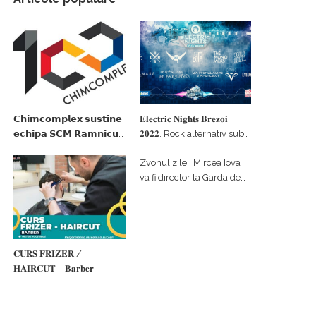
𝗖𝗵𝗶𝗺𝗰𝗼𝗺𝗽𝗹𝗲𝘅 𝘀𝘂𝘀𝘁𝗶𝗻𝗲
𝐄𝐥𝐞𝐜𝐭𝐫𝐢𝐜 𝐍𝐢𝐠𝐡𝐭𝐬 𝐁𝐫𝐞𝐳𝐨𝐢
𝗲𝗰𝗵𝗶𝗽𝗮 𝗦𝗖𝗠 𝗥𝗮𝗺𝗻𝗶𝗰𝘂
𝟐𝟎𝟐𝟐. Rock alternativ sub
𝗩𝗮𝗹𝗰𝗲𝗮 𝗶𝗻 𝗰𝗮𝗹𝗶𝘁𝗮𝘁𝗲 𝗱𝗲
cerul înstelat de la
Zvonul zilei: Mircea Iova
𝗽𝗮𝗿𝘁𝗲𝗻𝗲𝗿 𝗳𝗶𝗻𝗮𝗻𝘁𝗮𝘁𝗼𝗿
#𝐁𝐫𝐞𝐳𝐨𝐢𝐮𝐥𝐋𝐮𝐦𝐢𝐢
va fi director la Garda de
Mediu Vâlcea
𝐂𝐔𝐑𝐒 𝐅𝐑𝐈𝐙𝐄𝐑 /
𝐇𝐀𝐈𝐑𝐂𝐔𝐓 – 𝐁𝐚𝐫𝐛𝐞𝐫