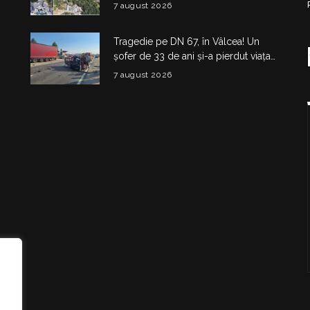
clădire medico-administrativă a fost
7 august 2026
construită
Tragedie pe DN 67, în Vâlcea! Un
șofer de 33 de ani și-a pierdut viața
într-un accident la Budești
7 august 2026
i