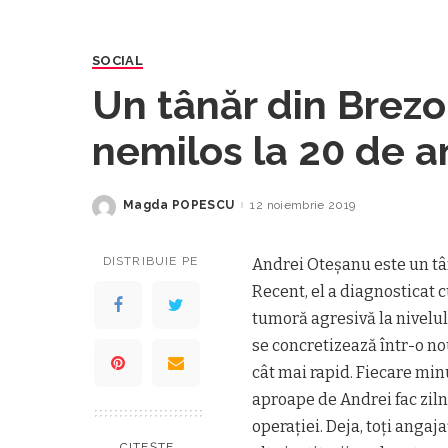
SOCIAL
Un tânăr din Brezo
nemilos la 20 de a
ajutorul nostru
Magda POPESCU
12 noiembrie 2019
Posted
by
DISTRIBUIE PE
Andrei Oteșanu este un tână
Recent, el a diagnosticat 
tumoră agresivă la nivelul 
se concretizează într-o no
cât mai rapid. Fiecare minu
aproape de Andrei fac zil
operației. Deja, toți angaja
CITEȘTE