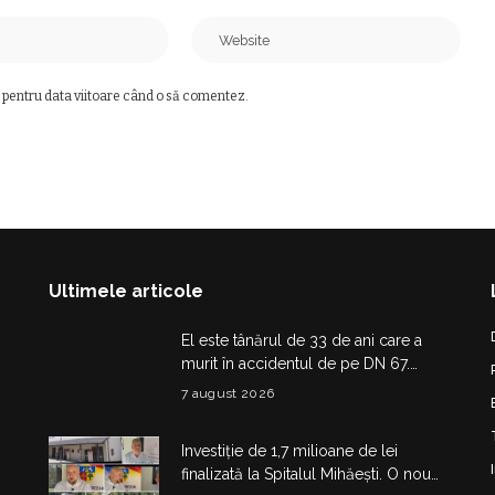
 pentru data viitoare când o să comentez.
Ultimele articole
El este tânărul de 33 de ani care a
murit în accidentul de pe DN 67.
Dragoș Mihail lasă în urmă o fetiță
7 august 2026
Investiție de 1,7 milioane de lei
finalizată la Spitalul Mihăești. O nouă