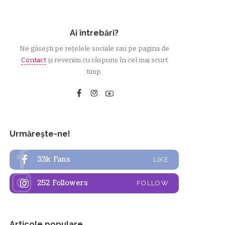
Ai întrebări?
Ne găsești pe rețelele sociale sau pe pagina de
Contact
și revenim cu răspuns în cel mai scurt
timp.
Urmărește-ne!
33k
Fans
LIKE
252
Followers
FOLLOW
Articole populare