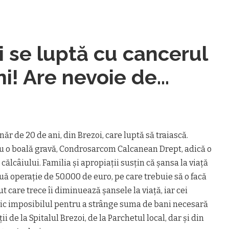
i se luptă cu cancerul
ni! Are nevoie de
r de 20 de ani, din Brezoi, care luptă să traiască.
cu o boală gravă, Condrosarcom Calcanean Drept, adică o
călcâiului. Familia și apropiații susțin că șansa la viață
uă operație de 50.000 de euro, pe care trebuie să o facă
t care trece îi diminuează șansele la viață, iar cei
nic imposibilul pentru a strânge suma de bani necesară
ții de la Spitalul Brezoi, de la Parchetul local, dar și din