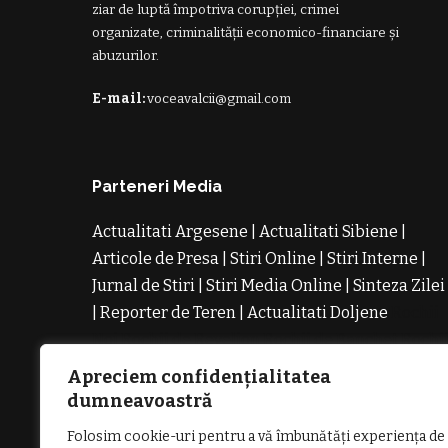
ziar de luptă împotriva corupției, crimei
organizate, criminalității economico-financiare și
abuzurilor.
E-mail:
voceavalcii@gmail.com
Parteneri Media
Actualitati Argesene
|
Actualitati Sibiene
|
Articole de Presa
|
Stiri Online
|
Stiri Interne
|
Jurnal de Stiri
|
Stiri Media Online
|
Sinteza Zilei
|
Reporter de Teren
|
Actualitati Doljene
Rochii
Noi
Rochii de Revelion
Rochii de Banchet
Rochi
de Cununie
Magazin de Rochii
Rochii pe
Apreciem confidențialitatea
Comanda
Rochii de Seara
dumneavoastră
Folosim cookie-uri pentru a vă îmbunătăți experiența de