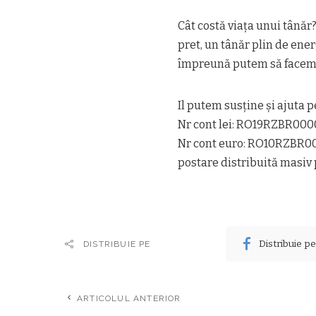
Cât costă viața unui tânăr
pret, un tânăr plin de ener
împreună putem să facem
Il putem susține şi ajuta p
Nr cont lei: RO19RZBR0000
Nr cont euro: RO10RZBR00
postare distribuită masiv p
Distribuie p
DISTRIBUIE PE
ARTICOLUL ANTERIOR