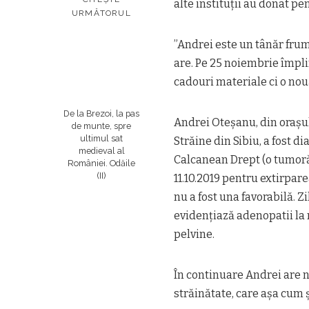
alte instituții au donat pe
URMĂTORUL
”Andrei este un tânăr frumo
are. Pe 25 noiembrie împli
cadouri materiale ci o nouă
De la Brezoi, la pas
Andrei Oteșanu, din orașul
de munte, spre
ultimul sat
Străine din Sibiu, a fost 
medieval al
Calcanean Drept (o tumoră a
României. Odăile
(II)
11.10.2019 pentru extirpar
nu a fost una favorabilă. Z
evidențiază adenopatii la 
pelvine.
În continuare Andrei are ne
străinătate, care așa cum șt