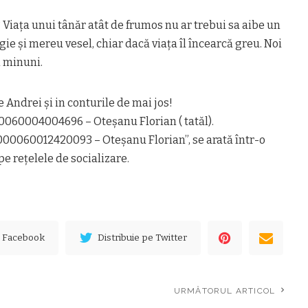
? Viața unui tânăr atât de frumos nu ar trebui sa aibe un
gie şi mereu vesel, chiar dacă viața îl încearcă greu. Noi
 minuni.
e Andrei și in conturile de mai jos!
060004004696 – Oteşanu Florian ( tatăl).
00060012420093 – Oteşanu Florian”, se arată într-o
e rețelele de socializare.
e Facebook
Distribuie pe Twitter
URMĂTORUL ARTICOL