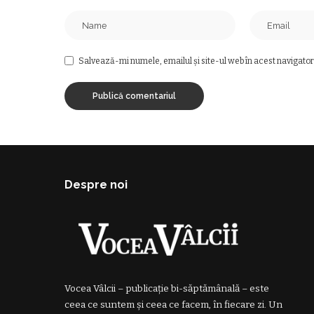
Salvează-mi numele, emailul și site-ul web în acest navigator
Despre noi
Vocea Vâlcii – publicație bi-săptămânală – este
ceea ce suntem și ceea ce facem, în fiecare zi. Un