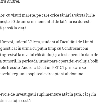
ntru Andrei.
s, cu visuri mărețe, pe care orice tânăr la vârstă lui le
nește 20 de ani și în momentul de față nu își dorește
 șansă la viață.
 Brezoi, județul Vâlcea, student al Facultății de Limbi
diagnosticat în urmă cu puțin timp cu Condrosarcom
gresivă la nivelul călcâiului) și a fost operat în data de
ea tumorii. În perioada următoare operației evoluția bolii
ilele trecute, Andrei a făcut un PET-CT prin care se
nivelul regiunii popliteale dreapta si abdomino-
voie de investigații suplimentare atât în țară, cât și în
im cu toții, costă.