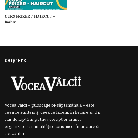
𝐂𝐔𝐑𝐒 𝐅𝐑𝐈𝐙𝐄𝐑 / 𝐇𝐀𝐈𝐑𝐂𝐔𝐓 –
𝐁𝐚𝐫𝐛𝐞𝐫
Despre noi
Vocea Vâlcii – publicație bi-săptămânală – este
ceea ce suntem și ceea ce facem, în fiecare zi. Un
ziar de luptă împotriva corupției, crimei
organizate, criminalității economico-financiare și
abuzurilor.