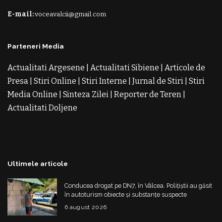
E-mail:
voceavalcii@gmail.com
Parteneri Media
Actualitati Argesene
|
Actualitati Sibiene
|
Articole de
Presa
|
Stiri Online
|
Stiri Interne
|
Jurnal de Stiri
|
Stiri
Media Online
|
Sinteza Zilei
|
Reporter de Teren
|
Actualitati Doljene
Rochii Noi
Rochii de Revelion
Rochii
de Banchet
Rochii de Cununie
Magazin de Rochii
Rochii
pe Comanda
Rochii de Seara
Ultimele articole
Conducea drogat pe DN7, în Vâlcea. Polițiștii au găsit
în autoturism obiecte și substanțe suspecte
6 august 2026