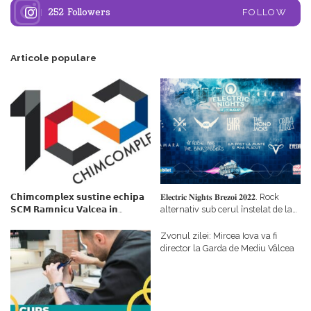
252
Followers
FOLLOW
Articole populare
𝗖𝗵𝗶𝗺𝗰𝗼𝗺𝗽𝗹𝗲𝘅 𝘀𝘂𝘀𝘁𝗶𝗻𝗲 𝗲𝗰𝗵𝗶𝗽𝗮
𝐄𝐥𝐞𝐜𝐭𝐫𝐢𝐜 𝐍𝐢𝐠𝐡𝐭𝐬 𝐁𝐫𝐞𝐳𝐨𝐢 𝟐𝟎𝟐𝟐. Rock
𝗦𝗖𝗠 𝗥𝗮𝗺𝗻𝗶𝗰𝘂 𝗩𝗮𝗹𝗰𝗲𝗮 𝗶𝗻
alternativ sub cerul înstelat de la
𝗰𝗮𝗹𝗶𝘁𝗮𝘁𝗲 𝗱𝗲 𝗽𝗮𝗿𝘁𝗲𝗻𝗲𝗿
#𝐁𝐫𝐞𝐳𝐨𝐢𝐮𝐥𝐋𝐮𝐦𝐢𝐢
𝗳𝗶𝗻𝗮𝗻𝘁𝗮𝘁𝗼𝗿
Zvonul zilei: Mircea Iova va fi
director la Garda de Mediu Vâlcea