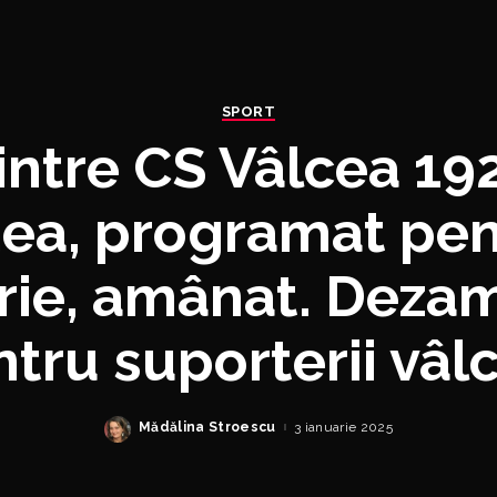
SPORT
intre CS Vâlcea 19
ea, programat pen
rie, amânat. Deza
tru suporterii vâl
Mădălina Stroescu
3 ianuarie 2025
Posted
by