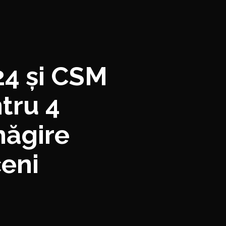
24 și CSM
tru 4
măgire
ceni