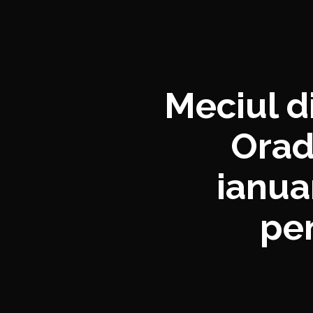
Meciul d
Orad
ianua
pen