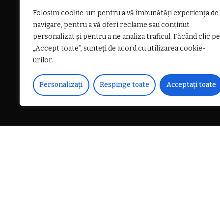
Folosim cookie-uri pentru a vă îmbunătăți experiența de
navigare, pentru a vă oferi reclame sau conținut
personalizat și pentru a ne analiza traficul. Făcând clic pe
„Accept toate”, sunteți de acord cu utilizarea cookie-
urilor.
Personalizați
Respinge toate
Acceptați toate
DISTRIBUIE PE
Societatea APAVIL S.A. an
post de inginer în cadrul S
parcurgă două etape de sele
desfășura la sediul compan