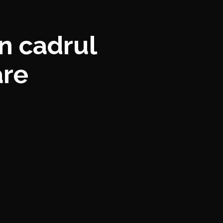
n cadrul
are