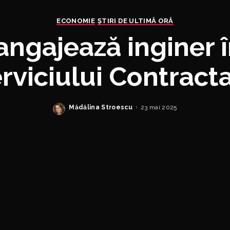
ECONOMIE
ȘTIRI DE ULTIMĂ ORĂ
angajează inginer î
rviciului Contract
Mădălina Stroescu
23 mai 2025
Posted
by