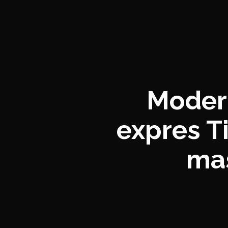
Modern
expres T
mas