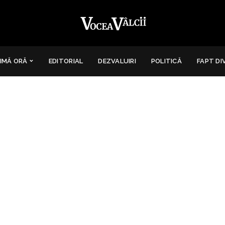
IMĂ ORĂ
EDITORIAL
DEZVALUIRI
POLITICĂ
FAPT DI