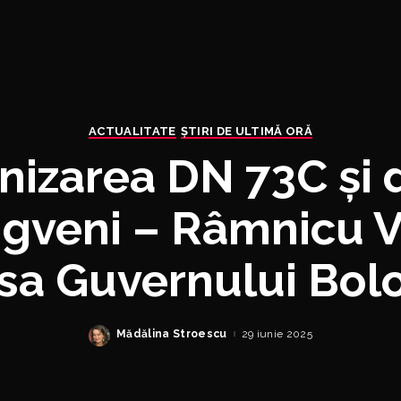
ACTUALITATE
ȘTIRI DE ULTIMĂ ORĂ
izarea DN 73C și
igveni – Râmnicu V
a Guvernului Bol
Mădălina Stroescu
29 iunie 2025
Posted
by