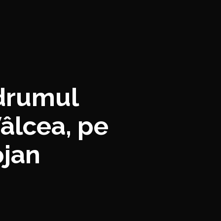
 drumul
âlcea, pe
ojan