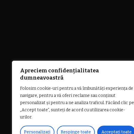
Apreciem confidențialitatea
dumneavoastră
Folosim cookie-uri pentru a vă îmbunătăți experiența de
navigare, pentru a vă oferi reclame sau conținut
personalizat și pentru a ne analiza traficul. Făcând clic pe
„Accept toate”, sunteți de acord cu utilizarea cookie-
urilor.
Personalizați
Respinge toate
Acceptați toate