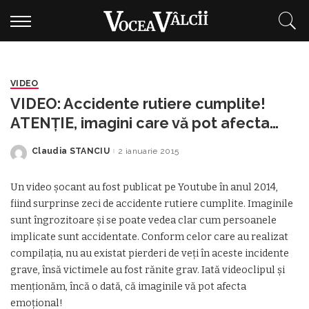
VIDEO
VIDEO: Accidente rutiere cumplite!
ATENŢIE, imagini care vă pot afecta
emoţional!
Claudia STANCIU
2 ianuarie 2015
Posted
by
Un video şocant au fost publicat pe Youtube în anul 2014,
fiind surprinse zeci de accidente rutiere cumplite. Imaginile
sunt îngrozitoare şi se poate vedea clar cum persoanele
implicate sunt accidentate. Conform celor care au realizat
compilaţia, nu au existat pierderi de veţi în aceste incidente
grave, însă victimele au fost rănite grav. Iată videoclipul şi
menţionăm, încă o dată, că imaginile vă pot afecta
emoţional!