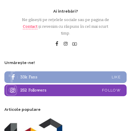
Ai întrebări?
Ne găsești pe rețelele sociale sau pe pagina de
Contact
și revenim cu răspuns în cel mai scurt
timp.
Urmărește-ne!
33k
Fans
LIKE
252
Followers
FOLLOW
Articole populare