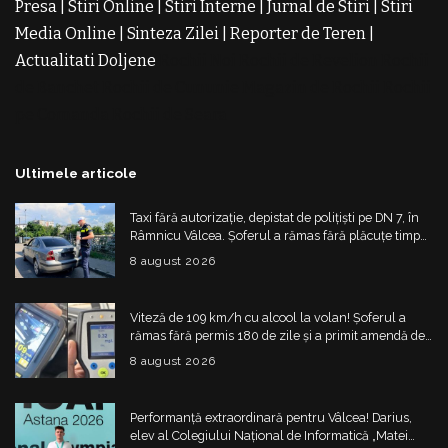
Presa
|
Stiri Online
|
Stiri Interne
|
Jurnal de Stiri
|
Stiri
Media Online
|
Sinteza Zilei
|
Reporter de Teren
|
Actualitati Doljene
Rochii Noi
Rochii de Revelion
Rochii
de Banchet
Rochii de Cununie
Magazin de Rochii
Rochii
pe Comanda
Rochii de Seara
Ultimele articole
Taxi fără autorizație, depistat de polițiști pe DN 7, în
Râmnicu Vâlcea. Șoferul a rămas fără plăcuțe timp
de 6 luni
8 august 2026
Viteză de 109 km/h cu alcool la volan! Șoferul a
rămas fără permis 180 de zile și a primit amendă de
4.325 de lei
8 august 2026
Performanță extraordinară pentru Vâlcea! Darius,
elev al Colegiului Național de Informatică „Matei