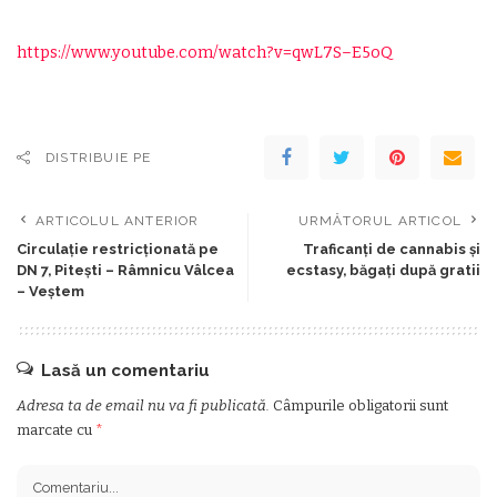
https://www.youtube.com/watch?v=qwL7S–E5oQ
DISTRIBUIE PE
ARTICOLUL ANTERIOR
URMĂTORUL ARTICOL
Circulaţie restricţionată pe
Traficanţi de cannabis şi
DN 7, Piteşti – Râmnicu Vâlcea
ecstasy, băgaţi după gratii
– Veştem
Lasă un comentariu
Adresa ta de email nu va fi publicată.
Câmpurile obligatorii sunt
marcate cu
*