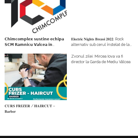
𝗖𝗵𝗶𝗺𝗰𝗼𝗺𝗽𝗹𝗲𝘅 𝘀𝘂𝘀𝘁𝗶𝗻𝗲 𝗲𝗰𝗵𝗶𝗽𝗮
𝐄𝐥𝐞𝐜𝐭𝐫𝐢𝐜 𝐍𝐢𝐠𝐡𝐭𝐬 𝐁𝐫𝐞𝐳𝐨𝐢 𝟐𝟎𝟐𝟐. Rock
𝗦𝗖𝗠 𝗥𝗮𝗺𝗻𝗶𝗰𝘂 𝗩𝗮𝗹𝗰𝗲𝗮 𝗶𝗻
alternativ sub cerul înstelat de la
𝗰𝗮𝗹𝗶𝘁𝗮𝘁𝗲 𝗱𝗲 𝗽𝗮𝗿𝘁𝗲𝗻𝗲𝗿
#𝐁𝐫𝐞𝐳𝐨𝐢𝐮𝐥𝐋𝐮𝐦𝐢𝐢
𝗳𝗶𝗻𝗮𝗻𝘁𝗮𝘁𝗼𝗿
Zvonul zilei: Mircea Iova va fi
director la Garda de Mediu Vâlcea
𝐂𝐔𝐑𝐒 𝐅𝐑𝐈𝐙𝐄𝐑 / 𝐇𝐀𝐈𝐑𝐂𝐔𝐓 –
𝐁𝐚𝐫𝐛𝐞𝐫