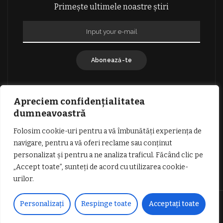
Primește ultimele noastre știri
Abonează-te
Apreciem confidențialitatea
dumneavoastră
Folosim cookie-uri pentru a vă îmbunătăți experiența de
GDPR: POLITICA DE CONFIDENȚIALITATE
navigare, pentru a vă oferi reclame sau conținut
TERMENI SI CONDITII DE UTILIZARE
personalizat și pentru a ne analiza traficul. Făcând clic pe
INFORMATII DESPRE COOKIES
DESPRE NOI
„Accept toate”, sunteți de acord cu utilizarea cookie-
PUBLICITATE
urilor.
© Copyright Vocea Vâlcii | Toate drepturile rezervate | Site creat cu
Personalizați
Respinge toate
Acceptați toate
dragoste de
1SEO.ro