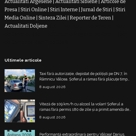
Actualitati Argesene
|
Actualitati Sibiene
|
Articole de
Presa
|
Stiri Online
|
Stiri Interne
|
Jurnal de Stiri
|
Stiri
Media Online
|
Sinteza Zilei
|
Reporter de Teren
|
Actualitati Doljene
Rochii Noi
Rochii de Revelion
Rochii
de Banchet
Rochii de Cununie
Magazin de Rochii
Rochii
pe Comanda
Rochii de Seara
Ultimele articole
Taxi fără autorizație, depistat de polițiști pe DN 7, în
Râmnicu Vâlcea. Șoferul a rămas fără plăcuțe timp
de 6 luni
8 august 2026
Viteză de 109 km/h cu alcool la volan! Șoferul a
rămas fără permis 180 de zile și a primit amendă de
4.325 de lei
8 august 2026
Performanță extraordinară pentru Vâlcea! Darius,