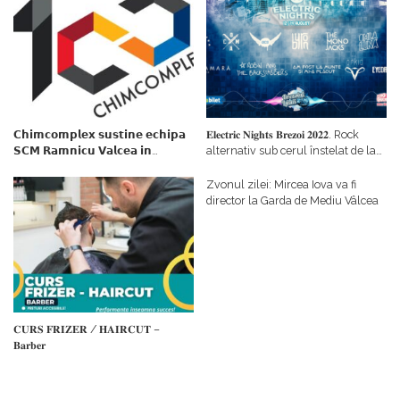
𝗖𝗵𝗶𝗺𝗰𝗼𝗺𝗽𝗹𝗲𝘅 𝘀𝘂𝘀𝘁𝗶𝗻𝗲 𝗲𝗰𝗵𝗶𝗽𝗮
𝐄𝐥𝐞𝐜𝐭𝐫𝐢𝐜 𝐍𝐢𝐠𝐡𝐭𝐬 𝐁𝐫𝐞𝐳𝐨𝐢 𝟐𝟎𝟐𝟐. Rock
𝗦𝗖𝗠 𝗥𝗮𝗺𝗻𝗶𝗰𝘂 𝗩𝗮𝗹𝗰𝗲𝗮 𝗶𝗻
alternativ sub cerul înstelat de la
𝗰𝗮𝗹𝗶𝘁𝗮𝘁𝗲 𝗱𝗲 𝗽𝗮𝗿𝘁𝗲𝗻𝗲𝗿
#𝐁𝐫𝐞𝐳𝐨𝐢𝐮𝐥𝐋𝐮𝐦𝐢𝐢
𝗳𝗶𝗻𝗮𝗻𝘁𝗮𝘁𝗼𝗿
Zvonul zilei: Mircea Iova va fi
director la Garda de Mediu Vâlcea
𝐂𝐔𝐑𝐒 𝐅𝐑𝐈𝐙𝐄𝐑 / 𝐇𝐀𝐈𝐑𝐂𝐔𝐓 –
𝐁𝐚𝐫𝐛𝐞𝐫