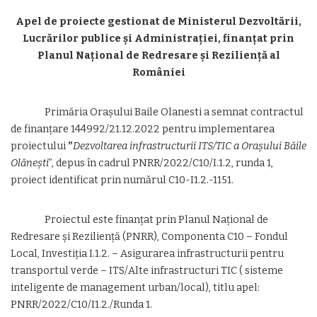
Apel de proiecte gestionat de Ministerul Dezvoltării,
Lucrărilor publice și Administrației, finanțat prin
Planul Național de Redresare și Reziliență al
României
Primăria Orașului Baile Olanesti a semnat contractul
de finanțare 144992/21.12.2022 pentru implementarea
proiectului
”
Dezvoltarea infrastructurii ITS/TIC a Orașului Băile
Olănești
”, depus în cadrul PNRR/2022/C10/I.1.2, runda 1,
proiect identificat prin numărul C10-I1.2.-1151.
Proiectul este finanțat prin Planul Național de
Redresare și Reziliență (PNRR), Componenta C10 – Fondul
Local, Investiția I.1.2. – Asigurarea infrastructurii pentru
transportul verde – ITS/Alte infrastructuri TIC ( sisteme
inteligente de management urban/local), titlu apel:
PNRR/2022/C10/I1.2./Runda 1.