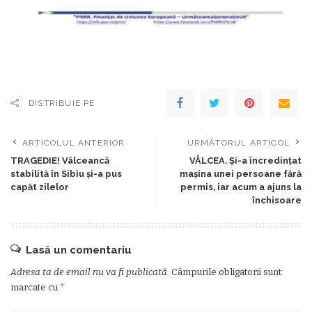
DISTRIBUIE PE
ARTICOLUL ANTERIOR
URMĂTORUL ARTICOL
TRAGEDIE! Vâlceancă
VÂLCEA. Și-a încredințat
stabilită în Sibiu și-a pus
mașina unei persoane fără
capăt zilelor
permis, iar acum a ajuns la
închisoare
Lasă un comentariu
Adresa ta de email nu va fi publicată.
Câmpurile obligatorii sunt
marcate cu
*