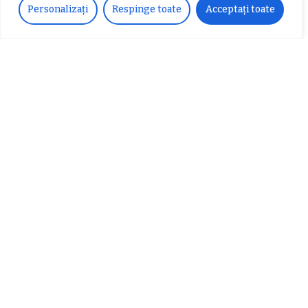
data viitoare când o să comentez.
Personalizați
Respinge toate
Acceptați toate
Ai întrebări?
Ne găsești pe rețelele sociale sau pe pagina de
Contact
și revenim cu răspuns în cel mai scurt
timp.
Urmărește-ne!
33k
Fans
LIKE
252
Followers
FOLLOW