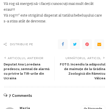
Vă rog să mergeți să-i faceți cunoscuți mai mult decât
erau!!!
Vă rog!!!” este strigătul disperat al tatălui bebelușului care
s-a stins atât de devreme.
DISTRIBUIE PE
ARTICOLUL ANTERIOR
URMĂTORUL ARTICOL
Deputat Ana Loredana
FOTO. Incendiu la adăpostul
predescu, semnal de alarmă
de maimuțe de la Grădina
cu privire la TIR-urile din
Zoologică din Râmnicu
Ucraina
Vâlcea
7 Comments
Maria
Răspunde