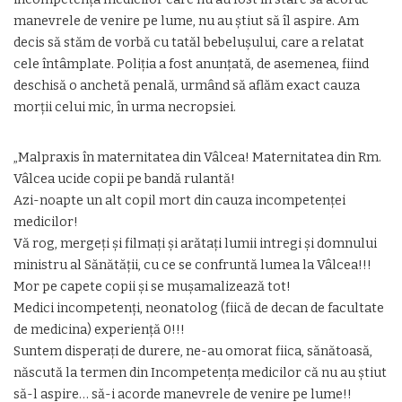
manevrele de venire pe lume, nu au știut să îl aspire. Am
decis să stăm de vorbă cu tatăl bebelușului, care a relatat
cele întâmplate. Poliția a fost anunțată, de asemenea, fiind
deschisă o anchetă penală, urmând să aflăm exact cauza
morții celui mic, în urma necropsiei.
„Malpraxis în maternitatea din Vâlcea! Maternitatea din Rm.
Vâlcea ucide copii pe bandă rulantă!
Azi-noapte un alt copil mort din cauza incompetenței
medicilor!
Vă rog, mergeți și filmați și arătați lumii intregi și domnului
ministru al Sănătății, cu ce se confruntă lumea la Vâlcea!!!
Mor pe capete copii și se mușamalizează tot!
Medici incompetenți, neonatolog (fiică de decan de facultate
de medicina) experiență 0!!!
Suntem disperați de durere, ne-au omorat fiica, sănătoasă,
născută la termen din Incompetența medicilor că nu au știut
să-l aspire… să-i acorde manevrele de venire pe lume!!