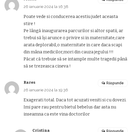
26 ianuarie 2024 la 16:38
Poate vede si conducerea acestiu judet aceasta
stire !
Pe lângă inaugurarea parcurilor si altor spatii, ar
trebui să își arunce o privire si in maternitate,care
arata deplorabil,o maternitate in care daca scapi
din mâna medicilor,mori din cauza jegului !!!
Păcat că trebuie să se intample multe tragedii până
să se trezeasca cineva !
Rares
Răspunde
26 ianuarie 2024 la 19:36
Exagerati total. Daca tot acuzati veniti si cu dovezi.
Imi pare rau pentru bietul bebelus dar asta nu
inseamna ca este vina doctorilor
Cristina
Răspunde