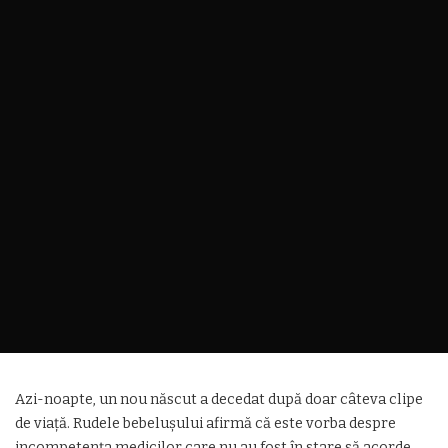
Azi-noapte, un nou născut a decedat după doar câteva clipe
de viață. Rudele bebelușului afirmă că este vorba despre
incompetența medicilor care nu au fost în stare să acorde