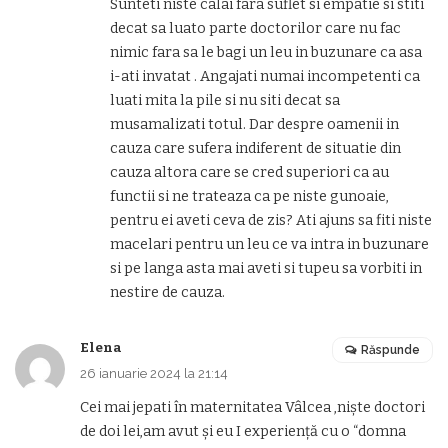
Sunteti niste calai fara suflet si empatie si stiti
decat sa luato parte doctorilor care nu fac
nimic fara sa le bagi un leu in buzunare ca asa
i-ati invatat . Angajati numai incompetenti ca
luati mita la pile si nu siti decat sa
musamalizati totul. Dar despre oamenii in
cauza care sufera indiferent de situatie din
cauza altora care se cred superiori ca au
functii si ne trateaza ca pe niste gunoaie,
pentru ei aveti ceva de zis? Ati ajuns sa fiti niste
macelari pentru un leu ce va intra in buzunare
si pe langa asta mai aveti si tupeu sa vorbiti in
nestire de cauza.
Elena
Răspunde
26 ianuarie 2024 la 21:14
Cei mai jepati în maternitatea Vâlcea ,niște doctori
de doi lei,am avut și eu I experiență cu o “domna