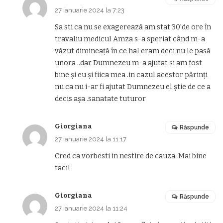
27 ianuarie 2024 la 7:23
Sa sti ca nu se exagerează am stat 30’de ore în
travaliu medicul Amza s-a speriat când m-a
văzut dimineață în ce hal eram deci nu le pasă
unora ..dar Dumnezeu m-a ajutat și am fost
bine și eu și fiica mea .in cazul acestor părinți
nu ca nu i-ar fi ajutat Dumnezeu el știe de ce a
decis așa .sanatate tuturor
Giorgiana
Răspunde
27 ianuarie 2024 la 11:17
Cred ca vorbesti in nestire de cauza. Mai bine
taci!
Giorgiana
Răspunde
27 ianuarie 2024 la 11:24