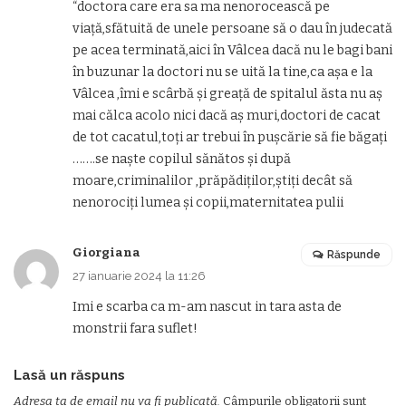
“doctora care era sa ma nenorocească pe
viață,sfătuită de unele persoane să o dau în judecată
pe acea terminată,aici în Vâlcea dacă nu le bagi bani
în buzunar la doctori nu se uită la tine,ca așa e la
Vâlcea ,îmi e scârbă și greață de spitalul ăsta nu aș
mai călca acolo nici dacă aș muri,doctori de cacat
de tot cacatul,toți ar trebui în pușcărie să fie băgați
…….se naște copilul sănătos și după
moare,criminalilor ,prăpădiților,știți decât să
nenorociți lumea și copii,maternitatea pulii
Giorgiana
Răspunde
27 ianuarie 2024 la 11:26
Imi e scarba ca m-am nascut in tara asta de
monstrii fara suflet!
Lasă un răspuns
Adresa ta de email nu va fi publicată.
Câmpurile obligatorii sunt