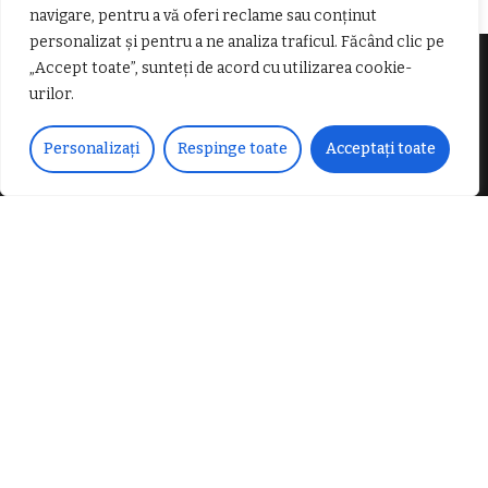
navigare, pentru a vă oferi reclame sau conținut
personalizat și pentru a ne analiza traficul. Făcând clic pe
„Accept toate”, sunteți de acord cu utilizarea cookie-
Despre noi
urilor.
Personalizați
Respinge toate
Acceptați toate
Vocea Vâlcii – publicație bi-săptămânală – este
ceea ce suntem și ceea ce facem, în fiecare zi. Un
ziar de luptă împotriva corupției, crimei
organizate, criminalității economico-financiare și
abuzurilor.
E-mail:
voceavalcii@gmail.com
Parteneri Media