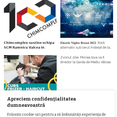
𝗖𝗵𝗶𝗺𝗰𝗼𝗺𝗽𝗹𝗲𝘅 𝘀𝘂𝘀𝘁𝗶𝗻𝗲 𝗲𝗰𝗵𝗶𝗽𝗮
𝐄𝐥𝐞𝐜𝐭𝐫𝐢𝐜 𝐍𝐢𝐠𝐡𝐭𝐬 𝐁𝐫𝐞𝐳𝐨𝐢 𝟐𝟎𝟐𝟐. Rock
𝗦𝗖𝗠 𝗥𝗮𝗺𝗻𝗶𝗰𝘂 𝗩𝗮𝗹𝗰𝗲𝗮 𝗶𝗻
alternativ sub cerul înstelat de la
𝗰𝗮𝗹𝗶𝘁𝗮𝘁𝗲 𝗱𝗲 𝗽𝗮𝗿𝘁𝗲𝗻𝗲𝗿
#𝐁𝐫𝐞𝐳𝐨𝐢𝐮𝐥𝐋𝐮𝐦𝐢𝐢
𝗳𝗶𝗻𝗮𝗻𝘁𝗮𝘁𝗼𝗿
Zvonul zilei: Mircea Iova va fi
director la Garda de Mediu Vâlcea
Apreciem confidențialitatea
𝐂𝐔𝐑𝐒 𝐅𝐑𝐈𝐙𝐄𝐑 / 𝐇𝐀𝐈𝐑𝐂𝐔𝐓 –
𝐁𝐚𝐫𝐛𝐞𝐫
dumneavoastră
Folosim cookie-uri pentru a vă îmbunătăți experiența de