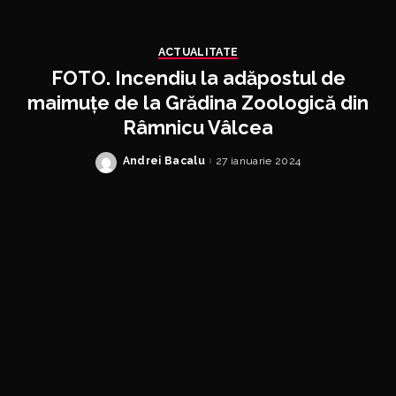
ACTUALITATE
FOTO. Incendiu la adăpostul de
maimuțe de la Grădina Zoologică din
Râmnicu Vâlcea
Andrei Bacalu
27 ianuarie 2024
Posted
by