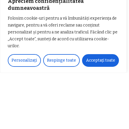
Apreciem confidențialitatea
252
Followers
FOLLOW
dumneavoastră
Folosim cookie-uri pentru a vă îmbunătăți experiența de
Articole populare
navigare, pentru a vă oferi reclame sau conținut
personalizat și pentru a ne analiza traficul. Făcând clic pe
„Accept toate”, sunteți de acord cu utilizarea cookie-
urilor.
Personalizați
Respinge toate
Acceptați toate
𝗖𝗵𝗶𝗺𝗰𝗼𝗺𝗽𝗹𝗲𝘅 𝘀𝘂𝘀𝘁𝗶𝗻𝗲 𝗲𝗰𝗵𝗶𝗽𝗮
𝐄𝐥𝐞𝐜𝐭𝐫𝐢𝐜 𝐍𝐢𝐠𝐡𝐭𝐬 𝐁𝐫𝐞𝐳𝐨𝐢 𝟐𝟎𝟐𝟐. Rock
𝗦𝗖𝗠 𝗥𝗮𝗺𝗻𝗶𝗰𝘂 𝗩𝗮𝗹𝗰𝗲𝗮 𝗶𝗻
alternativ sub cerul înstelat de la
𝗰𝗮𝗹𝗶𝘁𝗮𝘁𝗲 𝗱𝗲 𝗽𝗮𝗿𝘁𝗲𝗻𝗲𝗿
#𝐁𝐫𝐞𝐳𝐨𝐢𝐮𝐥𝐋𝐮𝐦𝐢𝐢
𝗳𝗶𝗻𝗮𝗻𝘁𝗮𝘁𝗼𝗿
Zvonul zilei: Mircea Iova va fi
director la Garda de Mediu Vâlcea