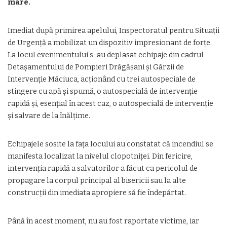
mare.
​Imediat după primirea apelului, Inspectoratul pentru Situații
de Urgență a mobilizat un dispozitiv impresionant de forțe.
La locul evenimentului s-au deplasat echipaje din cadrul
Detașamentului de Pompieri Drăgășani și Gărzii de
Intervenție Măciuca, acționând cu trei autospeciale de
stingere cu apă și spumă, o autospecială de intervenție
rapidă și, esențial în acest caz, o autospecială de intervenție
și salvare de la înălțime.
​Echipajele sosite la fața locului au constatat că incendiul se
manifesta localizat la nivelul clopotniței. Din fericire,
intervenția rapidă a salvatorilor a făcut ca pericolul de
propagare la corpul principal al bisericii sau la alte
construcții din imediata apropiere să fie îndepărtat.
​Până în acest moment, nu au fost raportate victime, iar