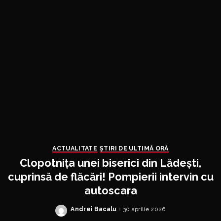
ACTUALITATE
ȘTIRI DE ULTIMĂ ORĂ
Clopotnița unei biserici din Lădești,
cuprinsă de flăcări! Pompierii intervin cu
autoscara
Andrei Bacalu
30 aprilie 2026
Posted
by