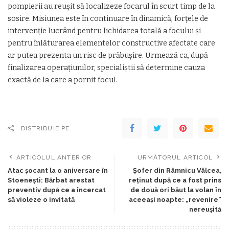
pompierii au reușit să localizeze focarul în scurt timp de la
sosire. Misiunea este în continuare în dinamică, forțele de
intervenție lucrând pentru lichidarea totală a focului și
pentru înlăturarea elementelor constructive afectate care
ar putea prezenta un risc de prăbușire. Urmează ca, după
finalizarea operațiunilor, specialiștii să determine cauza
exactă de la care a pornit focul.
DISTRIBUIE PE
ARTICOLUL ANTERIOR
URMĂTORUL ARTICOL
Atac șocant la o aniversare în
Șofer din Râmnicu Vâlcea,
Stoenești: Bărbat arestat
reținut după ce a fost prins
preventiv după ce a încercat
de două ori băut la volan în
să violeze o invitată
aceeași noapte: „revenire”
nereușită