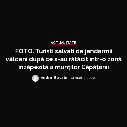
ACTUALITATE
FOTO. Turiști salvați de jandarmii
vâlceni după ce s-au rătăcit într-o zonă
înzăpezită a munților Căpățânii
Andrei Bacalu
14 martie 2022
Posted
by