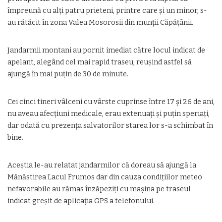
împreună cu alți patru prieteni, printre care și un minor, s-
au rătăcit în zona Valea Mosorosii din munții Căpățânii.
Jandarmii montani au pornit imediat către locul indicat de
apelant, alegând cel mai rapid traseu, reușind astfel să
ajungă în mai puțin de 30 de minute.
Cei cinci tineri vâlceni cu vârste cuprinse între 17 și 26 de ani,
nu aveau afecțiuni medicale, erau extenuați și puțin speriați,
dar odată cu prezența salvatorilor starea lor s-a schimbat în
bine.
Aceștia le-au relatat jandarmilor că doreau să ajungă la
Mănăstirea Lacul Frumos dar din cauza condițiilor meteo
nefavorabile au rămas înzăpeziți cu mașina pe traseul
indicat greșit de aplicația GPS a telefonului.