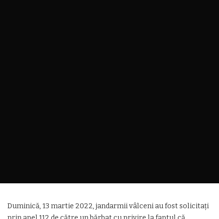
Duminică, 13 martie 2022, jandarmii vâlceni au fost solicitați
prin apel 112 de către un bărbat cu privire la faptul că