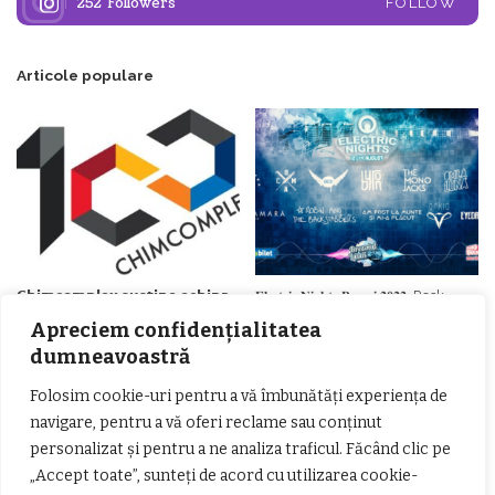
252
Followers
FOLLOW
Articole populare
𝗖𝗵𝗶𝗺𝗰𝗼𝗺𝗽𝗹𝗲𝘅 𝘀𝘂𝘀𝘁𝗶𝗻𝗲 𝗲𝗰𝗵𝗶𝗽𝗮
𝐄𝐥𝐞𝐜𝐭𝐫𝐢𝐜 𝐍𝐢𝐠𝐡𝐭𝐬 𝐁𝐫𝐞𝐳𝐨𝐢 𝟐𝟎𝟐𝟐. Rock
𝗦𝗖𝗠 𝗥𝗮𝗺𝗻𝗶𝗰𝘂 𝗩𝗮𝗹𝗰𝗲𝗮 𝗶𝗻
alternativ sub cerul înstelat de la
Apreciem confidențialitatea
𝗰𝗮𝗹𝗶𝘁𝗮𝘁𝗲 𝗱𝗲 𝗽𝗮𝗿𝘁𝗲𝗻𝗲𝗿
#𝐁𝐫𝐞𝐳𝐨𝐢𝐮𝐥𝐋𝐮𝐦𝐢𝐢
dumneavoastră
𝗳𝗶𝗻𝗮𝗻𝘁𝗮𝘁𝗼𝗿
Zvonul zilei: Mircea Iova va fi
director la Garda de Mediu Vâlcea
Folosim cookie-uri pentru a vă îmbunătăți experiența de
navigare, pentru a vă oferi reclame sau conținut
personalizat și pentru a ne analiza traficul. Făcând clic pe
„Accept toate”, sunteți de acord cu utilizarea cookie-