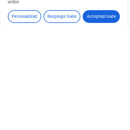
urilor.
𝐂𝐔𝐑𝐒 𝐅𝐑𝐈𝐙𝐄𝐑 / 𝐇𝐀𝐈𝐑𝐂𝐔𝐓 –
𝐁𝐚𝐫𝐛𝐞𝐫
Personalizați
Respinge toate
Acceptați toate
Despre noi
Vocea Vâlcii – publicație bi-săptămânală – este
ceea ce suntem și ceea ce facem, în fiecare zi. Un
ziar de luptă împotriva corupției, crimei
organizate, criminalității economico-financiare și
abuzurilor.