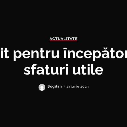
ACTUALITATE
it pentru începători
sfaturi utile
Bogdan
19 iunie 2023
Posted
by