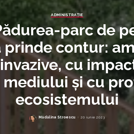
ADMINISTRAŢIE
ădurea-parc de p
 prinde contur: am
invazive, cu impac
 mediului și cu pro
ecosistemului
Mădălina Stroescu
20 iunie 2023
Posted
by