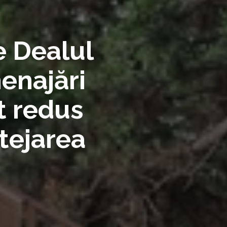
e Dealul
enajări
t redus
tejarea