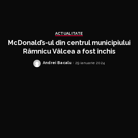
ACTUALITATE
McDonald’s-ul din centrul municipiului
Râmnicu Vâlcea a fost închis
Andrei Bacalu
29 ianuarie 2024
Posted
by