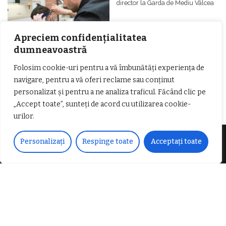
director la Garda de Mediu Vâlcea
Apreciem confidențialitatea
dumneavoastră
Folosim cookie-uri pentru a vă îmbunătăți experiența de
𝐂𝐔𝐑𝐒 𝐅𝐑𝐈𝐙𝐄𝐑 / 𝐇𝐀𝐈𝐑𝐂𝐔𝐓 –
navigare, pentru a vă oferi reclame sau conținut
𝐁𝐚𝐫𝐛𝐞𝐫
personalizat și pentru a ne analiza traficul. Făcând clic pe
„Accept toate”, sunteți de acord cu utilizarea cookie-
urilor.
Personalizați
Respinge toate
Acceptați toate
Despre noi
Vocea Vâlcii – publicație bi-săptămânală – este