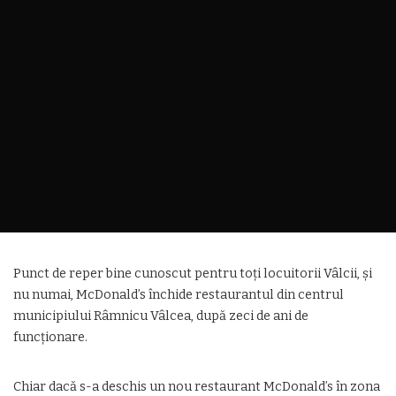
Punct de reper bine cunoscut pentru toți locuitorii Vâlcii, și
nu numai, McDonald’s închide restaurantul din centrul
municipiului Râmnicu Vâlcea, după zeci de ani de
funcţionare.
Chiar dacă s-a deschis un nou restaurant McDonald’s în zona