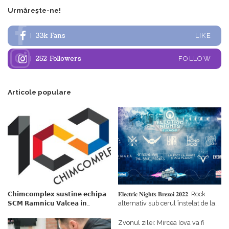
Urmărește-ne!
33k
Fans
LIKE
252
Followers
FOLLOW
Articole populare
𝗖𝗵𝗶𝗺𝗰𝗼𝗺𝗽𝗹𝗲𝘅 𝘀𝘂𝘀𝘁𝗶𝗻𝗲 𝗲𝗰𝗵𝗶𝗽𝗮
𝐄𝐥𝐞𝐜𝐭𝐫𝐢𝐜 𝐍𝐢𝐠𝐡𝐭𝐬 𝐁𝐫𝐞𝐳𝐨𝐢 𝟐𝟎𝟐𝟐. Rock
𝗦𝗖𝗠 𝗥𝗮𝗺𝗻𝗶𝗰𝘂 𝗩𝗮𝗹𝗰𝗲𝗮 𝗶𝗻
alternativ sub cerul înstelat de la
𝗰𝗮𝗹𝗶𝘁𝗮𝘁𝗲 𝗱𝗲 𝗽𝗮𝗿𝘁𝗲𝗻𝗲𝗿
#𝐁𝐫𝐞𝐳𝐨𝐢𝐮𝐥𝐋𝐮𝐦𝐢𝐢
𝗳𝗶𝗻𝗮𝗻𝘁𝗮𝘁𝗼𝗿
Zvonul zilei: Mircea Iova va fi