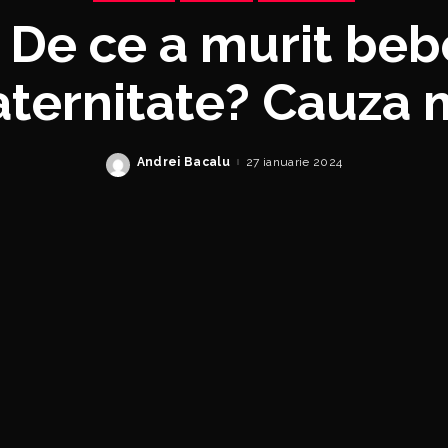
: De ce a murit beb
aternitate? Cauza m
Andrei Bacalu
27 ianuarie 2024
Posted
by