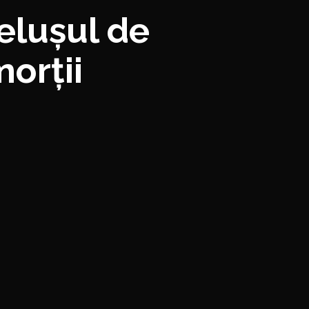
elușul de
orții