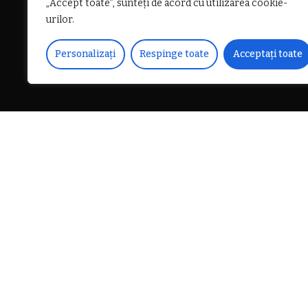
„Accept toate”, sunteți de acord cu utilizarea cookie-
urilor.
Personalizați
Respinge toate
Acceptați toate
DISTRIBUIE PE
Zilele trecute, un bebeluș
Maternitatea din Râmnicu 
incompetența medicilor ca
lume, nu au știut să îl aspi
fiind deschisă o anchetă p
În exclusivitate, vă oferim
CITEȘTE
Medicină Legală, după ce a
URMĂTORUL