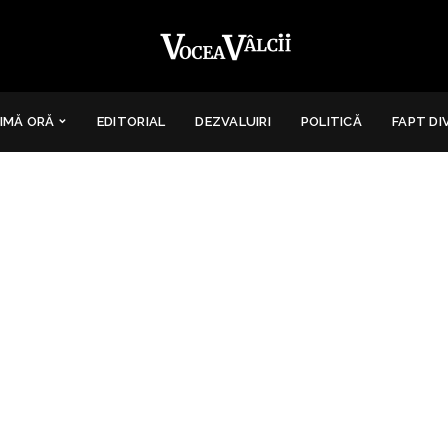
IMĂ ORĂ
EDITORIAL
DEZVALUIRI
POLITICĂ
FAPT DI