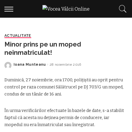
ACTUALITATE
Minor prins pe un moped
neînmatriculat!
Ioana Munteanu
28 noiembrie 2016
Posted
by
Duminică, 27 noiembrie, ora 17.00, poliţiştii au oprit pentru
control pe raza comunei Sălătrucel pe DJ 703/G un moped,
condus de un tânăr de 16 ani.
În urma verificărilor efectuate în bazele de date, s-a stabilit
faptul că acesta nu deţinea permis de conducere, iar
mopedul nu era înmatriculat sau înregistrat.