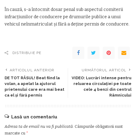
În cauză, s-a întocmit dosar penal sub aspectul comiterii
infracţiunilor de conducere pe drumurile publice a unui
vehicul neînmatriculat şi fără a deţine permis de conducere.
DISTRIBUIE PE
ARTICOLUL ANTERIOR
URMĂTORUL ARTICOL
DE TOT RÂSUL! Beat fiind la
VIDEO: Lucrări intense pentru
volan, a apelat la ajutorul
reluarea circulaţiei pe toate
prietenului care era mai beat
cele 4 benzi din centrul
ca el şi fără permis
Râmnicului
Lasă un comentariu
Adresa ta de email nu va fi publicată.
Câmpurile obligatorii sunt
marcate cu
*