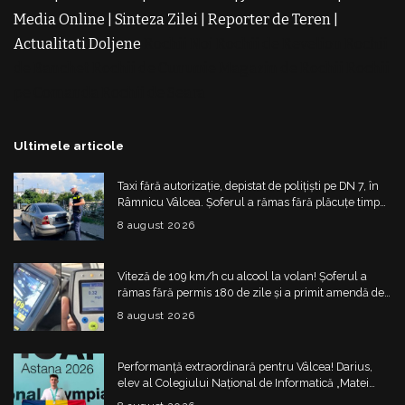
Media Online
|
Sinteza Zilei
|
Reporter de Teren
|
Actualitati Doljene
Rochii Noi
Rochii de Revelion
Rochii
de Banchet
Rochii de Cununie
Magazin de Rochii
Rochii
pe Comanda
Rochii de Seara
Ultimele articole
Taxi fără autorizație, depistat de polițiști pe DN 7, în
Râmnicu Vâlcea. Șoferul a rămas fără plăcuțe timp
de 6 luni
8 august 2026
Viteză de 109 km/h cu alcool la volan! Șoferul a
rămas fără permis 180 de zile și a primit amendă de
4.325 de lei
8 august 2026
Performanță extraordinară pentru Vâlcea! Darius,
elev al Colegiului Național de Informatică „Matei
Basarab”, a cucerit argintul la Olimpiada