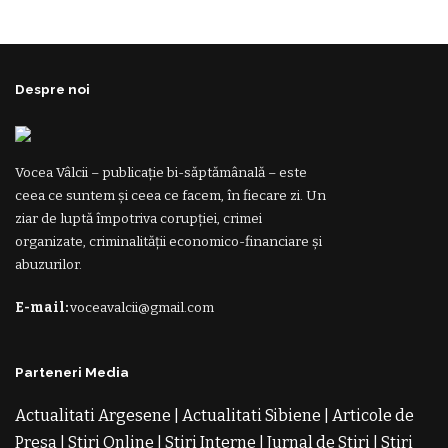
Despre noi
Vocea Vâlcii – publicație bi-săptămânală – este
ceea ce suntem și ceea ce facem, în fiecare zi. Un
ziar de luptă împotriva corupției, crimei
organizate, criminalității economico-financiare și
abuzurilor.
E-mail:
voceavalcii@gmail.com
Parteneri Media
Actualitati Argesene
|
Actualitati Sibiene
|
Articole de
Presa
|
Stiri Online
|
Stiri Interne
|
Jurnal de Stiri
|
Stiri