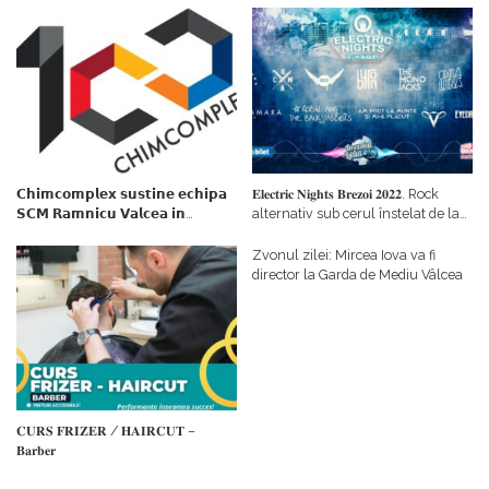
𝗖𝗵𝗶𝗺𝗰𝗼𝗺𝗽𝗹𝗲𝘅 𝘀𝘂𝘀𝘁𝗶𝗻𝗲 𝗲𝗰𝗵𝗶𝗽𝗮
𝐄𝐥𝐞𝐜𝐭𝐫𝐢𝐜 𝐍𝐢𝐠𝐡𝐭𝐬 𝐁𝐫𝐞𝐳𝐨𝐢 𝟐𝟎𝟐𝟐. Rock
𝗦𝗖𝗠 𝗥𝗮𝗺𝗻𝗶𝗰𝘂 𝗩𝗮𝗹𝗰𝗲𝗮 𝗶𝗻
alternativ sub cerul înstelat de la
𝗰𝗮𝗹𝗶𝘁𝗮𝘁𝗲 𝗱𝗲 𝗽𝗮𝗿𝘁𝗲𝗻𝗲𝗿
#𝐁𝐫𝐞𝐳𝐨𝐢𝐮𝐥𝐋𝐮𝐦𝐢𝐢
𝗳𝗶𝗻𝗮𝗻𝘁𝗮𝘁𝗼𝗿
Zvonul zilei: Mircea Iova va fi
director la Garda de Mediu Vâlcea
𝐂𝐔𝐑𝐒 𝐅𝐑𝐈𝐙𝐄𝐑 / 𝐇𝐀𝐈𝐑𝐂𝐔𝐓 –
𝐁𝐚𝐫𝐛𝐞𝐫