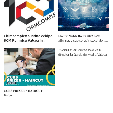
𝗖𝗵𝗶𝗺𝗰𝗼𝗺𝗽𝗹𝗲𝘅 𝘀𝘂𝘀𝘁𝗶𝗻𝗲 𝗲𝗰𝗵𝗶𝗽𝗮
𝐄𝐥𝐞𝐜𝐭𝐫𝐢𝐜 𝐍𝐢𝐠𝐡𝐭𝐬 𝐁𝐫𝐞𝐳𝐨𝐢 𝟐𝟎𝟐𝟐. Rock
𝗦𝗖𝗠 𝗥𝗮𝗺𝗻𝗶𝗰𝘂 𝗩𝗮𝗹𝗰𝗲𝗮 𝗶𝗻
alternativ sub cerul înstelat de la
𝗰𝗮𝗹𝗶𝘁𝗮𝘁𝗲 𝗱𝗲 𝗽𝗮𝗿𝘁𝗲𝗻𝗲𝗿
#𝐁𝐫𝐞𝐳𝐨𝐢𝐮𝐥𝐋𝐮𝐦𝐢𝐢
𝗳𝗶𝗻𝗮𝗻𝘁𝗮𝘁𝗼𝗿
Zvonul zilei: Mircea Iova va fi
director la Garda de Mediu Vâlcea
𝐂𝐔𝐑𝐒 𝐅𝐑𝐈𝐙𝐄𝐑 / 𝐇𝐀𝐈𝐑𝐂𝐔𝐓 –
𝐁𝐚𝐫𝐛𝐞𝐫