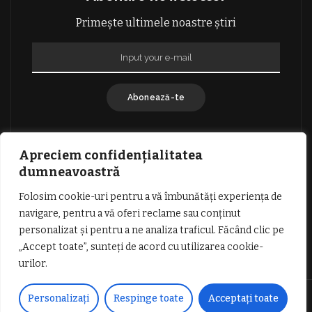
Primește ultimele noastre știri
Abonează-te
Apreciem confidențialitatea
dumneavoastră
Folosim cookie-uri pentru a vă îmbunătăți experiența de
GDPR: POLITICA DE CONFIDENȚIALITATE
navigare, pentru a vă oferi reclame sau conținut
TERMENI SI CONDITII DE UTILIZARE
personalizat și pentru a ne analiza traficul. Făcând clic pe
INFORMATII DESPRE COOKIES
DESPRE NOI
„Accept toate”, sunteți de acord cu utilizarea cookie-
PUBLICITATE
urilor.
© Copyright Vocea Vâlcii | Toate drepturile rezervate | Site creat cu
Personalizați
Respinge toate
Acceptați toate
dragoste de
1SEO.ro