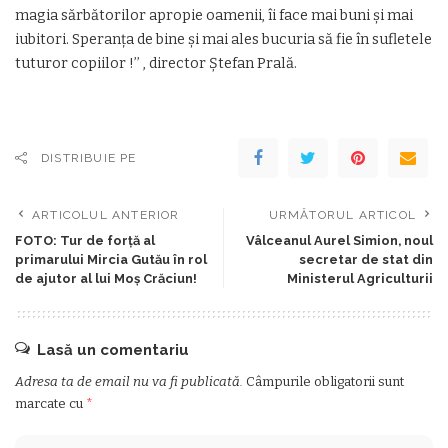
magia sărbătorilor apropie oamenii, îi face mai buni și mai
iubitori. Speranța de bine și mai ales bucuria să fie în sufletele
tuturor copiilor !’’ , director Ștefan Prală.
DISTRIBUIE PE
ARTICOLUL ANTERIOR
URMĂTORUL ARTICOL
FOTO: Tur de forţă al
Vâlceanul Aurel Simion, noul
primarului Mircia Gutău în rol
secretar de stat din
de ajutor al lui Moş Crăciun!
Ministerul Agriculturii
Lasă un comentariu
Adresa ta de email nu va fi publicată.
Câmpurile obligatorii sunt
marcate cu
*