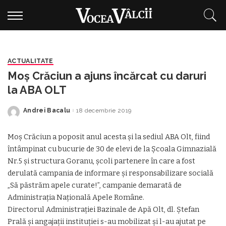
ACTUALITATE
Moș Crăciun a ajuns încărcat cu daruri
la ABA OLT
Andrei Bacalu
18 decembrie 2019
Posted
by
Moș Crăciun a poposit anul acesta și la sediul ABA Olt, fiind
întâmpinat cu bucurie de 30 de elevi de la Școala Gimnazială
Nr.5 și structura Goranu, școli partenere în care a fost
derulată campania de informare și responsabilizare socială
„Să păstrăm apele curate!”, campanie demarată de
Administraţia Naţională Apele Române.
Directorul Administrației Bazinale de Apă Olt, dl. Ștefan
Prală și angajații instituției s-au mobilizat și l-au ajutat pe