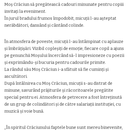
Moș Crăciun să pregătească cadouri minunate pentru copiii
invitați la eveniment.
În jurul bradului frumos împodobit, micuții l-au așteptat
nerăbdători, dansând și cântând colinde.
În atmosfera de poveste, micuții l-au întâmpinat cu aplauze
și îmbrățișări. Vizibil copleșiți de emoție, fiecare copil a ajuns
pe genunchii Moșului încercând să-l impresioneze cu poezii
și exprimându-și bucuria pentru cadourile primite.
La rândul său Moș Crăciun i-a sfătuit să fie cuminți și
ascultători.
După întâlnirea cu Moș Crăciun, micuții s-au distrat de
minune, savurând prăjiturile și răcoritoarele pregătite
special pentru ei. Atmosfera de petrecere a fost întreținută
de un grup de colindători și de către salariații instituției, cu
muzică și voie bună.
,,În spiritul Crăciunului faptele bune sunt mereu binevenite,