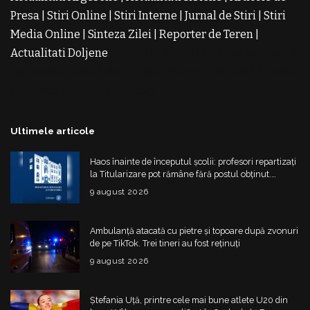
Presa
|
Stiri Online
|
Stiri Interne
|
Jurnal de Stiri
|
Stiri
Media Online
|
Sinteza Zilei
|
Reporter de Teren
|
Actualitati Doljene
Rochii Noi
Rochii de Revelion
Rochii
de Banchet
Rochii de Cununie
Magazin de Rochii
Rochii
pe Comanda
Rochii de Seara
Ultimele articole
Haos înainte de începutul școlii: profesori repartizați
la Titularizare pot rămâne fără postul obținut.
Ministerul schimbă regulile din 20 august
9 august 2026
Ambulanță atacată cu pietre și topoare după zvonuri
de pe TikTok. Trei tineri au fost reținuți
9 august 2026
Ștefania Uță, printre cele mai bune atlete U20 din