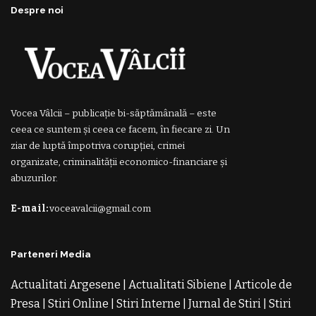
Despre noi
Vocea Vâlcii – publicație bi-săptămânală – este
ceea ce suntem și ceea ce facem, în fiecare zi. Un
ziar de luptă împotriva corupției, crimei
organizate, criminalității economico-financiare și
abuzurilor.
E-mail:
voceavalcii@gmail.com
Parteneri Media
Actualitati Argesene
|
Actualitati Sibiene
|
Articole de
Presa
|
Stiri Online
|
Stiri Interne
|
Jurnal de Stiri
|
Stiri