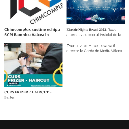
𝗖𝗵𝗶𝗺𝗰𝗼𝗺𝗽𝗹𝗲𝘅 𝘀𝘂𝘀𝘁𝗶𝗻𝗲 𝗲𝗰𝗵𝗶𝗽𝗮
𝐄𝐥𝐞𝐜𝐭𝐫𝐢𝐜 𝐍𝐢𝐠𝐡𝐭𝐬 𝐁𝐫𝐞𝐳𝐨𝐢 𝟐𝟎𝟐𝟐. Rock
𝗦𝗖𝗠 𝗥𝗮𝗺𝗻𝗶𝗰𝘂 𝗩𝗮𝗹𝗰𝗲𝗮 𝗶𝗻
alternativ sub cerul înstelat de la
𝗰𝗮𝗹𝗶𝘁𝗮𝘁𝗲 𝗱𝗲 𝗽𝗮𝗿𝘁𝗲𝗻𝗲𝗿
#𝐁𝐫𝐞𝐳𝐨𝐢𝐮𝐥𝐋𝐮𝐦𝐢𝐢
𝗳𝗶𝗻𝗮𝗻𝘁𝗮𝘁𝗼𝗿
Zvonul zilei: Mircea Iova va fi
director la Garda de Mediu Vâlcea
𝐂𝐔𝐑𝐒 𝐅𝐑𝐈𝐙𝐄𝐑 / 𝐇𝐀𝐈𝐑𝐂𝐔𝐓 –
𝐁𝐚𝐫𝐛𝐞𝐫