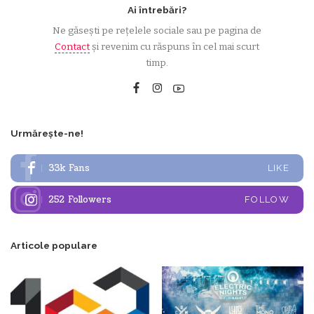
Ai întrebări?
Ne găsești pe rețelele sociale sau pe pagina de
Contact
și revenim cu răspuns în cel mai scurt
timp.
Urmărește-ne!
33k
Fans
LIKE
252
Followers
FOLLOW
Articole populare