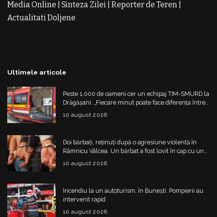
Media Online
|
Sinteza Zilei
|
Reporter de Teren
|
Actualitati Doljene
Rochii Noi
Rochii de Revelion
Rochii
de Banchet
Rochii de Cununie
Magazin de Rochii
Rochii
pe Comanda
Rochii de Seara
Ultimele articole
Peste 1.000 de oameni cer un echipaj TIM-SMURD la
Drăgășani. „Fiecare minut poate face diferența între
viață și moarte”
10 august 2026
Doi bărbați, reținuți după o agresiune violentă în
Râmnicu Vâlcea. Un bărbat a fost lovit în cap cu un
obiect contondent
10 august 2026
Incendiu la un autoturism, în Bunești. Pompierii au
intervenit rapid
10 august 2026