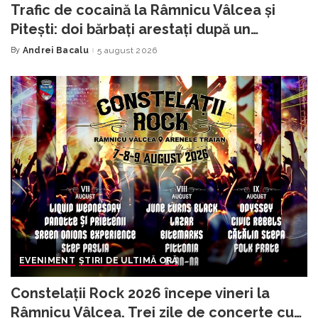
Trafic de cocaină la Râmnicu Vâlcea și
Pitești: doi bărbați arestați după un
flagrant
By
Andrei Bacalu
5 august 2026
Posted
by
EVENIMENT
ȘTIRI DE ULTIMĂ ORĂ
Constelații Rock 2026 începe vineri la
Râmnicu Vâlcea. Trei zile de concerte cu