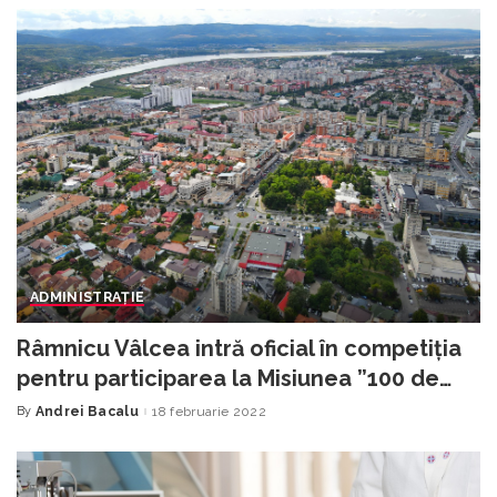
ADMINISTRAȚIE
Râmnicu Vâlcea intră oficial în competiţia
pentru participarea la Misiunea ”100 de
Oraşe Inteligente şi Neutre Climatic”
By
Andrei Bacalu
18 februarie 2022
Posted
by