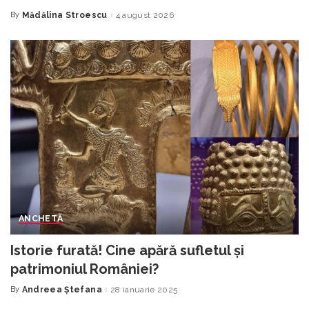
intrare liberă la Arenele Traian
By
Mădălina Stroescu
4 august 2026
Posted
by
ANCHETĂ
Istorie furată! Cine apără sufletul și
patrimoniul României?
By
Andreea Ștefana
28 ianuarie 2025
Posted
by