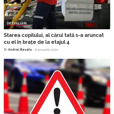
DEZVĂLUIRI
Starea copilului, al cărui tată s-a aruncat
cu el în brațe de la etajul 4
By
Andrei Bacalu
6 ianuarie 2022
Posted
by