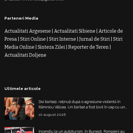
Parteneri Media
Actualitati Argesene
|
Actualitati Sibiene
|
Articole de
Presa
|
Stiri Online
|
Stiri Interne
|
Jurnal de Stiri
|
Stiri
Media Online
|
Sinteza Zilei
|
Reporter de Teren
|
Actualitati Doljene
Rochii Noi
Rochii de Revelion
Rochii
de Banchet
Rochii de Cununie
Magazin de Rochii
Rochii
pe Comanda
Rochii de Seara
Ultimele articole
Doi bărbați, reținuți după o agresiune violentă în
Râmnicu Vâlcea. Un bărbat a fost lovit în cap cu un
obiect contondent
10 august 2026
Incendiu la un autoturism, în Bunești. Pompierii au