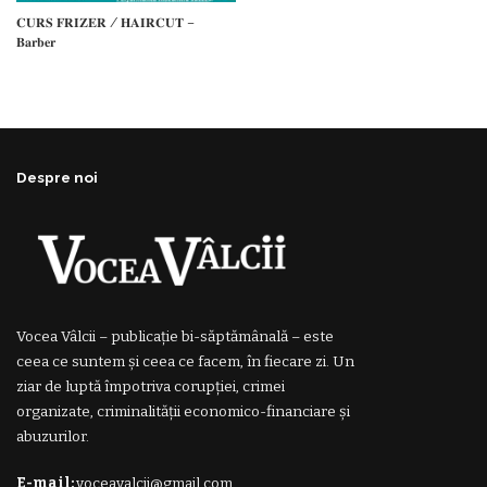
𝐂𝐔𝐑𝐒 𝐅𝐑𝐈𝐙𝐄𝐑 / 𝐇𝐀𝐈𝐑𝐂𝐔𝐓 –
𝐁𝐚𝐫𝐛𝐞𝐫
Despre noi
Vocea Vâlcii – publicație bi-săptămânală – este
ceea ce suntem și ceea ce facem, în fiecare zi. Un
ziar de luptă împotriva corupției, crimei
organizate, criminalității economico-financiare și
abuzurilor.
E-mail:
voceavalcii@gmail.com