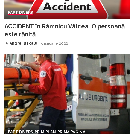
FAPT DIVERS
ACCIDENT în Râmnicu Vâlcea. O persoană
este rănită
By
Andrei Bacalu
5 ianuarie 2022
Posted
by
FAPT DIVERS
PRIM PLAN
PRIMA PAGINA