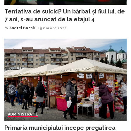
Tentativa de suicid? Un bărbat și fiul lui, de
7 ani, s-au aruncat de la etajul 4
By
Andrei Bacalu
5 ianuarie 2022
Posted
by
ADMINISTRAȚIE
Primăria municipiului începe pregătirea