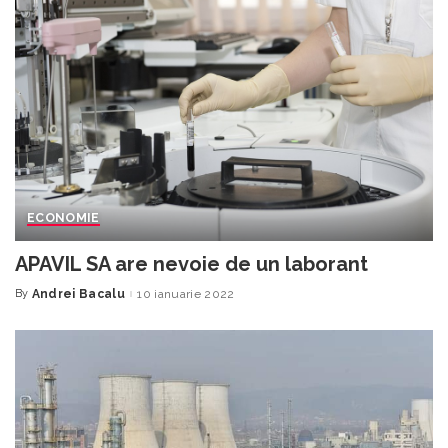
ECONOMIE
APAVIL SA are nevoie de un laborant
By
Andrei Bacalu
10 ianuarie 2022
Posted
by