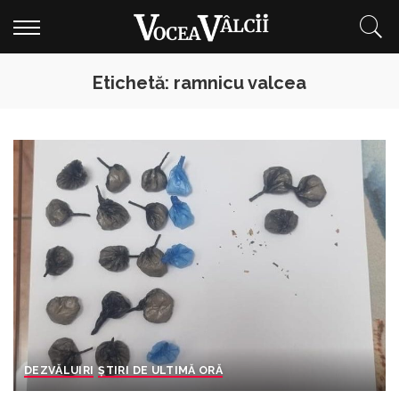
Etichetă:
ramnicu valcea
DEZVĂLUIRI
ȘTIRI DE ULTIMĂ ORĂ