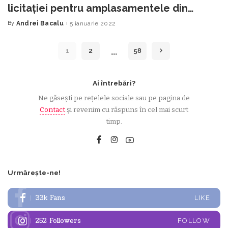
licitaţiei pentru amplasamentele din
Târgul ”Mărţişor 2022”
By
Andrei Bacalu
5 ianuarie 2022
Posted
by
…
1
2
58
Ai întrebări?
Ne găsești pe rețelele sociale sau pe pagina de
Contact
și revenim cu răspuns în cel mai scurt
timp.
Urmărește-ne!
33k
Fans
LIKE
252
Followers
FOLLOW