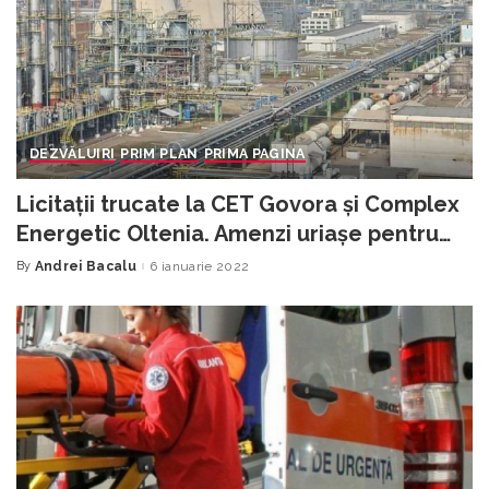
DEZVĂLUIRI
PRIM PLAN
PRIMA PAGINA
Licitații trucate la CET Govora și Complex
Energetic Oltenia. Amenzi uriașe pentru
firmele implicate
By
Andrei Bacalu
6 ianuarie 2022
Posted
by