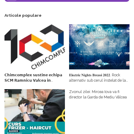
Articole populare
𝗖𝗵𝗶𝗺𝗰𝗼𝗺𝗽𝗹𝗲𝘅 𝘀𝘂𝘀𝘁𝗶𝗻𝗲 𝗲𝗰𝗵𝗶𝗽𝗮
𝐄𝐥𝐞𝐜𝐭𝐫𝐢𝐜 𝐍𝐢𝐠𝐡𝐭𝐬 𝐁𝐫𝐞𝐳𝐨𝐢 𝟐𝟎𝟐𝟐. Rock
𝗦𝗖𝗠 𝗥𝗮𝗺𝗻𝗶𝗰𝘂 𝗩𝗮𝗹𝗰𝗲𝗮 𝗶𝗻
alternativ sub cerul înstelat de la
𝗰𝗮𝗹𝗶𝘁𝗮𝘁𝗲 𝗱𝗲 𝗽𝗮𝗿𝘁𝗲𝗻𝗲𝗿
#𝐁𝐫𝐞𝐳𝐨𝐢𝐮𝐥𝐋𝐮𝐦𝐢𝐢
𝗳𝗶𝗻𝗮𝗻𝘁𝗮𝘁𝗼𝗿
Zvonul zilei: Mircea Iova va fi
director la Garda de Mediu Vâlcea