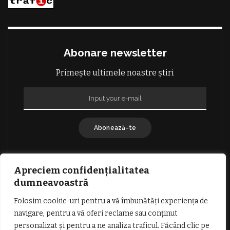
Abonare newsletter
Primește ultimele noastre știri
Abonează-te
Apreciem confidențialitatea
dumneavoastră
Folosim cookie-uri pentru a vă îmbunătăți experiența de
GDPR: POLITICA DE CONFIDENȚIALITATE
navigare, pentru a vă oferi reclame sau conținut
TERMENI SI CONDITII DE UTILIZARE
personalizat și pentru a ne analiza traficul. Făcând clic pe
INFORMATII DESPRE COOKIES
DESPRE NOI