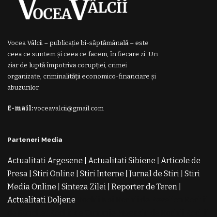
Vocea Vâlcii – publicație bi-săptămânală – este
ceea ce suntem și ceea ce facem, în fiecare zi. Un
ziar de luptă împotriva corupției, crimei
organizate, criminalității economico-financiare și
abuzurilor.
E-mail:
voceavalcii@gmail.com
Parteneri Media
Actualitati Argesene
|
Actualitati Sibiene
|
Articole de
Presa
|
Stiri Online
|
Stiri Interne
|
Jurnal de Stiri
|
Stiri
Media Online
|
Sinteza Zilei
|
Reporter de Teren
|
Actualitati Doljene
Rochii Noi
Rochii de Revelion
Rochii
de Banchet
Rochii de Cununie
Magazin de Rochii
Rochii