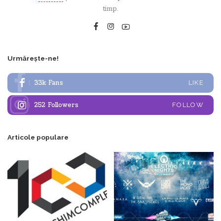
timp.
Urmărește-ne!
33k
Fans
LIKE
252
Followers
FOLLOW
Articole populare