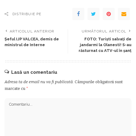
DISTRIBUIE PE
ARTICOLUL ANTERIOR
URMĂTORUL ARTICOL
Șeful IJP VALCEA, demis de
FOTO: Turiști salvați de
ministrul de Interne
jandarmi la Olanesti! S-au
răsturnat cu ATV-ul în șanț
Lasă un comentariu
Adresa ta de email nu va fi publicată.
Câmpurile obligatorii sunt
marcate cu
*