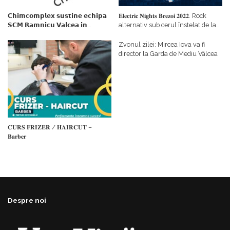
𝗖𝗵𝗶𝗺𝗰𝗼𝗺𝗽𝗹𝗲𝘅 𝘀𝘂𝘀𝘁𝗶𝗻𝗲 𝗲𝗰𝗵𝗶𝗽𝗮
𝐄𝐥𝐞𝐜𝐭𝐫𝐢𝐜 𝐍𝐢𝐠𝐡𝐭𝐬 𝐁𝐫𝐞𝐳𝐨𝐢 𝟐𝟎𝟐𝟐. Rock
𝗦𝗖𝗠 𝗥𝗮𝗺𝗻𝗶𝗰𝘂 𝗩𝗮𝗹𝗰𝗲𝗮 𝗶𝗻
alternativ sub cerul înstelat de la
𝗰𝗮𝗹𝗶𝘁𝗮𝘁𝗲 𝗱𝗲 𝗽𝗮𝗿𝘁𝗲𝗻𝗲𝗿
#𝐁𝐫𝐞𝐳𝐨𝐢𝐮𝐥𝐋𝐮𝐦𝐢𝐢
𝗳𝗶𝗻𝗮𝗻𝘁𝗮𝘁𝗼𝗿
Zvonul zilei: Mircea Iova va fi
director la Garda de Mediu Vâlcea
𝐂𝐔𝐑𝐒 𝐅𝐑𝐈𝐙𝐄𝐑 / 𝐇𝐀𝐈𝐑𝐂𝐔𝐓 –
𝐁𝐚𝐫𝐛𝐞𝐫
Despre noi