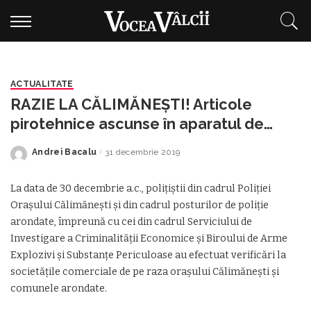
ACTUALITATE
RAZIE LA CĂLIMĂNEȘTI! Articole
pirotehnice ascunse în aparatul de
cafea
Andrei Bacalu
31 decembrie 2019
Posted
by
La data de 30 decembrie a.c., polițiștii din cadrul Poliției
Orașului Călimănești și din cadrul posturilor de poliție
arondate, împreună cu cei din cadrul Serviciului de
Investigare a Criminalității Economice și Biroului de Arme
Explozivi și Substanțe Periculoase au efectuat verificări la
societățile comerciale de pe raza orașului Călimănești și
comunele arondate.