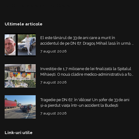
pe Comanda
Rochii de Seara
Ultimele articole
El este tânărul de 33 de ani care a murit în
accidentul de pe DN 67. Dragoș Mihail lasă în urmă o
fetiță
7 august 2026
Investiție de 1,7 milioane de lei finalizată la Spitalul
Mihăești. O nouă clădire medico-administrativă a fost
construită
7 august 2026
Tragedie pe DN 67, în Vâlcea! Un șofer de 33 de ani
și-a pierdut viața într-un accident la Budești
7 august 2026
Link-uri utile