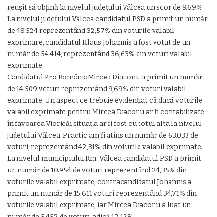
reușit să obțină la nivelul județului Vâlcea un scor de 9.69%
La nivelul județului Vâlcea candidatul PSD a primit un număr
de 48.524 reprezentând 32,57% din voturile valabil
exprimare, candidatul Klaus Johannis a fost votat de un
număr de 54.414, reprezentând 36,63% din voturi valabil
exprimate.
Candidatul Pro RomâniaMircea Diaconu a primit un număr
de 14.509 voturi reprezentând 9,69% din voturi valabil
exprimate. Un aspect ce trebuie evidențiat că dacă voturile
valabil exprimate pentru Mircea Diaconu ar fi contabilizate
în favoarea Vioricăi situația ar fi fost cu totul alta la nivelul
județului Vâlcea. Practic am fi atins un număr de 63.033 de
voturi, reprezentând 42,31% din voturile valabil exprimate.
La nivelul municipiului Rm. Vâlcea candidatul PSD a primit
un număr de 10.954 de voturi reprezentând 24,35% din
voturile valabil exprimate, contracandidatul Johannis a
primit un număr de 15.611 voturi reprezentând 34,71% din
voturile valabil exprimate, iar Mircea Diaconu a luat un
număr de 5.452 de voturi, adică 12,12%.