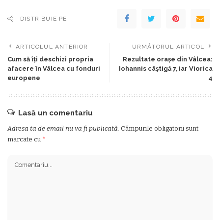
DISTRIBUIE PE
ARTICOLUL ANTERIOR
URMĂTORUL ARTICOL
Cum să îți deschizi propria
Rezultate orașe din Vâlcea:
afacere în Vâlcea cu fonduri
Iohannis câștigă 7, iar Viorica
europene
4
Lasă un comentariu
Adresa ta de email nu va fi publicată.
Câmpurile obligatorii sunt
marcate cu
*