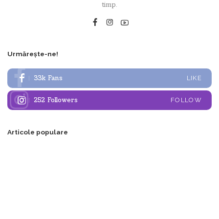
timp.
Urmărește-ne!
33k
Fans
LIKE
252
Followers
FOLLOW
Articole populare