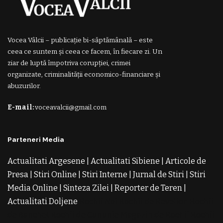
Vocea Vâlcii – publicație bi-săptămânală – este
ceea ce suntem și ceea ce facem, în fiecare zi. Un
ziar de luptă împotriva corupției, crimei
organizate, criminalității economico-financiare și
abuzurilor.
E-mail:
voceavalcii@gmail.com
Parteneri Media
Actualitati Argesene
|
Actualitati Sibiene
|
Articole de
Presa
|
Stiri Online
|
Stiri Interne
|
Jurnal de Stiri
|
Stiri
Media Online
|
Sinteza Zilei
|
Reporter de Teren
|
Actualitati Doljene
Rochii Noi
Rochii de Revelion
Rochii
de Banchet
Rochii de Cununie
Magazin de Rochii
Rochii