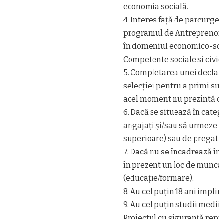
economia socială.
4. Interes față de parcu
programul de Antreprenor 
în domeniul economico-soc
Competente sociale si civi
5. Completarea unei declar
selecției pentru a primi su
acel moment nu prezintă ca
6. Dacă se situează în cate
angajați și/sau să urmeze 
superioare) sau de pregati
7. Dacă nu se încadrează în
în prezent un loc de munc
(educație/formare).
8. Au cel puțin 18 ani implin
9. Au cel puțin studii medii
Proiectul cu siguranță rep