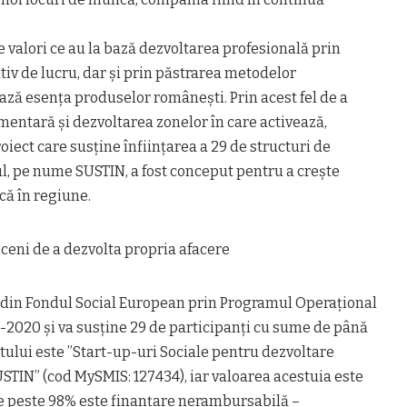
 valori ce au la bază dezvoltarea profesională prin
iv de lucru, dar și prin păstrarea metodelor
ză esența produselor românești. Prin acest fel de a
entară și dezvoltarea zonelor în care activează,
ect care susține înființarea a 29 de structuri de
l, pe nume SUSTIN, a fost conceput pentru a crește
ă în regiune.
ceni de a dezvolta propria afacere
tă din Fondul Social European prin Programul Operațional
2020 și va susține 29 de participanți cu sume de până
ctului este ”Start-up-uri Sociale pentru dezvoltare
STIN” (cod MySMIS: 127434), iar valoarea acestuia este
care peste 98% este finanțare nerambursabilă –