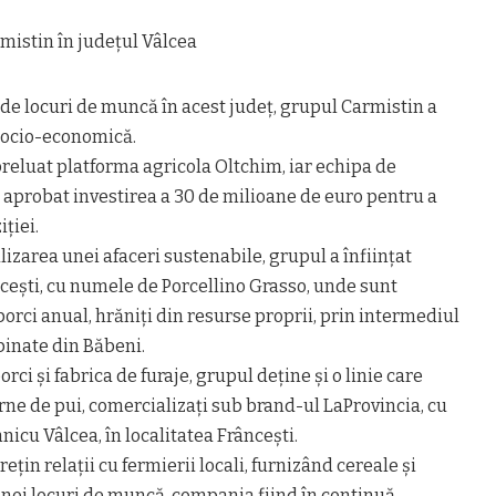
rmistin în județul Vâlcea
de locuri de muncă în acest județ, grupul Carmistin a
 socio-economică.
preluat platforma agricola Oltchim, iar echipa de
probat investirea a 30 de milioane de euro pentru a
ției.
lizarea unei afaceri sustenabile, grupul a înființat
cești, cu numele de Porcellino Grasso, unde sunt
porci anual, hrăniți din resurse proprii, prin intermediul
binate din Băbeni.
rci și fabrica de furaje, grupul deține și o linie care
ne de pui, comercializați sub brand-ul LaProvincia, cu
icu Vâlcea, în localitatea Frâncești.
ețin relații cu fermierii locali, furnizând cereale și
t noi locuri de muncă, compania fiind în continuă