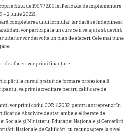
 proprie fiind de 196,772.86 lei.Perioada de implementare
9 – 2 iunie 2022).
sară completarea unui formular, iar dacă se îndeplinesc
 candidații vor participa la un curs ce îi va ajuta să devină
iar ulterior vor dezvolta un plan de afaceri. Cele mai bune
țare.
i de afaceri vor primi finanțare
ticipării la cursul gratuit de formare profesională
cipantul va primi acreditare pentru calificare de
anții vor primi codul COR 112032, pentru antreprenor în
tificat de Absolvire de stat, ambele eliberate de
iei Sociale şi Ministerul Educației Naționale și Cercetării
orității Naționale de Calificări, cu recunoaștere la nivel