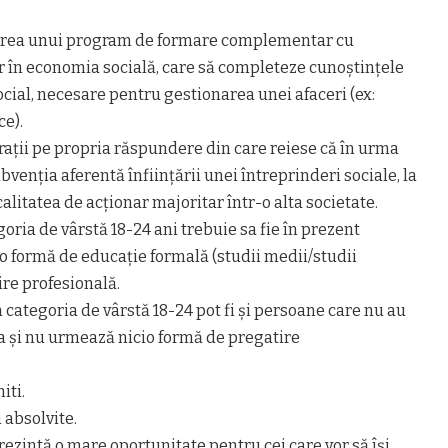
rgerea unui program de formare complementar cu
în economia socială, care să completeze cunoștințele
ial, necesare pentru gestionarea unei afaceri (ex:
ce).
ații pe propria răspundere din care reiese că în urma
bvenția aferentă înființării unei întreprinderi sociale, la
litatea de acționar majoritar într-o alta societate.
goria de vârstă 18-24 ani trebuie sa fie în prezent
o formă de educație formală (studii medii/studii
re profesională.
 categoria de vârstă 18-24 pot fi și persoane care nu au
a și nu urmează nicio formă de pregatire
iti.
 absolvite.
rezintă o mare oportunitate pentru cei care vor să își