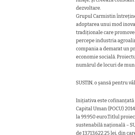
dezvoltare.
Grupul Carmistin întreține
adoptarea unui mod inovat
tradiționale care promovea
percepe industria agroalim
compania a demarat un proi
economie socială. Proiectu
numărul de locuri de munc
SUSTIN, o șansă pentru vâl
Inițiativa este cofinanța
Capital Uman (POCU) 2014-
la 99.950 euro.Titlul proie
sustenabilă națională – SU
de 13,713,622.25 lei, din 