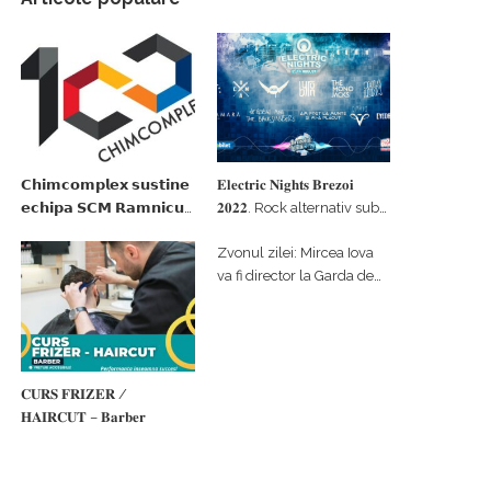
𝗖𝗵𝗶𝗺𝗰𝗼𝗺𝗽𝗹𝗲𝘅 𝘀𝘂𝘀𝘁𝗶𝗻𝗲
𝐄𝐥𝐞𝐜𝐭𝐫𝐢𝐜 𝐍𝐢𝐠𝐡𝐭𝐬 𝐁𝐫𝐞𝐳𝐨𝐢
𝗲𝗰𝗵𝗶𝗽𝗮 𝗦𝗖𝗠 𝗥𝗮𝗺𝗻𝗶𝗰𝘂
𝟐𝟎𝟐𝟐. Rock alternativ sub
𝗩𝗮𝗹𝗰𝗲𝗮 𝗶𝗻 𝗰𝗮𝗹𝗶𝘁𝗮𝘁𝗲 𝗱𝗲
cerul înstelat de la
Zvonul zilei: Mircea Iova
𝗽𝗮𝗿𝘁𝗲𝗻𝗲𝗿 𝗳𝗶𝗻𝗮𝗻𝘁𝗮𝘁𝗼𝗿
#𝐁𝐫𝐞𝐳𝐨𝐢𝐮𝐥𝐋𝐮𝐦𝐢𝐢
va fi director la Garda de
Mediu Vâlcea
𝐂𝐔𝐑𝐒 𝐅𝐑𝐈𝐙𝐄𝐑 /
𝐇𝐀𝐈𝐑𝐂𝐔𝐓 – 𝐁𝐚𝐫𝐛𝐞𝐫