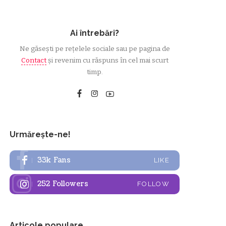
Ai întrebări?
Ne găsești pe rețelele sociale sau pe pagina de
Contact
și revenim cu răspuns în cel mai scurt
timp.
Urmărește-ne!
33k
Fans
LIKE
252
Followers
FOLLOW
Articole populare