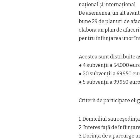
național și internațional.
De asemenea, un alt avanta
bune 29 de planuri de afac
elabora un plan de afaceri
pentru înființarea unor în
Acestea sunt distribuite as
● 4 subvenții a 54.000 eur
● 20 subvenții a 69.950 eu
● 5 subvenții a 99.950 eur
Criterii de participare eli
1. Domiciliul sau reședința
2. Interes față de înființa
3. Dorința de a parcurge 