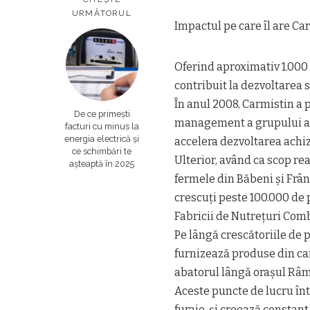
URMĂTORUL
Impactul pe care îl are Ca
Oferind aproximativ 1.000 
contribuit la dezvoltarea
În anul 2008, Carmistin a 
De ce primești
management a grupului a a
facturi cu minus la
energia electrică și
accelera dezvoltarea achizi
ce schimbări te
Ulterior, având ca scop rea
așteaptă în 2025
fermele din Băbeni și Frân
crescuți peste 100.000 de 
Fabricii de Nutrețuri Com
Pe lângă crescătoriile de po
furnizează produse din car
abatorul lângă orașul Râmn
Aceste puncte de lucru într
furaje, și creează constan