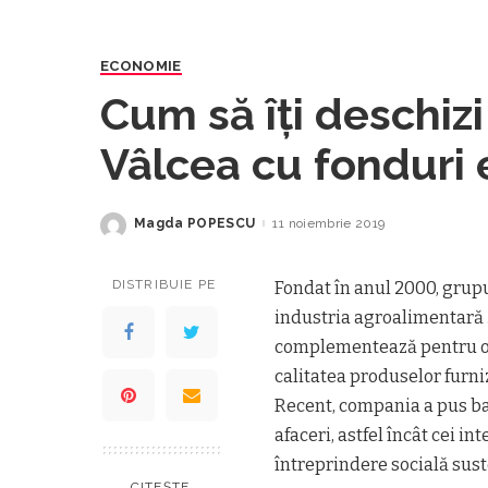
ECONOMIE
Cum să îți deschizi
Vâlcea cu fonduri
Magda POPESCU
11 noiembrie 2019
Posted
by
DISTRIBUIE PE
Fondat în anul 2000, grupu
industria agroalimentară ș
complementează pentru o m
calitatea produselor furni
Recent, compania a pus baz
afaceri, astfel încât cei in
întreprindere socială sust
CITEȘTE