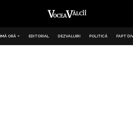
IMĂ ORĂ
EDITORIAL
DEZVALUIRI
POLITICĂ
FAPT DI