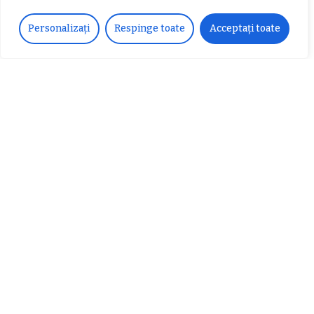
Personalizați
Respinge toate
Acceptați toate
Articole populare
𝗖𝗵𝗶𝗺𝗰𝗼𝗺𝗽𝗹𝗲𝘅 𝘀𝘂𝘀𝘁𝗶𝗻𝗲 𝗲𝗰𝗵𝗶𝗽𝗮
𝐄𝐥𝐞𝐜𝐭𝐫𝐢𝐜 𝐍𝐢𝐠𝐡𝐭𝐬 𝐁𝐫𝐞𝐳𝐨𝐢 𝟐𝟎𝟐𝟐. Rock
𝗦𝗖𝗠 𝗥𝗮𝗺𝗻𝗶𝗰𝘂 𝗩𝗮𝗹𝗰𝗲𝗮 𝗶𝗻
alternativ sub cerul înstelat de la
𝗰𝗮𝗹𝗶𝘁𝗮𝘁𝗲 𝗱𝗲 𝗽𝗮𝗿𝘁𝗲𝗻𝗲𝗿
#𝐁𝐫𝐞𝐳𝐨𝐢𝐮𝐥𝐋𝐮𝐦𝐢𝐢
𝗳𝗶𝗻𝗮𝗻𝘁𝗮𝘁𝗼𝗿
Zvonul zilei: Mircea Iova va fi
director la Garda de Mediu Vâlcea