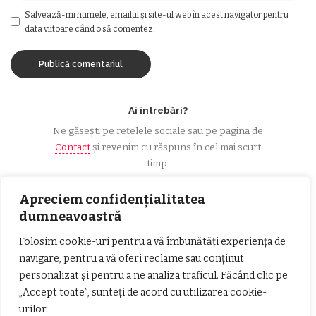
Salvează-mi numele, emailul și site-ul web în acest navigator pentru
data viitoare când o să comentez.
Ai întrebări?
Ne găsești pe rețelele sociale sau pe pagina de
Contact
și revenim cu răspuns în cel mai scurt
timp.
Apreciem confidențialitatea
dumneavoastră
Urmărește-ne!
Folosim cookie-uri pentru a vă îmbunătăți experiența de
navigare, pentru a vă oferi reclame sau conținut
33k
Fans
LIKE
personalizat și pentru a ne analiza traficul. Făcând clic pe
„Accept toate”, sunteți de acord cu utilizarea cookie-
252
Followers
FOLLOW
urilor.