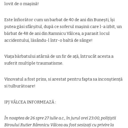
lovit de o mașină!
Este înfiorător cum un barbat de 40 de ani din Bunești, își
putea găsi sfârșitul, după ce soferul mașinii care l-a izbit, un
bărbat de 48 de ani din Ramnicu Vâlcea, a parasit locul
accidentului, lăsându-l într-o baltă de sânge!
Viața bărbatului atârnă de un fir de ață, întrucât acesta a
suferit multiple traumatisme.
Vinovatul a fost prins, si arestat pentru fapta sa inconștiență
si tulburătoare!
IPJ VÂLCEA INFORMEAZĂ :
În noaptea de 26 spre 27 iulie a.c., în jurul orei 23:00, polițiștii
Biroului Rutier Râmnicu Vâlcea au fost sesizați cu privire la