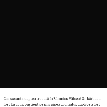
Caz șocant noaptea trecută în Râmnicu Vâlcea! Un bărbat a
fost lăsat inconștient pe marginea drumului, după ce a fost