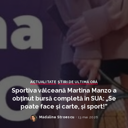
ACTUALITATE
ȘTIRI DE ULTIMĂ ORĂ
Sportiva vâlceană Martina Manzo a
obținut bursă completă în SUA: „Se
poate face și carte, și sport!”
Mădălina Stroescu
13 mai 2026
Posted
by