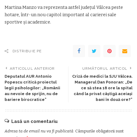
Martina Manzo va reprezenta astfel județul Vâlcea peste
hotare, într-un nou capitol important al carierei sale
sportive și academice.
DISTRIBUIE PE
ARTICOLUL ANTERIOR
URMĂTORUL ARTICOL
Deputatul AUR Antonio
Criză de medici la SJU Vâlcea.
Popescu critică proiectul
Managerul Dan Ponoran: „De
legii psihologilor: „Românii
ce să stea 18 ore la spital
au nevoie de sprijin, nu de
când la privat câștigă aceiași
bariere birocratice”
bani în două ore?”
Lasă un comentariu
Adresa ta de email nu va fi publicată.
Câmpurile obligatorii sunt