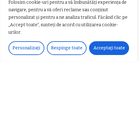
Folosim cookie-uri pentru a vă îmbunătăți experiența de
navigare, pentru a vă oferi reclame sau conținut
personalizat și pentru a ne analiza traficul. Făcând clic pe
„Accept toate”, sunteți de acord cu utilizarea cookie-
urilor.
Personalizați
Respinge toate
Acceptați toate
𝗖𝗵𝗶𝗺𝗰𝗼𝗺𝗽𝗹𝗲𝘅 𝘀𝘂𝘀𝘁𝗶𝗻𝗲 𝗲𝗰𝗵𝗶𝗽𝗮
𝐄𝐥𝐞𝐜𝐭𝐫𝐢𝐜 𝐍𝐢𝐠𝐡𝐭𝐬 𝐁𝐫𝐞𝐳𝐨𝐢 𝟐𝟎𝟐𝟐. Rock
𝗦𝗖𝗠 𝗥𝗮𝗺𝗻𝗶𝗰𝘂 𝗩𝗮𝗹𝗰𝗲𝗮 𝗶𝗻
alternativ sub cerul înstelat de la
𝗰𝗮𝗹𝗶𝘁𝗮𝘁𝗲 𝗱𝗲 𝗽𝗮𝗿𝘁𝗲𝗻𝗲𝗿
#𝐁𝐫𝐞𝐳𝐨𝐢𝐮𝐥𝐋𝐮𝐦𝐢𝐢
𝗳𝗶𝗻𝗮𝗻𝘁𝗮𝘁𝗼𝗿
Zvonul zilei: Mircea Iova va fi
director la Garda de Mediu Vâlcea
𝐂𝐔𝐑𝐒 𝐅𝐑𝐈𝐙𝐄𝐑 / 𝐇𝐀𝐈𝐑𝐂𝐔𝐓 –
𝐁𝐚𝐫𝐛𝐞𝐫