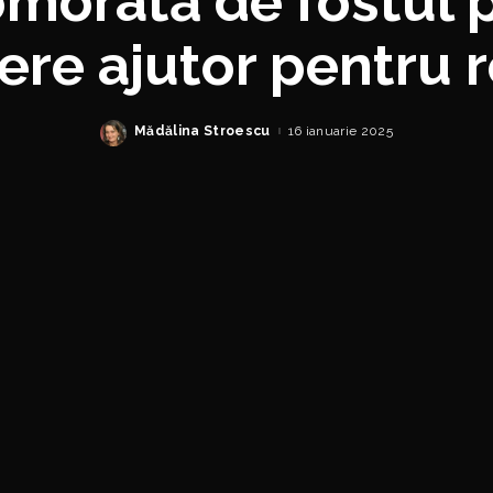
omorâtă de fostul 
ere ajutor pentru 
Mădălina Stroescu
16 ianuarie 2025
Posted
by