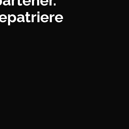
partener.
repatriere