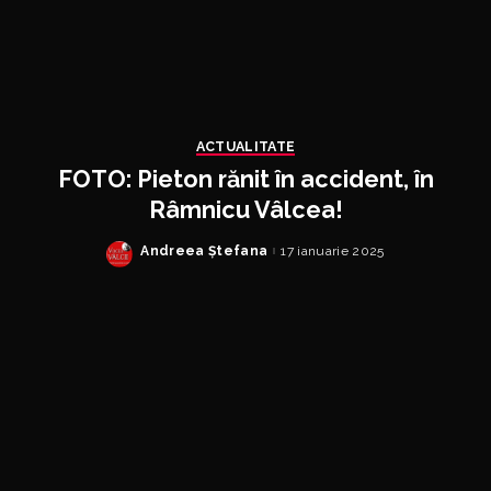
ACTUALITATE
FOTO: Pieton rănit în accident, în
Râmnicu Vâlcea!
Andreea Ștefana
17 ianuarie 2025
Posted
by