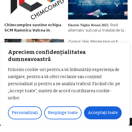
𝗖𝗵𝗶𝗺𝗰𝗼𝗺𝗽𝗹𝗲𝘅 𝘀𝘂𝘀𝘁𝗶𝗻𝗲 𝗲𝗰𝗵𝗶𝗽𝗮
𝐄𝐥𝐞𝐜𝐭𝐫𝐢𝐜 𝐍𝐢𝐠𝐡𝐭𝐬 𝐁𝐫𝐞𝐳𝐨𝐢 𝟐𝟎𝟐𝟐. Rock
𝗦𝗖𝗠 𝗥𝗮𝗺𝗻𝗶𝗰𝘂 𝗩𝗮𝗹𝗰𝗲𝗮 𝗶𝗻
alternativ sub cerul înstelat de la
𝗰𝗮𝗹𝗶𝘁𝗮𝘁𝗲 𝗱𝗲 𝗽𝗮𝗿𝘁𝗲𝗻𝗲𝗿
#𝐁𝐫𝐞𝐳𝐨𝐢𝐮𝐥𝐋𝐮𝐦𝐢𝐢
𝗳𝗶𝗻𝗮𝗻𝘁𝗮𝘁𝗼𝗿
Zvonul zilei: Mircea Iova va fi
director la Garda de Mediu Vâlcea
Apreciem confidențialitatea
dumneavoastră
Folosim cookie-uri pentru a vă îmbunătăți experiența de
navigare, pentru a vă oferi reclame sau conținut
personalizat și pentru a ne analiza traficul. Făcând clic pe
𝐂𝐔𝐑𝐒 𝐅𝐑𝐈𝐙𝐄𝐑 / 𝐇𝐀𝐈𝐑𝐂𝐔𝐓 –
„Accept toate”, sunteți de acord cu utilizarea cookie-
𝐁𝐚𝐫𝐛𝐞𝐫
urilor.
Personalizați
Respinge toate
Acceptați toate
Despre noi