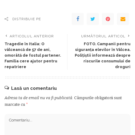
DISTRIBUIE PE
ARTICOLUL ANTERIOR
URMĂTORUL ARTICOL
Tragedie în Italia: O
FOTO. Campanii pentru
vâlceancă de 57 de ani,
siguranța elevilor în Vâlcea.
omorâtă de fostul partener.
Polițiștii informează despre
Familia cere ajutor pentru
riscurile consumului de
repatriere
droguri
Lasă un comentariu
Adresa ta de email nu va fi publicată.
Câmpurile obligatorii sunt
marcate cu
*