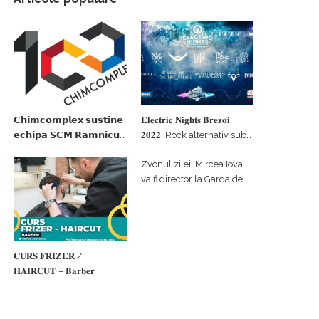
𝗖𝗵𝗶𝗺𝗰𝗼𝗺𝗽𝗹𝗲𝘅 𝘀𝘂𝘀𝘁𝗶𝗻𝗲
𝐄𝐥𝐞𝐜𝐭𝐫𝐢𝐜 𝐍𝐢𝐠𝐡𝐭𝐬 𝐁𝐫𝐞𝐳𝐨𝐢
𝗲𝗰𝗵𝗶𝗽𝗮 𝗦𝗖𝗠 𝗥𝗮𝗺𝗻𝗶𝗰𝘂
𝟐𝟎𝟐𝟐. Rock alternativ sub
𝗩𝗮𝗹𝗰𝗲𝗮 𝗶𝗻 𝗰𝗮𝗹𝗶𝘁𝗮𝘁𝗲 𝗱𝗲
cerul înstelat de la
Zvonul zilei: Mircea Iova
𝗽𝗮𝗿𝘁𝗲𝗻𝗲𝗿 𝗳𝗶𝗻𝗮𝗻𝘁𝗮𝘁𝗼𝗿
#𝐁𝐫𝐞𝐳𝐨𝐢𝐮𝐥𝐋𝐮𝐦𝐢𝐢
va fi director la Garda de
Mediu Vâlcea
𝐂𝐔𝐑𝐒 𝐅𝐑𝐈𝐙𝐄𝐑 /
𝐇𝐀𝐈𝐑𝐂𝐔𝐓 – 𝐁𝐚𝐫𝐛𝐞𝐫