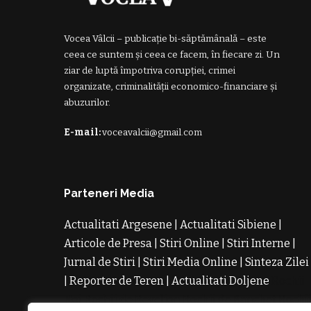
Vocea Vâlcii – publicație bi-săptămânală – este
ceea ce suntem și ceea ce facem, în fiecare zi. Un
ziar de luptă împotriva corupției, crimei
organizate, criminalității economico-financiare și
abuzurilor.
E-mail:
voceavalcii@gmail.com
Parteneri Media
Actualitati Argesene
|
Actualitati Sibiene
|
Articole de Presa
|
Stiri Online
|
Stiri Interne
|
Jurnal de Stiri
|
Stiri Media Online
|
Sinteza Zilei
|
Reporter de Teren
|
Actualitati Doljene
Rochii
Noi
Rochii de Revelion
Rochii de Banchet
Rochi