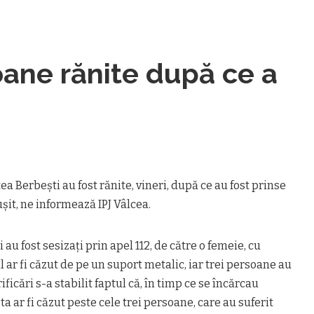
oane rănite după ce a
ea Berbeşti au fost rănite, vineri, după ce au fost prinse
şit, ne informează IPJ Vâlcea.
i au fost sesizaţi prin apel 112, de către o femeie, cu
ul ar fi căzut de pe un suport metalic, iar trei persoane au
ificări s-a stabilit faptul că, în timp ce se încărcau
ta ar fi căzut peste cele trei persoane, care au suferit