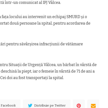
tă într-un comunicat al IPJ Vâlcea.
a faţa locului au intervenit un echipaj SMURD şi o
ortat două persoane la spital, pentru acordarea de
etări pentru săvârşirea infracţiunii de vătămare
entru Situaţii de Urgenţă Vâlcea, un bărbat în vârstă de
deschisă la piept, iar o femeie în vârstă de 71 de ani a
 Cei doi au fost transportaţi la spital.
e Facebook
Distribuie pe Twitter