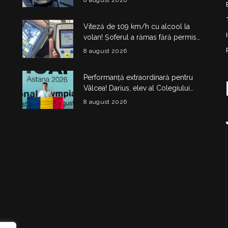
6 luni
Viteză de 109 km/h cu alcool la
volan! Șoferul a rămas fără permis
180 de zile și a primit amendă de
8 august 2026
4.325 de lei
Performanță extraordinară pentru
Vâlcea! Darius, elev al Colegiului
Național de Informatică „Matei
8 august 2026
Basarab”, a cucerit argintul la
Olimpiada Internațională de
Inteligență Artificială
i