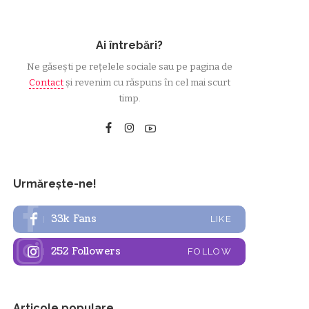
Ai întrebări?
Ne găsești pe rețelele sociale sau pe pagina de
Contact
și revenim cu răspuns în cel mai scurt
timp.
Urmărește-ne!
33k
Fans
LIKE
252
Followers
FOLLOW
Articole populare