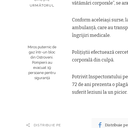
vătămări corporale”, se ara
URMĂTORUL
Conform aceleiaşi surse, l
ambulanţă, care au transp
îngrijiri medicale.
Miros puternic de
Poliţiştii efectuează cerc
gaz într-un bloc
din Ostroveni.
corporală din culpă.
Pompierii au
evacuat 19
persoane pentru
Potrivit Inspectoratului p
siguranță
72 de ani prezenta o plagă 
suferit leziuni la un picior.
Distribuie p
DISTRIBUIE PE