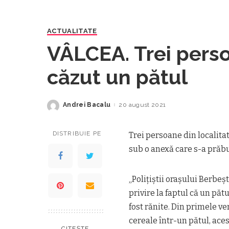
ACTUALITATE
VÂLCEA. Trei pers
căzut un pătul
Andrei Bacalu
20 august 2021
Posted
by
DISTRIBUIE PE
Trei persoane din localitat
sub o anexă care s-a prăbu
„Poliţiştii oraşului Berbeşt
privire la faptul că un păt
fost rănite. Din primele ver
cereale într-un pătul, aces
CITEȘTE