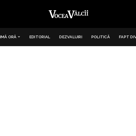
IMĂ ORĂ
EDITORIAL
DEZVALUIRI
POLITICĂ
FAPT DI