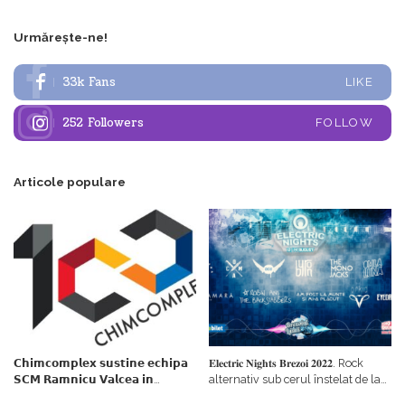
Urmărește-ne!
33k
Fans
LIKE
252
Followers
FOLLOW
Articole populare
𝗖𝗵𝗶𝗺𝗰𝗼𝗺𝗽𝗹𝗲𝘅 𝘀𝘂𝘀𝘁𝗶𝗻𝗲 𝗲𝗰𝗵𝗶𝗽𝗮
𝐄𝐥𝐞𝐜𝐭𝐫𝐢𝐜 𝐍𝐢𝐠𝐡𝐭𝐬 𝐁𝐫𝐞𝐳𝐨𝐢 𝟐𝟎𝟐𝟐. Rock
𝗦𝗖𝗠 𝗥𝗮𝗺𝗻𝗶𝗰𝘂 𝗩𝗮𝗹𝗰𝗲𝗮 𝗶𝗻
alternativ sub cerul înstelat de la
𝗰𝗮𝗹𝗶𝘁𝗮𝘁𝗲 𝗱𝗲 𝗽𝗮𝗿𝘁𝗲𝗻𝗲𝗿
#𝐁𝐫𝐞𝐳𝐨𝐢𝐮𝐥𝐋𝐮𝐦𝐢𝐢