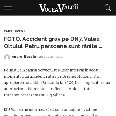
FAPT DIVERS
FOTO. Accident grav pe DN7, Valea
Oltului. Patru persoane sunt rănite,
printre care un copil de 3 ani
Andrei Bacalu
22 august 2021
Posted
by
Polițiștii din cadrul Serviciului Rutier intervin în acest
moment la un accident rutier pe Drumul Național 7, în
apropierea localității Brezoi, la km 209, fiind implicate două
autoturisme. Momentan, traficul este blocat total, ne
transmit reprezentanții IPJ Vâlcea.
ISU Vâlcea ne informează că sunt anunțate 4 victime
conștiente, neîncarcerate, dintre care un copil de 3 ani.