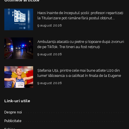
Ultimele articole
Haos înainte de începutul școlii: profesori repartizați
la Titularizare pot rămâne fără postul obținut.
Ministerul schimbă regulile din 20 august
9 august 2026
Ambulanță atacată cu pietre și topoare după zvonuri
de pe TikTok. Trei tineri au fost reținuți
9 august 2026
Ștefania Uță, printre cele mai bune atlete U20 din
lume! Vâlceanca s-a calificat în finala de la Eugene
9 august 2026
Link-uri utile
Despre noi
Publicitate