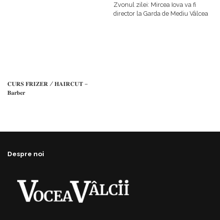
𝗳𝗶𝗻𝗮𝗻𝘁𝗮𝘁𝗼𝗿
Zvonul zilei: Mircea Iova va fi
director la Garda de Mediu Vâlcea
𝐂𝐔𝐑𝐒 𝐅𝐑𝐈𝐙𝐄𝐑 / 𝐇𝐀𝐈𝐑𝐂𝐔𝐓 –
𝐁𝐚𝐫𝐛𝐞𝐫
Despre noi