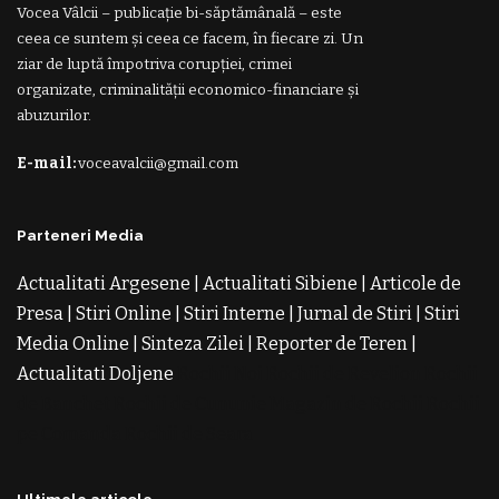
Vocea Vâlcii – publicație bi-săptămânală – este
ceea ce suntem și ceea ce facem, în fiecare zi. Un
ziar de luptă împotriva corupției, crimei
organizate, criminalității economico-financiare și
abuzurilor.
E-mail:
voceavalcii@gmail.com
Parteneri Media
Actualitati Argesene
|
Actualitati Sibiene
|
Articole de
Presa
|
Stiri Online
|
Stiri Interne
|
Jurnal de Stiri
|
Stiri
Media Online
|
Sinteza Zilei
|
Reporter de Teren
|
Actualitati Doljene
Rochii Noi
Rochii de Revelion
Rochii
de Banchet
Rochii de Cununie
Magazin de Rochii
Rochii
pe Comanda
Rochii de Seara