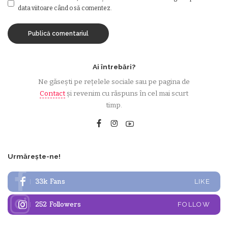
data viitoare când o să comentez.
Ai întrebări?
Ne găsești pe rețelele sociale sau pe pagina de
Contact
și revenim cu răspuns în cel mai scurt
timp.
Urmărește-ne!
33k
Fans
LIKE
252
Followers
FOLLOW