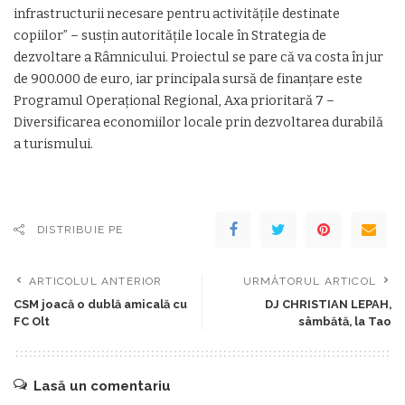
infrastructurii necesare pentru activitățile destinate
copiilor” – susţin autorităţile locale în Strategia de
dezvoltare a Râmnicului. Proiectul se pare că va costa în jur
de 900.000 de euro, iar principala sursă de finanțare este
Programul Operațional Regional, Axa prioritară 7 –
Diversificarea economiilor locale prin dezvoltarea durabilă
a turismului.
DISTRIBUIE PE
ARTICOLUL ANTERIOR
URMĂTORUL ARTICOL
CSM joacă o dublă amicală cu
DJ CHRISTIAN LEPAH,
FC Olt
sâmbătă, la Tao
Lasă un comentariu