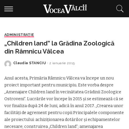
ADMINISTRAŢIE
„Children land” la Grădina Zoologică
din Râmnicu Vâlcea
Claudia STANCIU
2 ianuarie 2015
Posted
by
Anul acesta, Primăria Râmnicu Vâlcea va începe un nou
proiect important pentru municipiu. Este vorba despre
„Amenajare Children land în vecinătatea Grădinii Zoologice
Ostroveni”. Lucrările vor începe în 2015 şi se estimează că se
vor finaliza după 24 de luni, adică în anul 2017. „Crearea unor
facilități de agrement pentru copii Principalele componente
ale proiectului: achiziționarea dotărilor și echipamentelor
necesare; construirea „Children land”; amenajarea