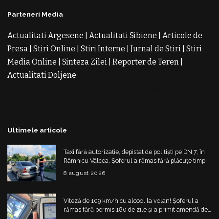
Parteneri Media
Actualitati Argesene
|
Actualitati Sibiene
|
Articole de
Presa
|
Stiri Online
|
Stiri Interne
|
Jurnal de Stiri
|
Stiri
Media Online
|
Sinteza Zilei
|
Reporter de Teren
|
Actualitati Doljene
Rochii Noi
Rochii de Revelion
Rochii
de Banchet
Rochii de Cununie
Magazin de Rochii
Rochii
pe Comanda
Rochii de Seara
Ultimele articole
Taxi fără autorizație, depistat de polițiști pe DN 7, în
Râmnicu Vâlcea. Șoferul a rămas fără plăcuțe timp
de 6 luni
8 august 2026
Viteză de 109 km/h cu alcool la volan! Șoferul a
rămas fără permis 180 de zile și a primit amendă de
4.325 de lei