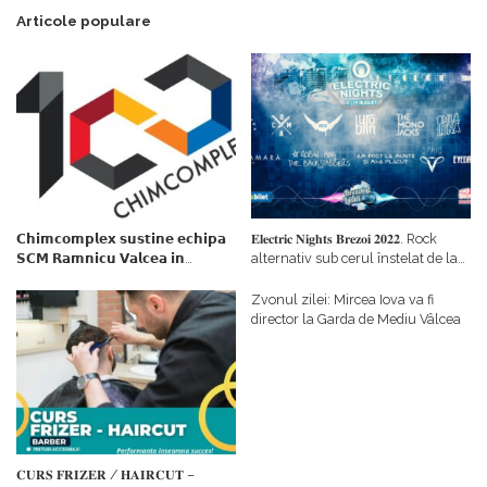
Articole populare
𝗖𝗵𝗶𝗺𝗰𝗼𝗺𝗽𝗹𝗲𝘅 𝘀𝘂𝘀𝘁𝗶𝗻𝗲 𝗲𝗰𝗵𝗶𝗽𝗮
𝐄𝐥𝐞𝐜𝐭𝐫𝐢𝐜 𝐍𝐢𝐠𝐡𝐭𝐬 𝐁𝐫𝐞𝐳𝐨𝐢 𝟐𝟎𝟐𝟐. Rock
𝗦𝗖𝗠 𝗥𝗮𝗺𝗻𝗶𝗰𝘂 𝗩𝗮𝗹𝗰𝗲𝗮 𝗶𝗻
alternativ sub cerul înstelat de la
𝗰𝗮𝗹𝗶𝘁𝗮𝘁𝗲 𝗱𝗲 𝗽𝗮𝗿𝘁𝗲𝗻𝗲𝗿
#𝐁𝐫𝐞𝐳𝐨𝐢𝐮𝐥𝐋𝐮𝐦𝐢𝐢
𝗳𝗶𝗻𝗮𝗻𝘁𝗮𝘁𝗼𝗿
Zvonul zilei: Mircea Iova va fi
director la Garda de Mediu Vâlcea
𝐂𝐔𝐑𝐒 𝐅𝐑𝐈𝐙𝐄𝐑 / 𝐇𝐀𝐈𝐑𝐂𝐔𝐓 –