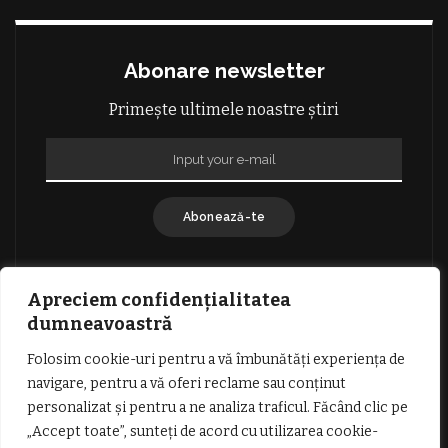
Abonare newsletter
Primește ultimele noastre știri
Abonează-te
Apreciem confidențialitatea
dumneavoastră
Folosim cookie-uri pentru a vă îmbunătăți experiența de
GDPR: POLITICA DE CONFIDENȚIALITATE
navigare, pentru a vă oferi reclame sau conținut
TERMENI SI CONDITII DE UTILIZARE
personalizat și pentru a ne analiza traficul. Făcând clic pe
INFORMATII DESPRE COOKIES
DESPRE NOI
„Accept toate”, sunteți de acord cu utilizarea cookie-
PUBLICITATE