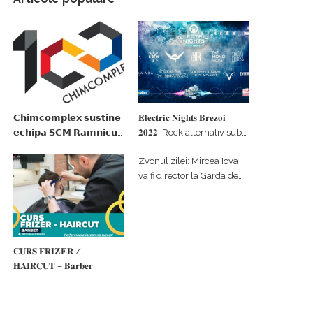
𝗖𝗵𝗶𝗺𝗰𝗼𝗺𝗽𝗹𝗲𝘅 𝘀𝘂𝘀𝘁𝗶𝗻𝗲
𝐄𝐥𝐞𝐜𝐭𝐫𝐢𝐜 𝐍𝐢𝐠𝐡𝐭𝐬 𝐁𝐫𝐞𝐳𝐨𝐢
𝗲𝗰𝗵𝗶𝗽𝗮 𝗦𝗖𝗠 𝗥𝗮𝗺𝗻𝗶𝗰𝘂
𝟐𝟎𝟐𝟐. Rock alternativ sub
𝗩𝗮𝗹𝗰𝗲𝗮 𝗶𝗻 𝗰𝗮𝗹𝗶𝘁𝗮𝘁𝗲 𝗱𝗲
cerul înstelat de la
Zvonul zilei: Mircea Iova
𝗽𝗮𝗿𝘁𝗲𝗻𝗲𝗿 𝗳𝗶𝗻𝗮𝗻𝘁𝗮𝘁𝗼𝗿
#𝐁𝐫𝐞𝐳𝐨𝐢𝐮𝐥𝐋𝐮𝐦𝐢𝐢
va fi director la Garda de
Mediu Vâlcea
𝐂𝐔𝐑𝐒 𝐅𝐑𝐈𝐙𝐄𝐑 /
𝐇𝐀𝐈𝐑𝐂𝐔𝐓 – 𝐁𝐚𝐫𝐛𝐞𝐫