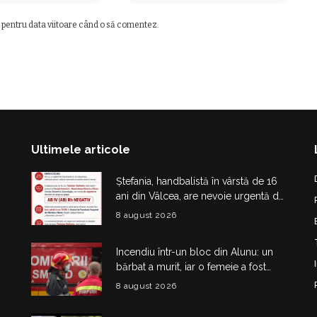
 pentru data viitoare când o să comentez.
Ultimele articole
Ștefania, handbalistă în vârstă de 16
ani din Vâlcea, are nevoie urgentă de
sânge. Apel pentru donatori cu
8 august 2026
grupa AB IV negativ
Incendiu într-un bloc din Alunu: un
bărbat a murit, iar o femeie a fost
salvată din apartamentul cuprins de
8 august 2026
flăcări