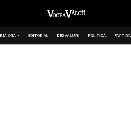
IMĂ ORĂ
EDITORIAL
DEZVALUIRI
POLITICĂ
FAPT DI