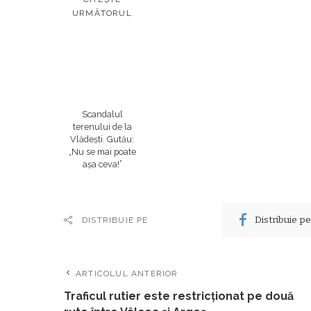
URMĂTORUL
Scandalul
terenului de la
Vlădești. Gutău:
„Nu se mai poate
așa ceva!”
Distribuie p
DISTRIBUIE PE
ARTICOLUL ANTERIOR
Traficul rutier este restricţionat pe două