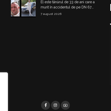
El este tânărul de 33 de ani care a
murit în accidentul de pe DN 67.
Dragoș Mihail lasă în urmă o fetiță
7 august 2026
i