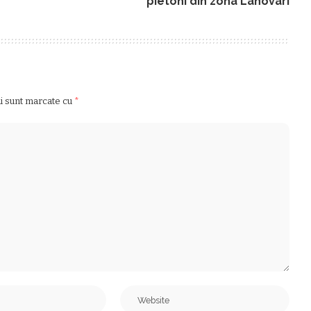
pietoni din zona Lahovari
ii sunt marcate cu
*