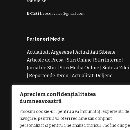
abuzurilor.
E-mail:
voceavalcii@gmail.com
Parteneri Media
Actualitati Argesene
|
Actualitati Sibiene
|
Articole de Presa
|
Stiri Online
|
Stiri Interne
|
Jurnal de Stiri
|
Stiri Media Online
|
Sinteza Zilei
|
Reporter de Teren
|
Actualitati Doljene
Rochii
Noi
Rochii de Revelion
Rochii de Banchet
Rochi
de Cununie
Magazin de Rochii
Rochii pe
Apreciem confidențialitatea
Comanda
Rochii de Seara
dumneavoastră
Folosim cookie-uri pentru a vă îmbunătăți experiența de
navigare, pentru a vă oferi reclame sau conținut
personalizat și pentru a ne analiza traficul. Făcând clic pe