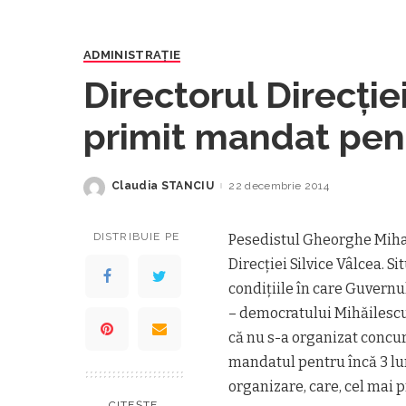
ADMINISTRAŢIE
Directorul Direcţie
primit mandat pent
Claudia STANCIU
22 decembrie 2014
Posted
by
DISTRIBUIE PE
Pesedistul Gheorghe Mihai
Direcţiei Silvice Vâlcea. S
condiţiile în care Guvern
– democratului Mihăilescu 
că nu s-a organizat concur
mandatul pentru încă 3 lun
organizare, care, cel mai p
CITEȘTE