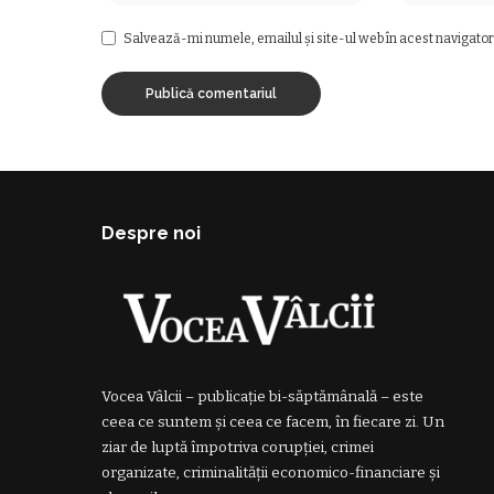
Salvează-mi numele, emailul și site-ul web în acest navigator
Despre noi
Vocea Vâlcii – publicație bi-săptămânală – este
ceea ce suntem și ceea ce facem, în fiecare zi. Un
ziar de luptă împotriva corupției, crimei
organizate, criminalității economico-financiare și