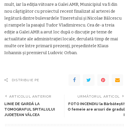
mult, iar la ediţia viitoare a Galei AMR, Municipiul va fi din
nou câştigător cu proiectul recent finalizat al arterei de
legătură dintre bulevardele Tineretului şi Nicolae Bălcescu
şi rampele la pasajul Tudor Vladimirescu. Cea de-a treia
ediţie a Galei AMR a avut loc după o discuţie pe teme de
actualitate ale administraţiei locale, derulată timp de mai
multe ore între primarii prezenţi, preşedintele Klaus
Iohannis şi premierul Ludovic Orban.
DISTRIBUIE PE
ARTICOLUL ANTERIOR
URMĂTORUL ARTICOL
LINIE DE GARDĂ LA
FOTO INCENDIU la Bărbătești!
TOMOGRAFUL SPITALULUI
O femeie are arsuri de gradul
JUDEȚEAN VÂLCEA
I