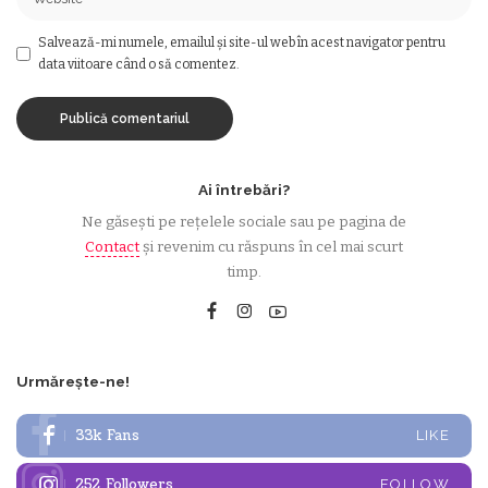
Salvează-mi numele, emailul și site-ul web în acest navigator pentru
data viitoare când o să comentez.
Ai întrebări?
Ne găsești pe rețelele sociale sau pe pagina de
Contact
și revenim cu răspuns în cel mai scurt
timp.
Urmărește-ne!
33k
Fans
LIKE
252
Followers
FOLLOW