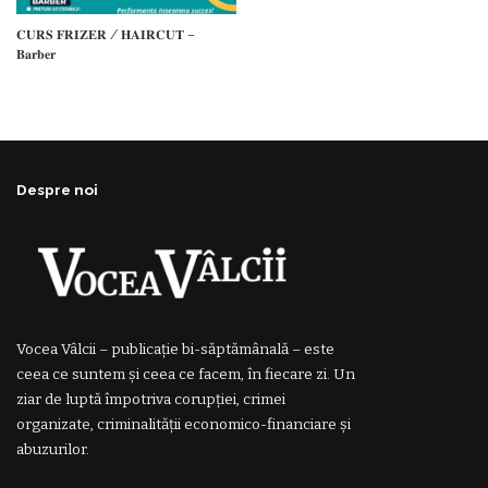
𝐂𝐔𝐑𝐒 𝐅𝐑𝐈𝐙𝐄𝐑 / 𝐇𝐀𝐈𝐑𝐂𝐔𝐓 –
𝐁𝐚𝐫𝐛𝐞𝐫
Despre noi
Vocea Vâlcii – publicație bi-săptămânală – este
ceea ce suntem și ceea ce facem, în fiecare zi. Un
ziar de luptă împotriva corupției, crimei
organizate, criminalității economico-financiare și
abuzurilor.