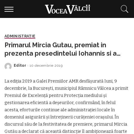
ADMINISTRAŢIE
Primarul Mircia Gutau, premiat in
prezenta presedintelui Iohannis si a
premierului Orban
Editor
10 decembrie 2019
Posted
by
La ediţia 2019 a Galei Premiilor AMR desfăşurată luni, 9
decembrie, la Bucureşti, municipiul Râmnicu Vâlcea a primit
Premiul de Excelenţă pentru Protecţia mediului şi
gestionarea eficientă a deşeurilor, confirmând, în felul
acesta, eforturile continue ale administraţiei locale în
domeniul asigurării şi întreţinerii curăţeniei oraşului. În
discursul său de la festivitatea de premiere, primarul Mircia
Gutău a declarat că această distincţie îl ambiţionează foarte