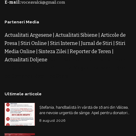
E-mail:
voceavalcii@gmail.com
Parteneri Media
Actualitati Argesene
|
Actualitati Sibiene
|
Articole de
Presa
|
Stiri Online
|
Stiri Interne
|
Jurnal de Stiri
|
Stiri
Media Online
|
Sinteza Zilei
|
Reporter de Teren
|
Actualitati Doljene
Rochii Noi
Rochii de Revelion
Rochii
de Banchet
Rochii de Cununie
Magazin de Rochii
Rochii
pe Comanda
Rochii de Seara
Ultimele articole
Ștefania, handbalistă în vârstă de 16 ani din Vâlcea,
are nevoie urgentă de sânge. Apel pentru donatori
cu grupa AB IV negativ
8 august 2026