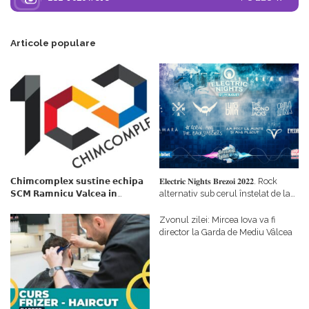
Articole populare
𝗖𝗵𝗶𝗺𝗰𝗼𝗺𝗽𝗹𝗲𝘅 𝘀𝘂𝘀𝘁𝗶𝗻𝗲 𝗲𝗰𝗵𝗶𝗽𝗮
𝐄𝐥𝐞𝐜𝐭𝐫𝐢𝐜 𝐍𝐢𝐠𝐡𝐭𝐬 𝐁𝐫𝐞𝐳𝐨𝐢 𝟐𝟎𝟐𝟐. Rock
𝗦𝗖𝗠 𝗥𝗮𝗺𝗻𝗶𝗰𝘂 𝗩𝗮𝗹𝗰𝗲𝗮 𝗶𝗻
alternativ sub cerul înstelat de la
𝗰𝗮𝗹𝗶𝘁𝗮𝘁𝗲 𝗱𝗲 𝗽𝗮𝗿𝘁𝗲𝗻𝗲𝗿
#𝐁𝐫𝐞𝐳𝐨𝐢𝐮𝐥𝐋𝐮𝐦𝐢𝐢
𝗳𝗶𝗻𝗮𝗻𝘁𝗮𝘁𝗼𝗿
Zvonul zilei: Mircea Iova va fi
director la Garda de Mediu Vâlcea