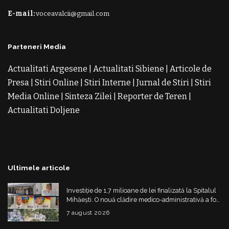
E-mail:
voceavalcii@gmail.com
Parteneri Media
Actualitati Argesene
|
Actualitati Sibiene
|
Articole de
Presa
|
Stiri Online
|
Stiri Interne
|
Jurnal de Stiri
|
Stiri
Media Online
|
Sinteza Zilei
|
Reporter de Teren
|
Actualitati Doljene
Rochii Noi
Rochii de Revelion
Rochii
de Banchet
Rochii de Cununie
Magazin de Rochii
Rochii
pe Comanda
Rochii de Seara
Ultimele articole
Investiție de 1,7 milioane de lei finalizată la Spitalul
Mihăești. O nouă clădire medico-administrativă a fost
construită
7 august 2026