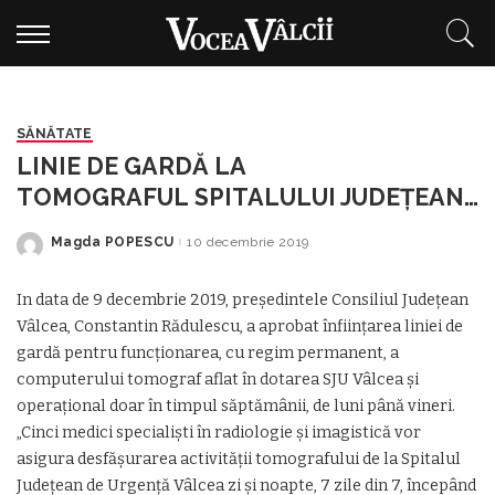
SĂNĂTATE
LINIE DE GARDĂ LA
TOMOGRAFUL SPITALULUI JUDEȚEAN
VÂLCEA
Magda POPESCU
10 decembrie 2019
Posted
by
In data de 9 decembrie 2019, președintele Consiliul Județean
Vâlcea, Constantin Rădulescu, a aprobat înființarea liniei de
gardă pentru funcționarea, cu regim permanent, a
computerului tomograf aflat în dotarea SJU Vâlcea și
operațional doar în timpul săptămânii, de luni până vineri.
„Cinci medici specialiști în radiologie și imagistică vor
asigura desfășurarea activității tomografului de la Spitalul
Județean de Urgență Vâlcea zi și noapte, 7 zile din 7, începând