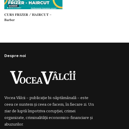
𝐂𝐔𝐑𝐒 𝐅𝐑𝐈𝐙𝐄𝐑 / 𝐇𝐀𝐈𝐑𝐂𝐔𝐓 –
𝐁𝐚𝐫𝐛𝐞𝐫
Despre noi
Vocea Vâlcii – publicație bi-săptămânală – este
ceea ce suntem și ceea ce facem, în fiecare zi. Un
ziar de luptă împotriva corupției, crimei
organizate, criminalității economico-financiare și
abuzurilor.