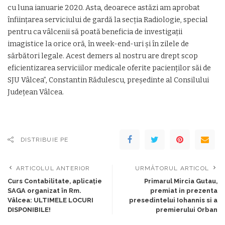
cu luna ianuarie 2020. Asta, deoarece astăzi am aprobat
înființarea serviciului de gardă la secția Radiologie, special
pentru ca vâlcenii să poată beneficia de investigații
imagistice la orice oră, în week-end-uri și în zilele de
sărbători legale. Acest demers al nostru are drept scop
eficientizarea serviciilor medicale oferite pacienților săi de
SJU Vâlcea”, Constantin Rădulescu, președinte al Consilului
Județean Vâlcea.
DISTRIBUIE PE
ARTICOLUL ANTERIOR
URMĂTORUL ARTICOL
Curs Contabilitate, aplicaţie
Primarul Mircia Gutau,
SAGA organizat în Rm.
premiat in prezenta
Vâlcea: ULTIMELE LOCURI
presedintelui Iohannis si a
DISPONIBILE!
premierului Orban