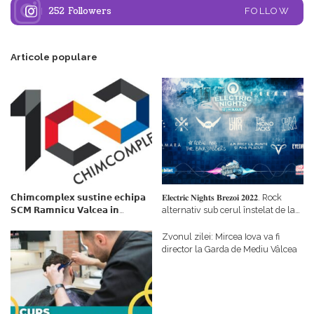
252
Followers
FOLLOW
Articole populare
𝗖𝗵𝗶𝗺𝗰𝗼𝗺𝗽𝗹𝗲𝘅 𝘀𝘂𝘀𝘁𝗶𝗻𝗲 𝗲𝗰𝗵𝗶𝗽𝗮
𝐄𝐥𝐞𝐜𝐭𝐫𝐢𝐜 𝐍𝐢𝐠𝐡𝐭𝐬 𝐁𝐫𝐞𝐳𝐨𝐢 𝟐𝟎𝟐𝟐. Rock
𝗦𝗖𝗠 𝗥𝗮𝗺𝗻𝗶𝗰𝘂 𝗩𝗮𝗹𝗰𝗲𝗮 𝗶𝗻
alternativ sub cerul înstelat de la
𝗰𝗮𝗹𝗶𝘁𝗮𝘁𝗲 𝗱𝗲 𝗽𝗮𝗿𝘁𝗲𝗻𝗲𝗿
#𝐁𝐫𝐞𝐳𝐨𝐢𝐮𝐥𝐋𝐮𝐦𝐢𝐢
𝗳𝗶𝗻𝗮𝗻𝘁𝗮𝘁𝗼𝗿
Zvonul zilei: Mircea Iova va fi
director la Garda de Mediu Vâlcea