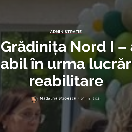
ADMINISTRAȚIE
Grădinița Nord I –
bil în urma lucrăr
reabilitare
Mădălina Stroescu
19 mai 2023
Posted
by