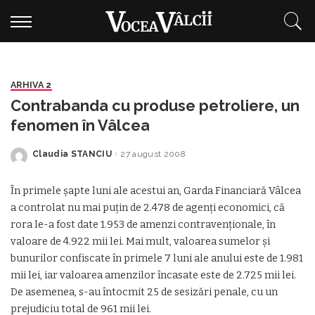
ARHIVA 2
Contrabanda cu produse petroliere, un
fenomen în Vâlcea
Claudia STANCIU
27 august 2008
Posted
by
În primele șapte luni ale acestui an, Garda Financiară Vâlcea
a controlat nu mai puțin de 2.478 de agenți economici, că
rora le-a fost date 1.953 de amenzi contravenționale, în
valoare de 4.922 mii lei. Mai mult, valoarea sumelor și
bunurilor confiscate în primele 7 luni ale anului este de 1.981
mii lei, iar valoarea amenzilor încasate este de 2.725 mii lei.
De asemenea, s-au întocmit 25 de sesizări penale, cu un
prejudiciu total de 961 mii lei.