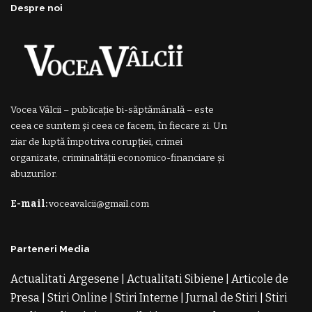
Despre noi
Vocea Vâlcii – publicație bi-săptămânală – este
ceea ce suntem și ceea ce facem, în fiecare zi. Un
ziar de luptă împotriva corupției, crimei
organizate, criminalității economico-financiare și
abuzurilor.
E-mail:
voceavalcii@gmail.com
Parteneri Media
Actualitati Argesene
|
Actualitati Sibiene
|
Articole de
Presa
|
Stiri Online
|
Stiri Interne
|
Jurnal de Stiri
|
Stiri