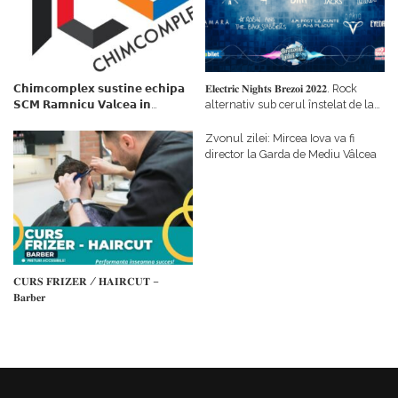
𝗖𝗵𝗶𝗺𝗰𝗼𝗺𝗽𝗹𝗲𝘅 𝘀𝘂𝘀𝘁𝗶𝗻𝗲 𝗲𝗰𝗵𝗶𝗽𝗮
𝐄𝐥𝐞𝐜𝐭𝐫𝐢𝐜 𝐍𝐢𝐠𝐡𝐭𝐬 𝐁𝐫𝐞𝐳𝐨𝐢 𝟐𝟎𝟐𝟐. Rock
𝗦𝗖𝗠 𝗥𝗮𝗺𝗻𝗶𝗰𝘂 𝗩𝗮𝗹𝗰𝗲𝗮 𝗶𝗻
alternativ sub cerul înstelat de la
𝗰𝗮𝗹𝗶𝘁𝗮𝘁𝗲 𝗱𝗲 𝗽𝗮𝗿𝘁𝗲𝗻𝗲𝗿
#𝐁𝐫𝐞𝐳𝐨𝐢𝐮𝐥𝐋𝐮𝐦𝐢𝐢
𝗳𝗶𝗻𝗮𝗻𝘁𝗮𝘁𝗼𝗿
Zvonul zilei: Mircea Iova va fi
director la Garda de Mediu Vâlcea
𝐂𝐔𝐑𝐒 𝐅𝐑𝐈𝐙𝐄𝐑 / 𝐇𝐀𝐈𝐑𝐂𝐔𝐓 –
𝐁𝐚𝐫𝐛𝐞𝐫