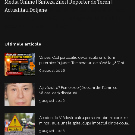
Media Online
|
Sinteza Zilei
|
Reporter de Teren
|
Actualitati Doljene
Rochii Noi
Rochii de Revelion
Rochii
de Banchet
Rochii de Cununie
Magazin de Rochii
Rochii
pe Comanda
Rochii de Seara
Ultimele articole
Vâlcea. Cod portocaliu de caniculă și furtuni
puternice în județ. Temperaturi de până la 38°C și
risc de vijelii
6 august 2026
Ați văzut-o? Femeie de 56 de ani din Râmnicu
Vâlcea, dată dispărută
5 august 2026
Accident la Vlădești: patru persoane, dintre care trei
minori, au ajuns la spital după impactul dintre două
mașini
5 august 2026