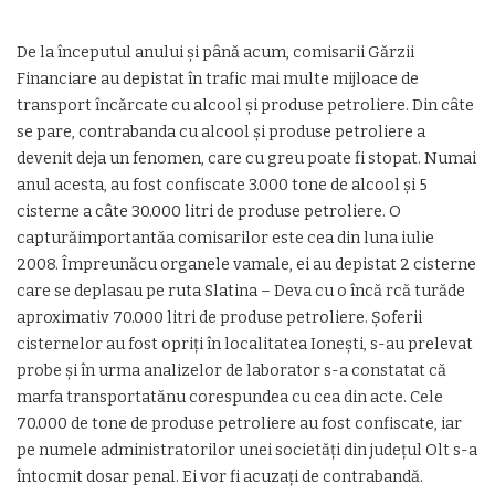
De la începutul anului și până acum, comisarii Gărzii
Financiare au depistat în trafic mai multe mijloace de
transport încărcate cu alcool și produse petroliere. Din câte
se pare, contrabanda cu alcool și produse petroliere a
devenit deja un fenomen, care cu greu poate fi stopat. Numai
anul acesta, au fost confiscate 3.000 tone de alcool și 5
cisterne a câte 30.000 litri de produse petroliere. O
capturăimportantăa comisarilor este cea din luna iulie
2008. Împreunăcu organele vamale, ei au depistat 2 cisterne
care se deplasau pe ruta Slatina – Deva cu o încă rcă turăde
aproximativ 70.000 litri de produse petroliere. Șoferii
cisternelor au fost opriți în localitatea Ionești, s-au prelevat
probe și în urma analizelor de laborator s-a constatat că
marfa transportatănu corespundea cu cea din acte. Cele
70.000 de tone de produse petroliere au fost confiscate, iar
pe numele administratorilor unei societăți din județul Olt s-a
întocmit dosar penal. Ei vor fi acuzați de contrabandă.