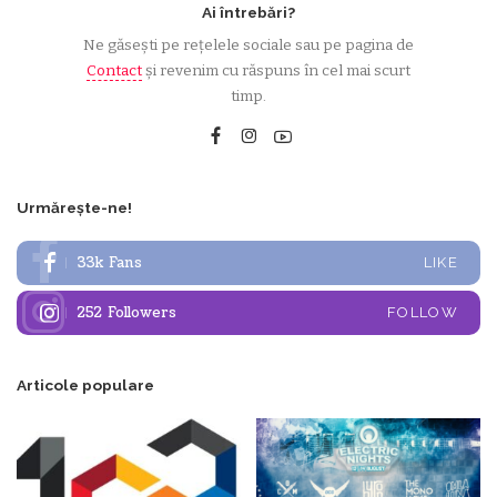
Ai întrebări?
Ne găsești pe rețelele sociale sau pe pagina de
Contact
și revenim cu răspuns în cel mai scurt
timp.
Urmărește-ne!
33k
Fans
LIKE
252
Followers
FOLLOW
Articole populare