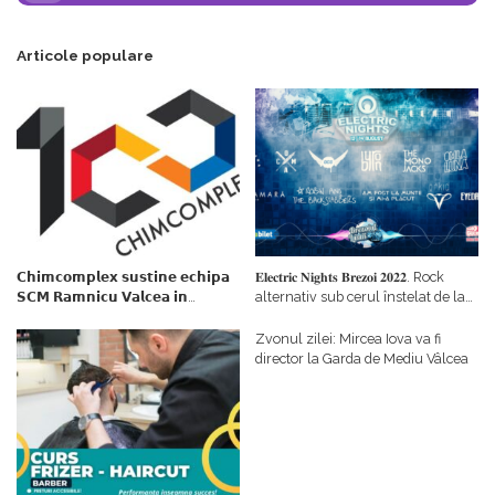
Articole populare
𝗖𝗵𝗶𝗺𝗰𝗼𝗺𝗽𝗹𝗲𝘅 𝘀𝘂𝘀𝘁𝗶𝗻𝗲 𝗲𝗰𝗵𝗶𝗽𝗮
𝐄𝐥𝐞𝐜𝐭𝐫𝐢𝐜 𝐍𝐢𝐠𝐡𝐭𝐬 𝐁𝐫𝐞𝐳𝐨𝐢 𝟐𝟎𝟐𝟐. Rock
𝗦𝗖𝗠 𝗥𝗮𝗺𝗻𝗶𝗰𝘂 𝗩𝗮𝗹𝗰𝗲𝗮 𝗶𝗻
alternativ sub cerul înstelat de la
𝗰𝗮𝗹𝗶𝘁𝗮𝘁𝗲 𝗱𝗲 𝗽𝗮𝗿𝘁𝗲𝗻𝗲𝗿
#𝐁𝐫𝐞𝐳𝐨𝐢𝐮𝐥𝐋𝐮𝐦𝐢𝐢
𝗳𝗶𝗻𝗮𝗻𝘁𝗮𝘁𝗼𝗿
Zvonul zilei: Mircea Iova va fi
director la Garda de Mediu Vâlcea