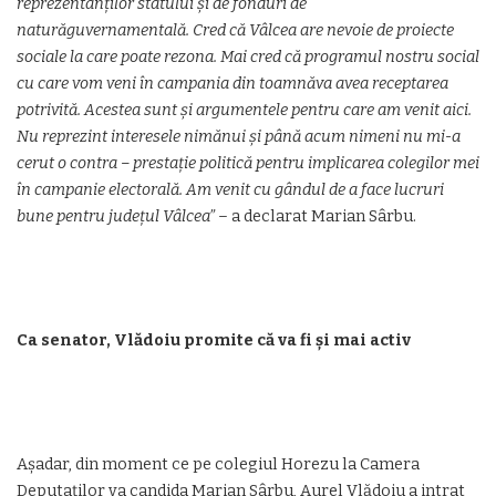
reprezentanților statului și de fonduri de
naturăguvernamentală. Cred că Vâlcea are nevoie de proiecte
sociale la care poate rezona. Mai cred că programul nostru social
cu care vom veni în campania din toamnăva avea receptarea
potrivită. Acestea sunt și argumentele pentru care am venit aici.
Nu reprezint interesele nimănui și până acum nimeni nu mi-a
cerut o contra – prestație politică pentru implicarea colegilor mei
în campanie electorală. Am venit cu gândul de a face lucruri
bune pentru județul Vâlcea”
– a declarat Marian Sârbu.
Ca senator, Vlădoiu promite că va fi și mai activ
Așadar, din moment ce pe colegiul Horezu la Camera
Deputaților va candida Marian Sârbu, Aurel Vlădoiu a intrat