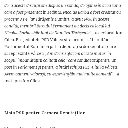
de la aceste discuții am dispus un sondaj de opinie în acea zonă,
care a fost prezentat în ședință. Nicolae Barbu a fost creditat cu
procent 8,1%, iar Tărășenie Dumitru a avut 14%. În aceste
condiții, membrii Biroului Permanent au decis ca locul lui
Nicolae Barbu săfie luat de Dumitru Tărășenie”
– a declarat Ion
Cîlea. Președintele PSD Vâlcea și-a propus sătrimităîn
Parlamentul României patru deputați și doi senatori care
săreprezinte Vâlcea.
„Am decis săfacem aceste mutări în
scopul îmbunătățirii calității celor care candideazăpentru un
post în Parlament și pentru a întări echipa PSD-ului la Vâlcea.
Avem oameni valoroși, cu experiențăîn mai multe domenii”
– a
mai spus Ion Cîlea.
Lista PSD pentru Camera Deputaților