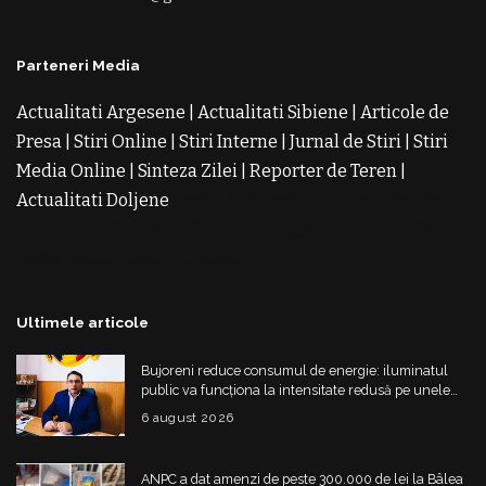
Parteneri Media
Actualitati Argesene
|
Actualitati Sibiene
|
Articole de
Presa
|
Stiri Online
|
Stiri Interne
|
Jurnal de Stiri
|
Stiri
Media Online
|
Sinteza Zilei
|
Reporter de Teren
|
Actualitati Doljene
Rochii Noi
Rochii de Revelion
Rochii
de Banchet
Rochii de Cununie
Magazin de Rochii
Rochii
pe Comanda
Rochii de Seara
Ultimele articole
Bujoreni reduce consumul de energie: iluminatul
public va funcționa la intensitate redusă pe unele
străzi
6 august 2026
ANPC a dat amenzi de peste 300.000 de lei la Bâlea