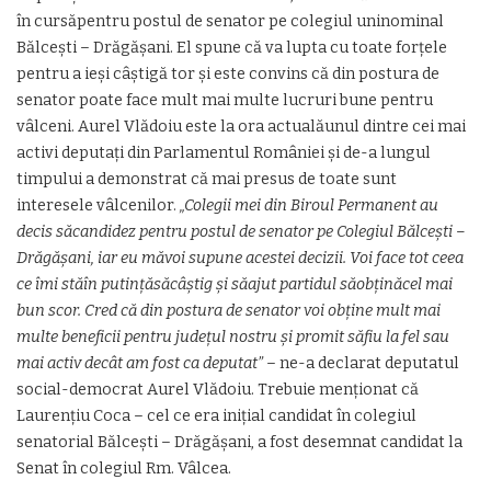
în cursăpentru postul de senator pe colegiul uninominal
Bălcești – Drăgășani. El spune că va lupta cu toate forțele
pentru a ieși câștigă tor și este convins că din postura de
senator poate face mult mai multe lucruri bune pentru
vâlceni. Aurel Vlădoiu este la ora actualăunul dintre cei mai
activi deputați din Parlamentul României și de-a lungul
timpului a demonstrat că mai presus de toate sunt
interesele vâlcenilor.
„Colegii mei din Biroul Permanent au
decis săcandidez pentru postul de senator pe Colegiul Bălcești –
Drăgășani, iar eu măvoi supune acestei decizii. Voi face tot ceea
ce îmi stăîn putințăsăcâștig și săajut partidul săobținăcel mai
bun scor. Cred că din postura de senator voi obține mult mai
multe beneficii pentru județul nostru și promit săfiu la fel sau
mai activ decât am fost ca deputat”
– ne-a declarat deputatul
social-democrat Aurel Vlădoiu. Trebuie menționat că
Laurențiu Coca – cel ce era inițial candidat în colegiul
senatorial Bălcești – Drăgășani, a fost desemnat candidat la
Senat în colegiul Rm. Vâlcea.