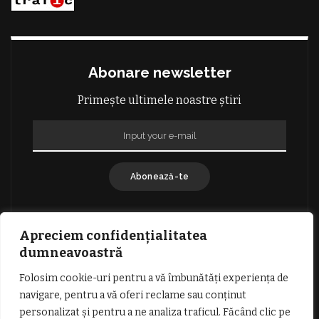
Abonare newsletter
Primește ultimele noastre știri
Abonează-te
Apreciem confidențialitatea
dumneavoastră
Folosim cookie-uri pentru a vă îmbunătăți experiența de
GDPR: POLITICA DE CONFIDENȚIALITATE
navigare, pentru a vă oferi reclame sau conținut
TERMENI SI CONDITII DE UTILIZARE
personalizat și pentru a ne analiza traficul. Făcând clic pe
INFORMATII DESPRE COOKIES
DESPRE NOI