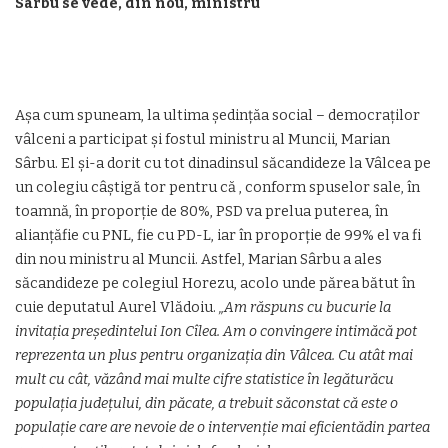
Sârbu se vede, din nou, ministru
Așa cum spuneam, la ultima ședințăa social – democraților
vâlceni a participat și fostul ministru al Muncii, Marian
Sârbu. El și-a dorit cu tot dinadinsul săcandideze la Vâlcea pe
un colegiu câștigă tor pentru că , conform spuselor sale, în
toamnă, în proporție de 80%, PSD va prelua puterea, în
alianțăfie cu PNL, fie cu PD-L, iar în proporție de 99% el va fi
din nou ministru al Muncii. Astfel, Marian Sârbu a ales
săcandideze pe colegiul Horezu, acolo unde părea bătut în
cuie deputatul Aurel Vlădoiu.
„Am răspuns cu bucurie la
invitația președintelui Ion Cîlea. Am o convingere intimăcă pot
reprezenta un plus pentru organizația din Vâlcea. Cu atât mai
mult cu cât, văzând mai multe cifre statistice în legăturăcu
populația județului, din păcate, a trebuit săconstat că este o
populație care are nevoie de o intervenție mai eficientădin partea