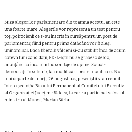
Miza alegerilor parlamentare din toamna acestui an este
una foarte mare. Alegerile vor reprezenta un test pentru
toți politicienii ce s-au înscris în cursăpentru un post de
parlamentar, fiind pentru prima datăcând vor fi aleși
uninominal. Dacă liberalii vâlceni și-au stabilit încă de acum
câteva luni candidații, PD-L-iștii nu se grăbesc deloc,
anunțând că încă mai fac sondaje de opinie. Social-
democrații în schimb, fac modifică ri peste modifică ri. Nu
mai departe de marți, 26 august a.c., pesediștii s-au reunit
într-o ședințăa Biroului Permanent al Comitetului Executiv
al Organizației Județene Vâlcea, la care a participat și fostul
ministru al Muncii, Marian Sârbu.