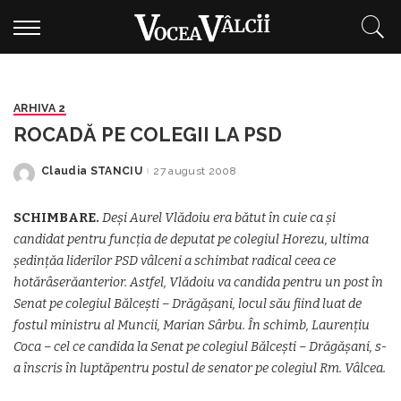
ARHIVA 2
ROCADĂ PE COLEGII LA PSD
Claudia STANCIU
27 august 2008
Posted
by
SCHIMBARE.
Deși Aurel Vlădoiu era bătut în cuie ca și
candidat pentru funcția de deputat pe colegiul Horezu, ultima
ședințăa liderilor PSD vâlceni a schimbat radical ceea ce
hotărâserăanterior. Astfel, Vlădoiu va candida pentru un post în
Senat pe colegiul Bălcești – Drăgășani, locul său fiind luat de
fostul ministru al Muncii, Marian Sârbu. În schimb, Laurențiu
Coca – cel ce candida la Senat pe colegiul Bălcești – Drăgășani, s-
a înscris în luptăpentru postul de senator pe colegiul Rm. Vâlcea.