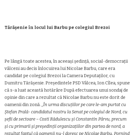
Tărășenie în locul lui Barbu pe colegiul Brezoi
Pe lângă toate acestea, în aceeași ședință, social-democrații
vâlceni au decis înlocuirea lui Nicolae Barbu, care era
candidat pe colegiul Brezoi la Camera Deputaților, cu
Dumitru Tărășenie. Președintele PSD Vâlcea, Ion Cîlea, spune
că s-a luat această hotărâre După efectuarea unui sondaj de
opinie din care a rezultat că Nicolae Barbu nu este dorit de
oamenii din zonă.
„În urma discuțiilor pe care le-am purtat cu
Ștefan Prală- candidatul nostru la Senat pe colegiul de Nord, cu
șefii de sectoare – Costi Rădulescu și Constantin Pârvu, precum
și cu primarii și președinții organizațiilor din partea de nord, a
rezultat faptul că oamenii nu-l doresc pe Nicolae Barbu. Pornind