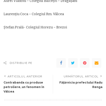
Aurel Vlădoiu – Colegiul Bălcești – Drăgășani
Laurențiu Coca – Colegiul Rm. Vâlcea
Ștefan Prală- Colegiul Horezu – Brezoi
DISTRIBUIE PE
ARTICOLUL ANTERIOR
URMĂTORUL ARTICOL
Contrabanda cu produse
Fățărnicia prefectului Radu
petroliere, un fenomen în
Renga
Vâlcea