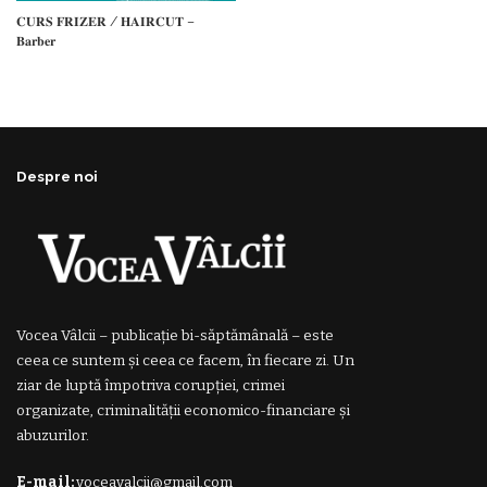
𝐂𝐔𝐑𝐒 𝐅𝐑𝐈𝐙𝐄𝐑 / 𝐇𝐀𝐈𝐑𝐂𝐔𝐓 –
𝐁𝐚𝐫𝐛𝐞𝐫
Despre noi
Vocea Vâlcii – publicație bi-săptămânală – este
ceea ce suntem și ceea ce facem, în fiecare zi. Un
ziar de luptă împotriva corupției, crimei
organizate, criminalității economico-financiare și
abuzurilor.
E-mail:
voceavalcii@gmail.com