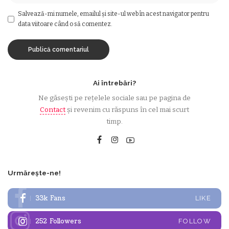
Salvează-mi numele, emailul și site-ul web în acest navigator pentru
data viitoare când o să comentez.
Ai întrebări?
Ne găsești pe rețelele sociale sau pe pagina de
Contact
și revenim cu răspuns în cel mai scurt
timp.
Urmărește-ne!
33k
Fans
LIKE
252
Followers
FOLLOW