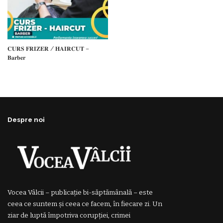
𝐂𝐔𝐑𝐒 𝐅𝐑𝐈𝐙𝐄𝐑 / 𝐇𝐀𝐈𝐑𝐂𝐔𝐓 –
𝐁𝐚𝐫𝐛𝐞𝐫
Despre noi
Vocea Vâlcii – publicație bi-săptămânală – este
ceea ce suntem și ceea ce facem, în fiecare zi. Un
ziar de luptă împotriva corupției, crimei