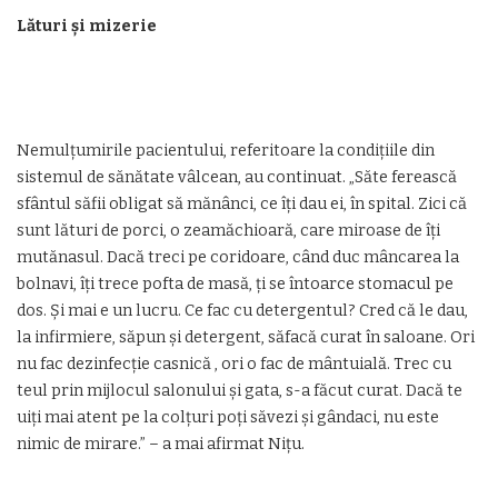
Lături și mizerie
Nemulțumirile pacientului, referitoare la condițiile din
sistemul de sănătate vâlcean, au continuat. „Săte ferească
sfântul săfii obligat să mănânci, ce îți dau ei, în spital. Zici că
sunt lături de porci, o zeamăchioară, care miroase de îți
mutănasul. Dacă treci pe coridoare, când duc mâncarea la
bolnavi, îți trece pofta de masă, ți se întoarce stomacul pe
dos. Și mai e un lucru. Ce fac cu detergentul? Cred că le dau,
la infirmiere, săpun și detergent, săfacă curat în saloane. Ori
nu fac dezinfecție casnică , ori o fac de mântuială. Trec cu
teul prin mijlocul salonului și gata, s-a făcut curat. Dacă te
uiți mai atent pe la colțuri poți săvezi și gândaci, nu este
nimic de mirare.” – a mai afirmat Nițu.