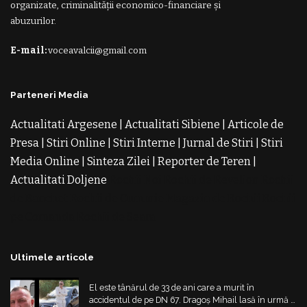
organizate, criminalității economico-financiare și
abuzurilor.
E-mail:
voceavalcii@gmail.com
Parteneri Media
Actualitati Argesene
|
Actualitati Sibiene
|
Articole de
Presa
|
Stiri Online
|
Stiri Interne
|
Jurnal de Stiri
|
Stiri
Media Online
|
Sinteza Zilei
|
Reporter de Teren
|
Actualitati Doljene
Rochii Noi
Rochii de Revelion
Rochii
de Banchet
Rochii de Cununie
Magazin de Rochii
Rochii
pe Comanda
Rochii de Seara
Ultimele articole
El este tânărul de 33 de ani care a murit în
accidentul de pe DN 67. Dragoș Mihail lasă în urmă o