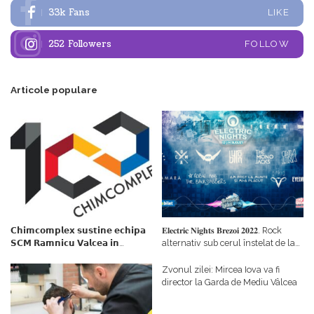
33k
Fans
LIKE
252
Followers
FOLLOW
Articole populare
𝗖𝗵𝗶𝗺𝗰𝗼𝗺𝗽𝗹𝗲𝘅 𝘀𝘂𝘀𝘁𝗶𝗻𝗲 𝗲𝗰𝗵𝗶𝗽𝗮
𝐄𝐥𝐞𝐜𝐭𝐫𝐢𝐜 𝐍𝐢𝐠𝐡𝐭𝐬 𝐁𝐫𝐞𝐳𝐨𝐢 𝟐𝟎𝟐𝟐. Rock
𝗦𝗖𝗠 𝗥𝗮𝗺𝗻𝗶𝗰𝘂 𝗩𝗮𝗹𝗰𝗲𝗮 𝗶𝗻
alternativ sub cerul înstelat de la
𝗰𝗮𝗹𝗶𝘁𝗮𝘁𝗲 𝗱𝗲 𝗽𝗮𝗿𝘁𝗲𝗻𝗲𝗿
#𝐁𝐫𝐞𝐳𝐨𝐢𝐮𝐥𝐋𝐮𝐦𝐢𝐢
𝗳𝗶𝗻𝗮𝗻𝘁𝗮𝘁𝗼𝗿
Zvonul zilei: Mircea Iova va fi
director la Garda de Mediu Vâlcea