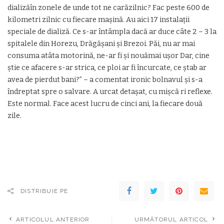
dializăîn zonele de unde tot ne carăzilnic? Fac peste 600 de
kilometri zilnic cu fiecare mașină. Au aici 17 instalații
speciale de dializă. Ce s-ar întâmpla dacă ar duce câte 2 – 3 la
spitalele din Horezu, Drăgășani și Brezoi. Păi, nu ar mai
consuma atâta motorină, ne-ar fi și nouămai ușor Dar, cine
știe ce afacere s-ar strica, ce ploi ar fi încurcate, ce ștab ar
avea de pierdut bani?” – a comentat ironic bolnavul și s-a
îndreptat spre o salvare. A urcat detașat, cu mișcă ri reflexe.
Este normal. Face acest lucru de cinci ani, la fiecare două
zile.
DISTRIBUIE PE
ARTICOLUL ANTERIOR
URMĂTORUL ARTICOL