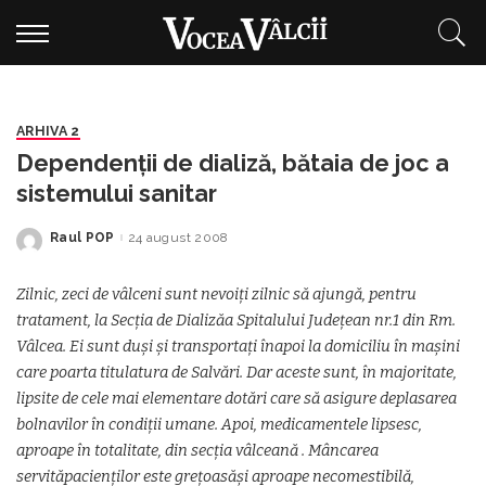
ARHIVA 2
Dependenții de dializă, bătaia de joc a
sistemului sanitar
Raul POP
24 august 2008
Posted
by
Zilnic, zeci de vâlceni sunt nevoiți zilnic să ajungă, pentru
tratament, la Secția de Dializăa Spitalului Județean nr.1 din Rm.
Vâlcea. Ei sunt duși și transportați înapoi la domiciliu în mașini
care poarta titulatura de Salvări. Dar aceste sunt, în majoritate,
lipsite de cele mai elementare dotări care să asigure deplasarea
bolnavilor în condiții umane. Apoi, medicamentele lipsesc,
aproape în totalitate, din secția vâlceană . Mâncarea
servităpacienților este grețoasăși aproape necomestibilă,