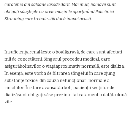
curățenia din saloane lasăde dorit. Mai mult, bolnavii sunt
obligați săaștepte cu orele mașinile aparținând Policlinici
Straubing care trebuie săîi ducă înapoi acasă.
Insuficiența renalăeste o boalăgravă, de care sunt afectați
mii de concetățeni. Singurul procedeu medical, care
asigurăbolnavilor o viațăaproximativ normală, este dializa.
În esență, este vorba de filtrarea sângelui în care ajung
substanțe toxice, din cauza nefuncționări normale a
rinichilor. În stare avansatăa boli, pacienții secțiilor de
dializăsunt obligați săse prezinte la tratament o datăla două
zile.