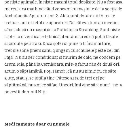
pe niște animale, în niște mașini total depășite. Nu a fost așa
mereu, era mai bine când veneam cu mașinile de la secția de
Ambulanțăa Spitalului nr. 2. Alea sunt dotate cu tot ce le
trebuie, au tot felul de aparaturi. De câteva luni au început
săne aducă cu mașini de la Policlinica Straubing. Sunt niște
rable, la o verificare tehnică atentănu cred că pot fi lăsate
săcircule pe străzi. Dacă șoferul pune o frânămai tare,
trebuie săne ținem sănu ajungem cu scaunele peste cei din
Față . Nu au aer condiționat și murim de cald, ne coacem pe
drum. Mie, până la Cernișoara, mi s-a făcut rău de două ori,
acum o săptămână. Poți sămori că nu au nimic cu ce săte
ajute, stau și se uităla tine. Pățesc asta de trei ori pe
săptămână, nu am ce săfac. Uneori, îmi vine sărenunț”- ne-a
povestit domnul Nițu.
Medicamente doar cu numele