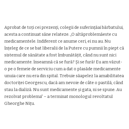
Aprobat de toți cei prezenți, colegii de suferințăai bărbatului,
acesta a continuat săne relateze. „O altăproblemăeste cu
medicamentele. Indiferent ce anume ceri, ei nu au. Nu
înțeleg de ce se bat liberalii de la Putere cu pumnii în piept că
sistemul de sănătate a fost îmbunătățit, când nu sunt nici
medicamente. înseamnă că se fură? Și se fură! Eu am văzut-
o pe o femeie de serviciu cum a dat o plasăde medicamente
unuia care nu era din spital. Trebuie săapelez la amabilitatea
doctoriței Georgescu, dacă am nevoie de câte o pastilă, când
stau la dializă. Nu sunt medicamente și gata, ni se spune. Au
rezolvat problema” – a terminat monologul revoltatul
Gheorghe Nițu.