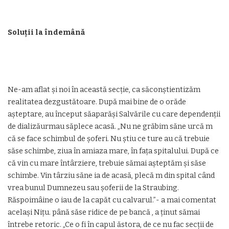
Soluții la îndemână
Ne-am aflat și noi în această secție, ca săconștientizăm
realitatea dezgustătoare. După mai bine de o orăde
așteptare, au început săaparăși Salvările cu care dependenții
de dializăurmau săplece acasă. „Nu ne grăbim săne urcă m
că se face schimbul de șoferi. Nu știu ce ture au că trebuie
săse schimbe, ziua în amiaza mare, în fața spitalului. După ce
că vin cu mare întârziere, trebuie sămai așteptăm și săse
schimbe. Vin târziu săne ia de acasă, plecă m din spital când
vrea bunul Dumnezeu sau șoferii de la Straubing.
Răspoimâine o iau de la capăt cu calvarul.”- a mai comentat
același Nițu. până săse ridice de pe bancă , a ținut sămai
întrebe retoric. „Ce o fi în capul ăstora, de ce nu fac secții de