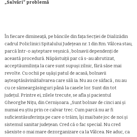
„Salvări” problemă
În fiecare dimineață, pe băncile din fața Secției de Dializădin
cadrul Policlinici Spitalului Județean nr. 1 din Rm. Vâlcea stau,
parcă într-o așteptare veșnică , bolnavii dependenți de
această procedură. Năpăstuiții par că s-au abrutizat,
acceptăumilința la care sunt supuși zilnic, fără săse mai
revolte. Cu ochii pe ușăși patul de acasă, bolnavii
așteaptăsăvinăSalvarea care săîi ia. Nu au ce săfacă , nu au
cu ce sămeargăsinguri până la casele lor. Sunt din tot
județul. Printre ei, zilele trecute, se afla și pacientul
Gheorghe Nițu, din Cernișoara. „Sunt bolnav de cinci ani și
numai eu știu prin ce calvar trec. Cum parcă nu ar fi
suficientăsuferința pe care o trăim, își mai bate joc de noi și
sistemul sanitar județean. Cred că o fac special. Nu cred
săexiste o mai mare dezorganizare ca la Vâlcea. Ne aduc, ca