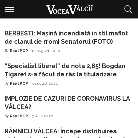
BERBEȘTI: Mașină incendiată în stil mafiot
de clanul de rromi Senatorul (FOTO)
By
Raul POP
12 august 2020
Posted
by
“Specialist liberal” de nota 2,85! Bogdan
Țigaret s-a făcut de râs la titularizare
By
Raul POP
5 august 2020
Posted
by
IMPLOZIE DE CAZURI DE CORONAVIRUS LA
VÂLCEA?
By
Raul POP
7 iulie 2020
Posted
by
RÂMNICU VÂLCEA: Începe distribuirea