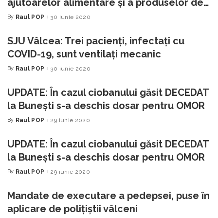
ajutoarelor alimentare şi a produselor de
igienă în cadrul POAD2020
By
Raul POP
30 iunie 2020
Posted
by
SJU Vâlcea: Trei pacienți, infectați cu
COVID-19, sunt ventilați mecanic
By
Raul POP
30 iunie 2020
Posted
by
UPDATE: În cazul ciobanului găsit DECEDAT
la Bunești s-a deschis dosar pentru OMOR
By
Raul POP
29 iunie 2020
Posted
by
UPDATE: În cazul ciobanului găsit DECEDAT
la Bunești s-a deschis dosar pentru OMOR
By
Raul POP
29 iunie 2020
Posted
by
Mandate de executare a pedepsei, puse în
aplicare de polițiștii vâlceni