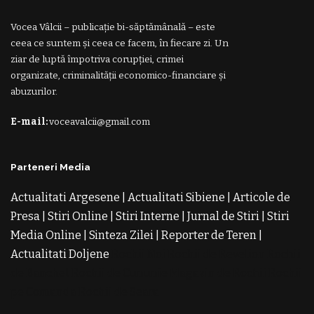
Vocea Vâlcii – publicație bi-săptămânală – este
ceea ce suntem și ceea ce facem, în fiecare zi. Un
ziar de luptă împotriva corupției, crimei
organizate, criminalității economico-financiare și
abuzurilor.
E-mail:
voceavalcii@gmail.com
Parteneri Media
Actualitati Argesene
|
Actualitati Sibiene
|
Articole de
Presa
|
Stiri Online
|
Stiri Interne
|
Jurnal de Stiri
|
Stiri
Media Online
|
Sinteza Zilei
|
Reporter de Teren
|
Actualitati Doljene
Rochii Noi
Rochii de Revelion
Rochii
de Banchet
Rochii de Cununie
Magazin de Rochii
Rochii
pe Comanda
Rochii de Seara