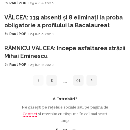
By
Raul POP
25 iunie 2020
Posted
by
VÂLCEA: 139 absenți și 8 eliminați la proba
obligatorie a profilului la Bacalaureat
By
Raul POP
24 iunie 2020
Posted
by
RÂMNICU VÂLCEA: Începe asfaltarea străzii
Mihai Eminescu
By
Raul POP
23 iunie 2020
Posted
by
…
1
2
91
Ai întrebări?
Ne găsești pe rețelele sociale sau pe pagina de
Contact
și revenim cu răspuns în cel mai scurt
timp.