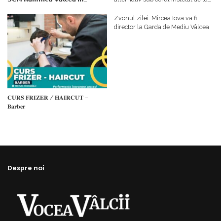
𝗰𝗮𝗹𝗶𝘁𝗮𝘁𝗲 𝗱𝗲 𝗽𝗮𝗿𝘁𝗲𝗻𝗲𝗿
#𝐁𝐫𝐞𝐳𝐨𝐢𝐮𝐥𝐋𝐮𝐦𝐢𝐢
𝗳𝗶𝗻𝗮𝗻𝘁𝗮𝘁𝗼𝗿
Zvonul zilei: Mircea Iova va fi
director la Garda de Mediu Vâlcea
𝐂𝐔𝐑𝐒 𝐅𝐑𝐈𝐙𝐄𝐑 / 𝐇𝐀𝐈𝐑𝐂𝐔𝐓 –
𝐁𝐚𝐫𝐛𝐞𝐫
Despre noi