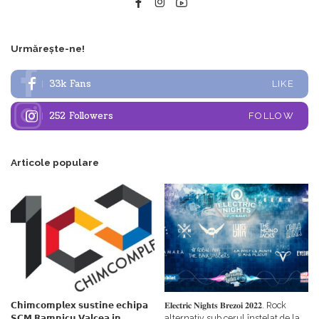
Urmărește-ne!
33k
Fans
LIKE
252
Followers
FOLLOW
Articole populare
𝗖𝗵𝗶𝗺𝗰𝗼𝗺𝗽𝗹𝗲𝘅 𝘀𝘂𝘀𝘁𝗶𝗻𝗲 𝗲𝗰𝗵𝗶𝗽𝗮
𝐄𝐥𝐞𝐜𝐭𝐫𝐢𝐜 𝐍𝐢𝐠𝐡𝐭𝐬 𝐁𝐫𝐞𝐳𝐨𝐢 𝟐𝟎𝟐𝟐. Rock
𝗦𝗖𝗠 𝗥𝗮𝗺𝗻𝗶𝗰𝘂 𝗩𝗮𝗹𝗰𝗲𝗮 𝗶𝗻
alternativ sub cerul înstelat de la